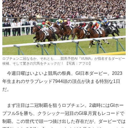
ロブチェン二冠なるか、それとも……競馬予想AI『VUMA』が指名するダービー
候補、そして驚きの穴馬をチェックだ！ 【写真：アフロ】
今週日曜はいよいよ競馬の祭典、GI日本ダービー。2023
年生まれのサラブレッド7944頭の頂点が決まる特別な1日
だ。
まず注目は二冠制覇を狙うロブチェン。2歳時にはGIホー
プフルSを勝ち、クラシック一冠目のGI皐月賞もレコードで
制覇。この世代で頭一つ抜け出した存在だが、ダービーでは