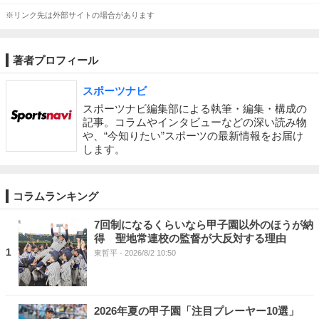
※リンク先は外部サイトの場合があります
著者プロフィール
スポーツナビ
スポーツナビ編集部による執筆・編集・構成の
記事。コラムやインタビューなどの深い読み物
や、“今知りたい”スポーツの最新情報をお届け
します。
コラムランキング
7回制になるくらいなら甲子園以外のほうが納
得 聖地常連校の監督が大反対する理由
1
東哲平
- 2026/8/2 10:50
2026年夏の甲子園「注目プレーヤー10選」