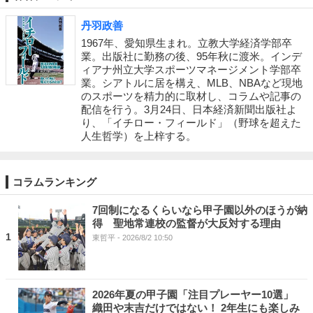
丹羽政善
1967年、愛知県生まれ。立教大学経済学部卒
業。出版社に勤務の後、95年秋に渡米。インデ
ィアナ州立大学スポーツマネージメント学部卒
業。シアトルに居を構え、MLB、NBAなど現地
のスポーツを精力的に取材し、コラムや記事の
配信を行う。3月24日、日本経済新聞出版社よ
り、「イチロー・フィールド」（野球を超えた
人生哲学）を上梓する。
コラムランキング
7回制になるくらいなら甲子園以外のほうが納
得 聖地常連校の監督が大反対する理由
1
東哲平
- 2026/8/2 10:50
2026年夏の甲子園「注目プレーヤー10選」
織田や末吉だけではない！ 2年生にも楽しみ