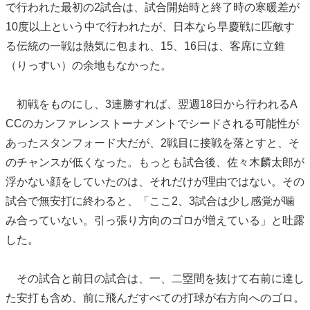
で行われた最初の2試合は、試合開始時と終了時の寒暖差が
10度以上という中で行われたが、日本なら早慶戦に匹敵す
る伝統の一戦は熱気に包まれ、15、16日は、客席に立錐
（りっすい）の余地もなかった。
初戦をものにし、3連勝すれば、翌週18日から行われるA
CCのカンファレンストーナメントでシードされる可能性が
あったスタンフォード大だが、2戦目に接戦を落とすと、そ
のチャンスが低くなった。もっとも試合後、佐々木麟太郎が
浮かない顔をしていたのは、それだけが理由ではない。その
試合で無安打に終わると、「ここ2、3試合は少し感覚が噛
み合っていない。引っ張り方向のゴロが増えている」と吐露
した。
その試合と前日の試合は、一、二塁間を抜けて右前に達し
た安打も含め、前に飛んだすべての打球が右方向へのゴロ。