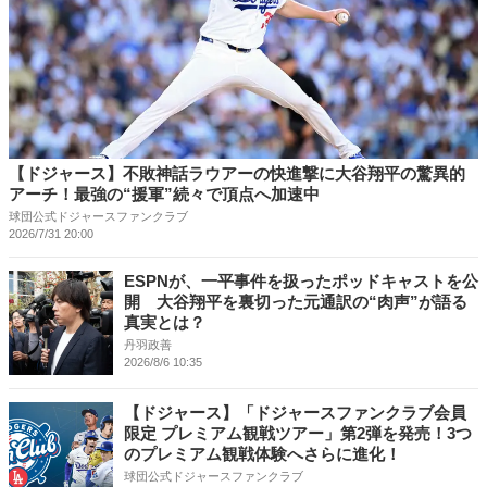
【ドジャース】不敗神話ラウアーの快進撃に大谷翔平の驚異的
アーチ！最強の“援軍”続々で頂点へ加速中
球団公式ドジャースファンクラブ
2026/7/31 20:00
ESPNが、一平事件を扱ったポッドキャストを公
開 大谷翔平を裏切った元通訳の“肉声”が語る
真実とは？
丹羽政善
2026/8/6 10:35
【ドジャース】「ドジャースファンクラブ会員
限定 プレミアム観戦ツアー」第2弾を発売！3つ
のプレミアム観戦体験へさらに進化！
球団公式ドジャースファンクラブ