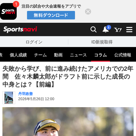
注目の試合や大会速報をアプリで
閉じる
sports
検索
通知
i
ログイン
ID新規取得
表
個人成績
チーム
動画
ニュース
コラム
公式情報
失敗から学び、前に進み続けたアメリカでの2年
間 佐々木麟太郎がドラフト前に示した成長の
中身とは？【前編】
丹羽政善
2026年5月26日 12:00