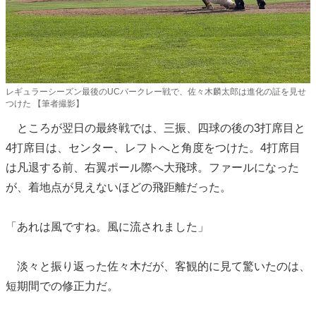
レギュラーシーズン最後のUCバークレー戦で、佐々木麟太郎は進化の証を見せ
つけた 【筆者撮影】
ところが翌日の最終戦では、三振、四球の後の3打席目と
4打席目は、センター、レフトへと角度をつけた。4打席目
は凡退する前、右翼ポール際へ大飛球。ファールになった
が、着地点が見えないほどの飛距離だった。
「あれは風ですね。風に流されました」
淡々と振り返った佐々木だが、客観的に見て驚いたのは、
短期間での修正力だ。