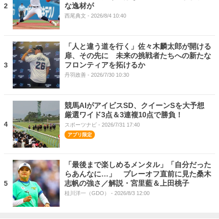
な逸材が
2
西尾典文
- 2026/8/4 10:40
「人と違う道を行く」佐々木麟太郎が開ける
扉、その先に 未来の挑戦者たちへの新たな
フロンティアを拓けるか
3
丹羽政善
- 2026/7/30 10:30
競馬AIがアイビスSD、クイーンSを大予想
厳選ワイド3点＆3連複10点で勝負！
4
スポーツナビ
- 2026/7/31 17:40
「最後まで楽しめるメンタル」「自分だった
らあんなに…」 プレーオフ直前に見た桑木
志帆の強さ／解説・宮里藍＆上田桃子
5
桂川洋一（GDO）
- 2026/8/3 12:00