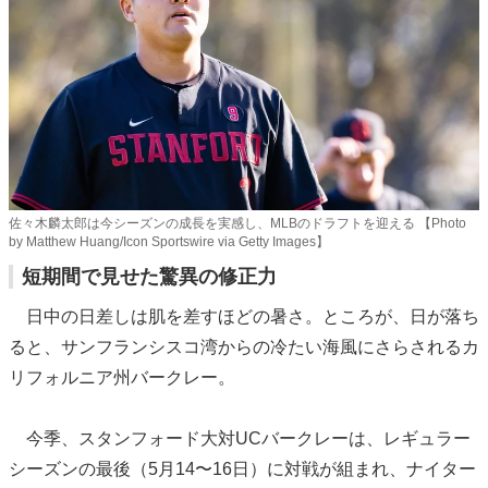
佐々木麟太郎は今シーズンの成長を実感し、MLBのドラフトを迎える 【Photo
by Matthew Huang/Icon Sportswire via Getty Images】
短期間で見せた驚異の修正力
日中の日差しは肌を差すほどの暑さ。ところが、日が落ち
ると、サンフランシスコ湾からの冷たい海風にさらされるカ
リフォルニア州バークレー。
今季、スタンフォード大対UCバークレーは、レギュラー
シーズンの最後（5月14〜16日）に対戦が組まれ、ナイター