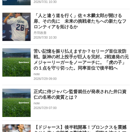
2026/7/31 10:30
「人と違う道を行く」佐々木麟太郎が開ける
扉、その先に 未来の挑戦者たちへの新たなフ
ロンティアを拓けるか
丹羽政善
2026/7/30 10:30
苦い記憶を振り払えますか？セリーグ首位攻防
戦。阪神の村上投手が巨人を完封。2戦連発の元
メジャーリーガーをノーアーチに。「虎の子」
の１点を守り切った。同率首位で後半戦へ
note
2026/7/29 09:00
正式に侍ジャパン監督就任が発表された井口資
仁の名将の資質とは？
note
2026/7/29 07:00
【ドジャース】後半戦開幕！ブロンクスを震撼