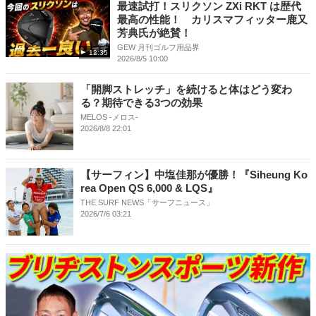
最速試打！スリクソン ZXi RKT は歴代
最高の性能！ カリスマフィッター鹿又
芳典氏が絶賛！
GEW 月刊ゴルフ用品界
12:35
2026/8/5 10:00
「開脚ストレッチ」を続けると体はどう変わ
る？期待できる3つの効果
MELOS -メロス-
2026/8/8 22:01
【サーフィン】中塩佳那が優勝！『Siheung Ko
rea Open QS 6,000 & LQS』
THE SURF NEWS「サーフニュース」
2026/7/6 03:21