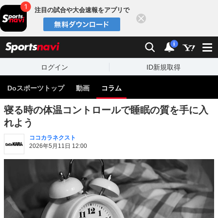
注目の試合や大会速報をアプリで
閉じる
sports
検索
通知
i
ログイン
ID新規取得
Doスポーツトップ
動画
コラム
寝る時の体温コントロールで睡眠の質を手に入
れよう
ココカラネクスト
2026年5月11日 12:00