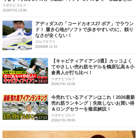
スポナビゴルフ
2026/7/31 13:00
アディダスの「コードカオス27 ボア」でラウン
ド！ 履き心地がソフトで歩きやすいのに、頼り
なさが全くない！
ゴルフサプリ
2026/8/8 12:10
【キャビティアイアン3選】カッコよく
てやさしい売れ筋モデルを鶴原弘高＆小
倉勇人が打ち比べ！
スポナビゴルフ
16:17
2026/7/31 10:00
今売れているアイアンはこれ！2026最新
売れ筋ランキング｜失敗しないお買い得
＆ロングセラーを徹底解説！
スポナビゴルフ
17:11
2026/7/31 09:00