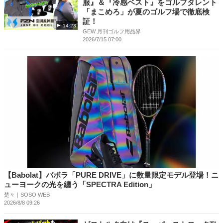
服』＆『冷感ベスト』をゴルフタレント
「まこめろ」が夏のゴルフ場で徹底検
証！
14:23
GEW 月刊ゴルフ用品界
2026/7/15 07:00
【Babolat】バボラ「PURE DRIVE」に数量限定モデル登場！ニ
ューヨークの光を纏う「SPECTRA Edition」
楚々｜SOSO WEB
2026/8/8 09:26