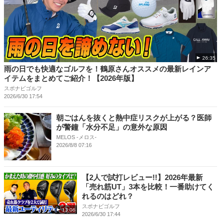
26:35
雨の日でも快適なゴルフを！鶴原さんオススメの最新レインア
イテムをまとめてご紹介！【2026年版】
スポナビゴルフ
2026/6/30 17:54
朝ごはんを抜くと熱中症リスクが上がる？医師
が警鐘「水分不足」の意外な原因
MELOS -メロス-
2026/8/8 07:16
【2人で試打レビュー!!】2026年最新
「売れ筋UT」3本を比較！一番助けてく
れるのはどれ？
スポナビゴルフ
13:06
2026/6/30 17:44