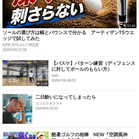
12:40
ソールの選び方は幅とバウンスで分かる アーティザンTSウエ
ッジで試してみた
GEW 月刊ゴルフ用品界
2026/7/25 07:00
【バスケ】パターン練習（ディフェンス
に対してボールのもらい方）
Sufu
2026/7/16 08:53
1:10
二日酔いになってしまったら
ココカラネクスト
2026/8/8 10:30
酷暑ゴルフの相棒 NEW『空調風神