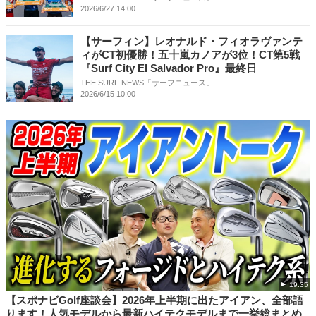
2026/6/27 14:00
【サーフィン】レオナルド・フィオラヴァンテ
ィがCT初優勝！五十嵐カノアが3位！CT第5戦
『Surf City El Salvador Pro』最終日
THE SURF NEWS「サーフニュース」
2026/6/15 10:00
19:35
【スポナビGolf座談会】2026年上半期に出たアイアン、全部語
ります！人気モデルから最新ハイテクモデルまで一挙総まとめ