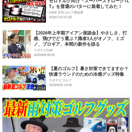
ゼロトルク向け『スーパーストロークTL
T』を普通のパターに装着してみた！
GEW 月刊ゴルフ用品界
2026/7/14 07:00
10:58
【2026年上半期アイアン座談会】やさしさ、打
感、飛びでどう選ぶ？識者3人がオノフ、ミズ
ノ、プロギア、本間の新作を語る
スポナビGolf
2026/8/8 08:00
【夏のゴルフ】暑さ対策できてますか？
快適ラウンドのための冷感グッズ特集
スポナビゴルフ
2026/6/30 18:06
17:34