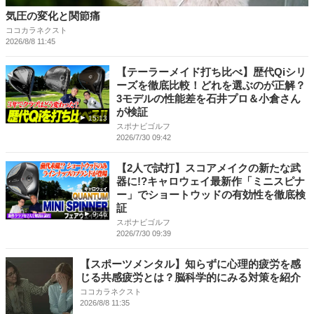
気圧の変化と関節痛
ココカラネクスト
2026/8/8 11:45
【テーラーメイド打ち比べ】歴代Qiシリ
ーズを徹底比較！どれを選ぶのが正解？
3モデルの性能差を石井プロ＆小倉さん
が検証
15:13
スポナビゴルフ
2026/7/30 09:42
【2人で試打】スコアメイクの新たな武
器に!?キャロウェイ最新作「ミニスピナ
ー」でショートウッドの有効性を徹底検
証
9:46
スポナビゴルフ
2026/7/30 09:39
【スポーツメンタル】知らずに心理的疲労を感
じる共感疲労とは？脳科学的にみる対策を紹介
ココカラネクスト
2026/8/8 11:35