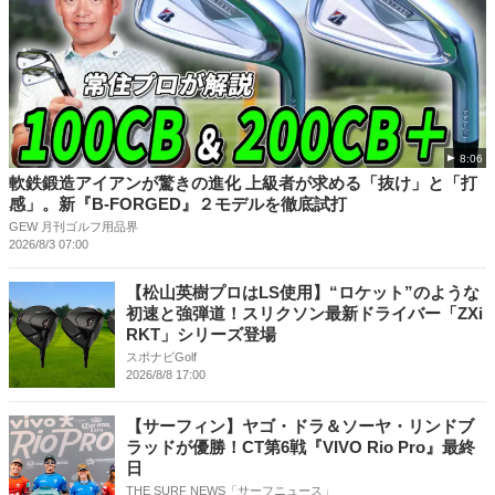
8:06
軟鉄鍛造アイアンが驚きの進化 上級者が求める「抜け」と「打
感」。新『B-FORGED』２モデルを徹底試打
GEW 月刊ゴルフ用品界
2026/8/3 07:00
【松山英樹プロはLS使用】“ロケット”のような
初速と強弾道！スリクソン最新ドライバー「ZXi
RKT」シリーズ登場
スポナビGolf
2026/8/8 17:00
【サーフィン】ヤゴ・ドラ＆ソーヤ・リンドブ
ラッドが優勝！CT第6戦『VIVO Rio Pro』最終
日
THE SURF NEWS「サーフニュース」