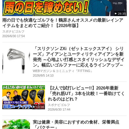
26:35
雨の日でも快適なゴルフを！鶴原さんオススメの最新レインア
イテムをまとめてご紹介！【2026年版】
スポナビゴルフ
2026/6/30 17:54
「スリクソン ZXi（ゼットエックスアイ） シリ
ーズ」アイアンとユーティリティアイアンを新
発売 ～心地よい打感とスタイリッシュなデザイ
ン。幅広いゴルファーに応えるラインアップ～
WEBマガジン＆コミニュティ『FITTING』
2026/8/5 14:10
【2人で試打レビュー!!】2026年最新
「売れ筋UT」3本を比較！一番助けてく
れるのはどれ？
スポナビゴルフ
13:06
2026/6/30 17:44
実は健康・美容におすすめの食材、栄養満点
「パクチー」