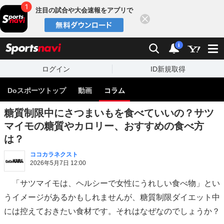
注目の試合や大会速報をアプリで
閉じる
sports
検索
通知
i
ログイン
ID新規取得
Doスポーツトップ
動画
コラム
糖質制限中にさつまいもを食べていいの？サツ
マイモの糖質やカロリー、おすすめの食べ方
は？
ココカラネクスト
2026年5月7日 12:00
「サツマイモは、ヘルシーで女性にうれしい食べ物」とい
うイメージがあるかもしれませんが、糖質制限ダイエット中
には控えておきたい食材です。それはなぜなのでしょうか？