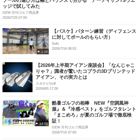
ソールの選び方は幅とバウンスで分かる アーティザンTSウエ
ッジで試してみた
GEW 月刊ゴルフ用品界
2026/7/25 07:00
【バスケ】パターン練習（ディフェンス
に対してボールのもらい方）
Sufu
2026/7/16 08:53
1:10
【2026年上半期アイアン座談会】「なんじゃこ
りゃ？」識者が驚いたコブラの3Dプリンテッド
アイアン、その実力とは
スポナビGolf
2026/8/5 17:00
酷暑ゴルフの相棒 NEW『空調風神
服』＆『冷感ベスト』をゴルフタレント
「まこめろ」が夏のゴルフ場で徹底検
証！
14:23
GEW 月刊ゴルフ用品界
2026/7/15 07:00