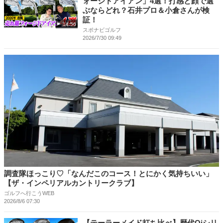
ォージドアイアン」4選！打感と顔で選
ぶならどれ？石井プロ＆小倉さんが検
証！
14:56
スポナビゴルフ
2026/7/30 09:49
調査隊ほっこり♡「なんだこのコース！とにかく気持ちいい」
【ザ・インペリアルカントリークラブ】
ゴルフへ行こうWEB
2026/8/6 07:30
【テーラーメイド打ち比べ】歴代Qiシリ