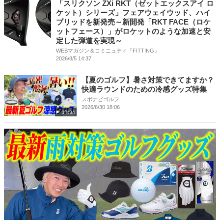
「スリクソン ZXi RKT（ゼットエックスアイ ロ
ケット）シリーズ」フェアウェイウッド、ハイ
ブリッドを新発売～新開発「RKT FACE（ロケ
ットフェース）」がロケットのような加速と安
定した弾道を実現～
WEBマガジン＆コミニュティ『FITTING』
2026/8/5 14:37
【夏のゴルフ】暑さ対策できてますか？
快適ラウンドのための冷感グッズ特集
スポナビゴルフ
2026/6/30 18:06
17:34