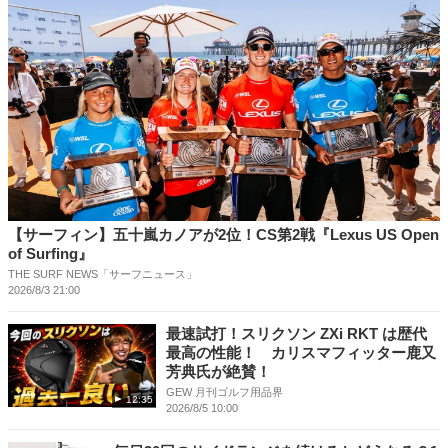
【サーフィン】五十嵐カノアが2位！CS第2戦『Lexus US Open
of Surfing』
THE SURF NEWS「サーフニュース」
2026/8/3 21:00
最速試打！スリクソン ZXi RKT は歴代
最高の性能！ カリスマフィッター鹿又
芳典氏が絶賛！
GEW 月刊ゴルフ用品界
12:35
2026/8/5 10:00