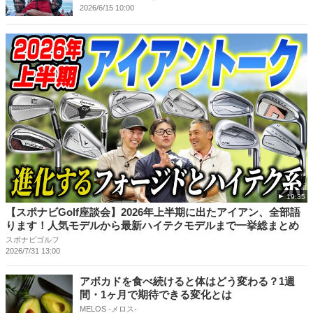
2026/6/15 10:00
19:35
【スポナビGolf座談会】2026年上半期に出たアイアン、全部語
ります！人気モデルから最新ハイテクモデルまで一挙総まとめ
スポナビゴルフ
2026/7/31 13:00
アボカドを食べ続けると体はどう変わる？1週
間・1ヶ月で期待できる変化とは
MELOS -メロス-