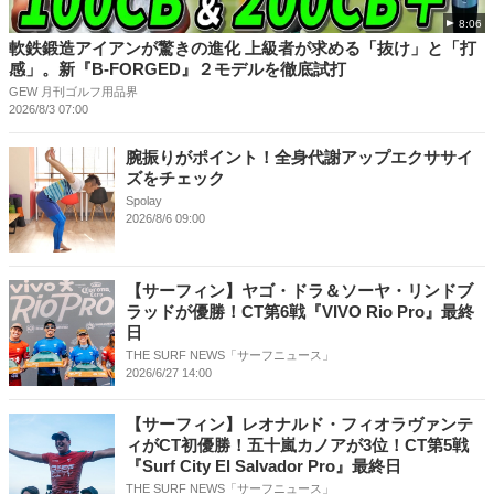
8:06
軟鉄鍛造アイアンが驚きの進化 上級者が求める「抜け」と「打
感」。新『B-FORGED』２モデルを徹底試打
GEW 月刊ゴルフ用品界
2026/8/3 07:00
腕振りがポイント！全身代謝アップエクササイ
ズをチェック
Spolay
2026/8/6 09:00
【サーフィン】ヤゴ・ドラ＆ソーヤ・リンドブ
ラッドが優勝！CT第6戦『VIVO Rio Pro』最終
日
THE SURF NEWS「サーフニュース」
2026/6/27 14:00
【サーフィン】レオナルド・フィオラヴァンテ
ィがCT初優勝！五十嵐カノアが3位！CT第5戦
『Surf City El Salvador Pro』最終日
THE SURF NEWS「サーフニュース」