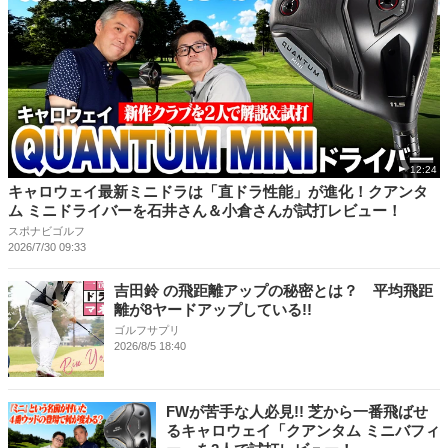
12:24
キャロウェイ最新ミニドラは「直ドラ性能」が進化！クアンタ
ム ミニドライバーを石井さん＆小倉さんが試打レビュー！
スポナビゴルフ
2026/7/30 09:33
吉田鈴 の飛距離アップの秘密とは？ 平均飛距
離が8ヤードアップしている!!
ゴルフサプリ
2026/8/5 18:40
FWが苦手な人必見!! 芝から一番飛ばせ
るキャロウェイ「クアンタム ミニバフィ