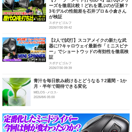
ーズを徹底比較！どれを選ぶのが正解？
3モデルの性能差を石井プロ＆小倉さん
が検証
15:13
スポナビゴルフ
2026/7/30 09:42
【2人で試打】スコアメイクの新たな武
器に!?キャロウェイ最新作「ミニスピナ
ー」でショートウッドの有効性を徹底検
証
9:46
スポナビゴルフ
2026/7/30 09:39
青汁を毎日飲み続けるとどうなる？2週間・1か
月・半年で期待できる変化
MELOS -メロス-
2026/8/6 05:00