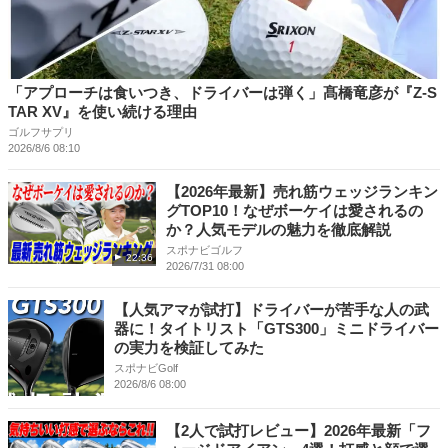
「アプローチは食いつき、ドライバーは弾く」髙橋竜彦が『Z-S
TAR XV』を使い続ける理由
ゴルフサプリ
2026/8/6 08:10
【2026年最新】売れ筋ウェッジランキン
グTOP10！なぜボーケイは愛されるの
か？人気モデルの魅力を徹底解説
スポナビゴルフ
22:36
2026/7/31 08:00
【人気アマが試打】ドライバーが苦手な人の武
器に！タイトリスト「GTS300」ミニドライバー
の実力を検証してみた
スポナビGolf
2026/8/6 08:00
【2人で試打レビュー】2026年最新「フ