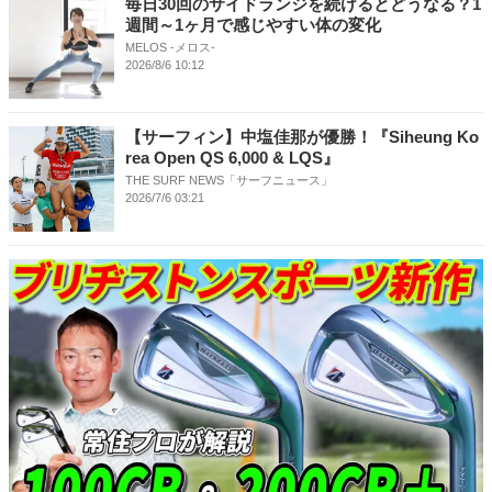
毎日30回のサイドランジを続けるとどうなる？1
週間～1ヶ月で感じやすい体の変化
MELOS -メロス-
2026/8/6 10:12
【サーフィン】中塩佳那が優勝！『Siheung Ko
rea Open QS 6,000 & LQS』
THE SURF NEWS「サーフニュース」
2026/7/6 03:21