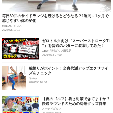
毎日30回のサイドランジを続けるとどうなる？1週間～1ヶ月で
感じやすい体の変化
MELOS -メロス-
2026/8/6 10:12
ゼロトルク向け『スーパーストロークTL
T』を普通のパターに装着してみた！
GEW 月刊ゴルフ用品界
2026/7/14 07:00
10:58
腕振りがポイント！全身代謝アップエクササイ
ズをチェック
Spolay
2026/8/6 09:00
【夏のゴルフ】暑さ対策できてますか？
快適ラウンドのための冷感グッズ特集
スポナビゴルフ
2026/6/30 18:06