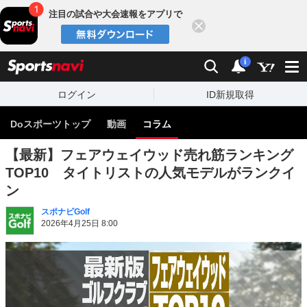
注目の試合や大会速報をアプリで
閉じる
sports
検索
通知
i
ログイン
ID新規取得
Doスポーツトップ
動画
コラム
【最新】フェアウェイウッド売れ筋ランキング
TOP10 タイトリストの人気モデルがランクイ
ン
スポナビGolf
2026年4月25日 8:00