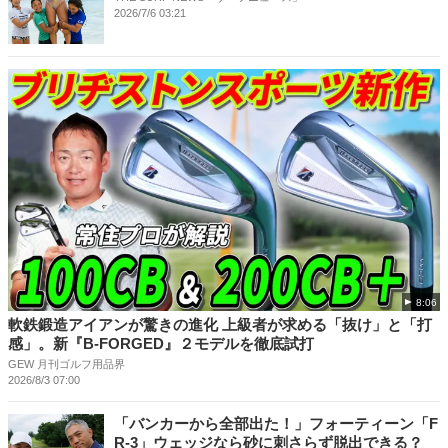
2026/7/6 03:21
8:06
軟鉄鍛造アイアンが驚きの進化 上級者が求める「抜け」と「打
感」。新『B-FORGED』２モデルを徹底試打
GEW 月刊ゴルフ用品界
2026/8/3 07:00
「バンカーから全部出た！」フォーティーン「F
R-3」ウェッジなら砂に刺さらず脱出できる？