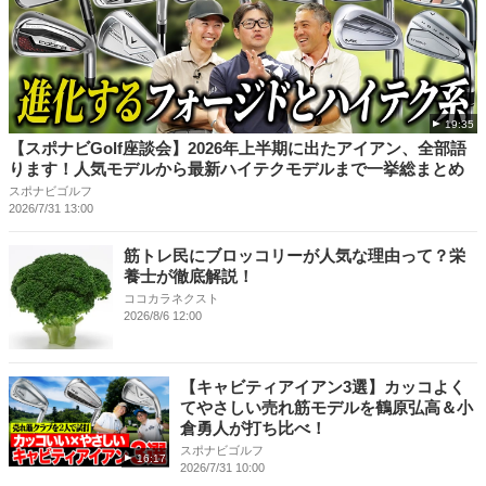
19:35
【スポナビGolf座談会】2026年上半期に出たアイアン、全部語
ります！人気モデルから最新ハイテクモデルまで一挙総まとめ
スポナビゴルフ
2026/7/31 13:00
筋トレ民にブロッコリーが人気な理由って？栄
養士が徹底解説！
ココカラネクスト
2026/8/6 12:00
【キャビティアイアン3選】カッコよく
てやさしい売れ筋モデルを鶴原弘高＆小
倉勇人が打ち比べ！
スポナビゴルフ
16:17
2026/7/31 10:00