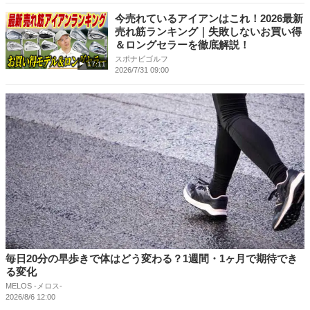
今売れているアイアンはこれ！2026最新
売れ筋ランキング｜失敗しないお買い得
＆ロングセラーを徹底解説！
スポナビゴルフ
17:11
2026/7/31 09:00
毎日20分の早歩きで体はどう変わる？1週間・1ヶ月で期待でき
る変化
MELOS -メロス-
2026/8/6 12:00