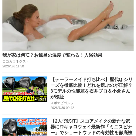
我が家は何℃？お風呂の温度で変わる！入浴効果
ココカラネクスト
2026/8/6 11:50
【テーラーメイド打ち比べ】歴代Qiシリ
ーズを徹底比較！どれを選ぶのが正解？
3モデルの性能差を石井プロ＆小倉さん
が検証
15:13
スポナビゴルフ
2026/7/30 09:42
【2人で試打】スコアメイクの新たな武
器に!?キャロウェイ最新作「ミニスピナ
ー」でショートウッドの有効性を徹底検