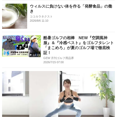
ウィルスに負けない体を作る「発酵食品」の働
き
ココカラネクスト
2026/8/6 11:10
酷暑ゴルフの相棒 NEW『空調風神
服』＆『冷感ベスト』をゴルフタレント
「まこめろ」が夏のゴルフ場で徹底検
証！
14:23
GEW 月刊ゴルフ用品界
2026/7/15 07:00