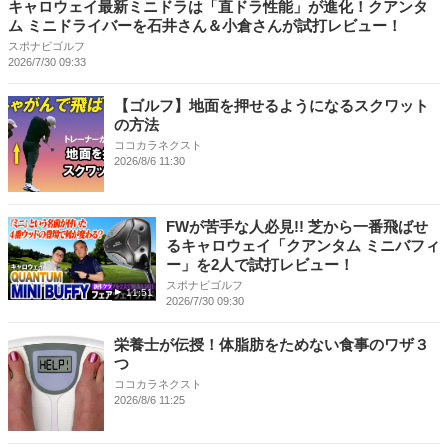
キャロウェイ最新ミニドラは「直ドラ性能」が進化！クアンタ
ム ミニドライバーを石井さん＆小倉さんが試打レビュー！
スポナビゴルフ
2026/7/30 09:33
【ゴルフ】地面を押せるようになるスクワット
の方法
ココカラネクスト
2026/8/6 11:30
FWが苦手な人必見!! 芝から一番飛ばせ
るキャロウェイ「クアンタム ミニバフィ
ー」を2人で試打レビュー！
スポナビゴルフ
11:51
2026/7/30 09:30
栄養士が伝授！体脂肪をためない食事のワザ３
つ
ココカラネクスト
2026/8/6 11:25