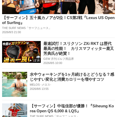
【サーフィン】五十嵐カノアが2位！CS第2戦『Lexus US Open
of Surfing』
THE SURF NEWS「サーフニュース」
2026/8/3 21:00
最速試打！スリクソン ZXi RKT は歴代
最高の性能！ カリスマフィッター鹿又
芳典氏が絶賛！
GEW 月刊ゴルフ用品界
12:35
2026/8/5 10:00
水中ウォーキングを1ヶ月続けるとどうなる？感
じやすい変化と消費カロリーを増やすコツ
MELOS -メロス-
2026/8/6 13:55
【サーフィン】中塩佳那が優勝！『Siheung Ko
rea Open QS 6,000 & LQS』
THE SURF NEWS「サーフニュース」