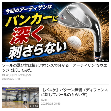
12:40
ソールの選び方は幅とバウンスで分かる アーティザンTSウエ
ッジで試してみた
GEW 月刊ゴルフ用品界
2026/7/25 07:00
【バスケ】パターン練習（ディフェンス
に対してボールのもらい方）
Sufu
2026/7/16 08:53
1:10