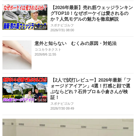
【2026年最新】売れ筋ウェッジランキン
グTOP10！なぜボーケイは愛されるの
か？人気モデルの魅力を徹底解説
スポナビゴルフ
22:36
2026/7/31 08:00
意外と知らない むくみの原因・対処法
ココカラネクスト
2026/8/6 11:55
【2人で試打レビュー】2026年最新「フ
ォージドアイアン」4選！打感と顔で選
ぶならどれ？石井プロ＆小倉さんが検
証！
14:56
スポナビゴルフ
2026/7/30 09:49