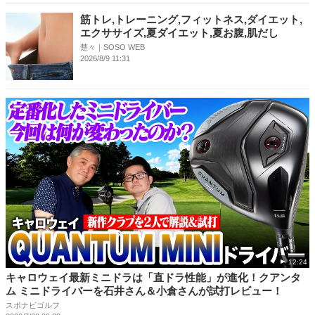
筋トレ,トレーニング,フィットネス,ダイエット,
エクササイズ,夏ダイエット,夏お腹,肌だし
楚々｜SOSO WEB
2026/8/9 11:31
12:24
キャロウェイ最新ミニドラは「直ドラ性能」が進化！クアンタ
ム ミニドライバーを石井さん＆小倉さんが試打レビュー！
スポナビゴルフ