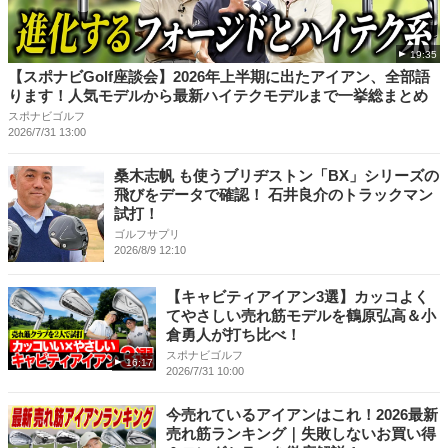
19:35
【スポナビGolf座談会】2026年上半期に出たアイアン、全部語
ります！人気モデルから最新ハイテクモデルまで一挙総まとめ
スポナビゴルフ
2026/7/31 13:00
桑木志帆 も使うブリヂストン「BX」シリーズの
飛びをデータで確認！ 石井良介のトラックマン
試打！
ゴルフサプリ
2026/8/9 12:10
【キャビティアイアン3選】カッコよく
てやさしい売れ筋モデルを鶴原弘高＆小
倉勇人が打ち比べ！
スポナビゴルフ
16:17
2026/7/31 10:00
今売れているアイアンはこれ！2026最新
売れ筋ランキング｜失敗しないお買い得