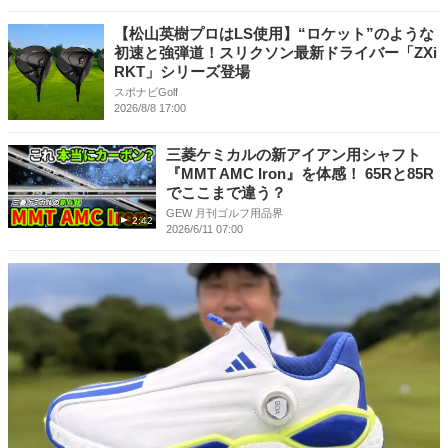
【松山英樹プロはLS使用】“ロケット”のような
初速と強弾道！スリクソン最新ドライバー「ZXi
RKT」シリーズ登場
スポナビGolf
2026/8/8 17:00
三菱ケミカルの新アイアン用シャフト
『MMT AMC Iron』を体感！ 65Rと85R
でここまで違う？
GEW 月刊ゴルフ用品界
2:42
2026/6/11 07:00