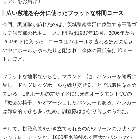
リアルをお届け！
広い敷地を存分に使ったフラットな林間コース
今回、調査隊が訪れたのは、茨城県南東部に位置する玉造ゴ
ルフ倶楽部の捻木コース。開場は1987年10月、2006年から
PGM傘下に入った。コースは27ホールを造れるほどの広さ
の中にホールがゆったりと配され、全体の高低差は10メー
トルほど。
フラットな地形ながらも、マウンド、池、バンカーを随所に
配し、ドッグレッグホールを織り交ぜることで戦略性を高め
ている。1番ホールの左サイドには米国オークモントCCの
「教会の椅子」をオマージュしたバンカーもある。バンカー
は印象的で数も多いため、調査隊はかなり苦しめられた。
そして、挑戦意欲をかき立てられるのがグリーンの形状とア
ンジュレーションだ。1000平米前後ある巨大なベントのワ