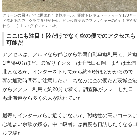
グリーンの周りが池に囲まれた名物ホール。距離もレギュラーティーで170ヤー
ド超あるので、クラブ選びが肝心。ピン位置次第でプレッシャーのかかり方が変
わる！ 【ゴルフダイジェスト社】
ここにも注目！陸だけでなく空の便でのアクセスも
可能だ
アクセスは、クルマなら都心から常磐自動車道利用で、片道
1時間40分ほど。最寄りインターは千代田石岡、または土浦
北となるが、インターを下りてから約30分ほどかかるので
朝の通勤時間帯は注意したい。ちなみに空の便だと茨城空港
からタクシー利用で約20分で着く。調査隊がプレーした日
も北海道から多くの人が訪れていた。
最寄りインターからは近くはないが、戦略性の高いコースは
心地よい余韻が残る。中上級者には何度も再訪したくなるゴ
ルフ場だ。