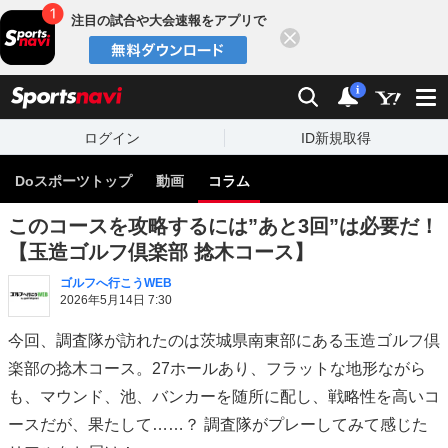
注目の試合や大会速報をアプリで
閉じる
sports
検索
通知
i
ログイン
ID新規取得
Doスポーツトップ
動画
コラム
このコースを攻略するには”あと3回”は必要だ！
【玉造ゴルフ倶楽部 捻木コース】
ゴルフへ行こうWEB
2026年5月14日 7:30
今回、調査隊が訪れたのは茨城県南東部にある玉造ゴルフ倶
楽部の捻木コース。27ホールあり、フラットな地形ながら
も、マウンド、池、バンカーを随所に配し、戦略性を高いコ
ースだが、果たして……？ 調査隊がプレーしてみて感じた