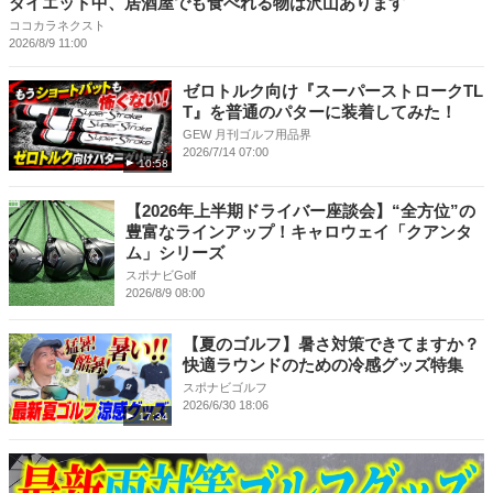
ダイエット中、居酒屋でも食べれる物は沢山あります
ココカラネクスト
2026/8/9 11:00
ゼロトルク向け『スーパーストロークTL
T』を普通のパターに装着してみた！
GEW 月刊ゴルフ用品界
2026/7/14 07:00
10:58
【2026年上半期ドライバー座談会】“全方位”の
豊富なラインアップ！キャロウェイ「クアンタ
ム」シリーズ
スポナビGolf
2026/8/9 08:00
【夏のゴルフ】暑さ対策できてますか？
快適ラウンドのための冷感グッズ特集
スポナビゴルフ
2026/6/30 18:06
17:34