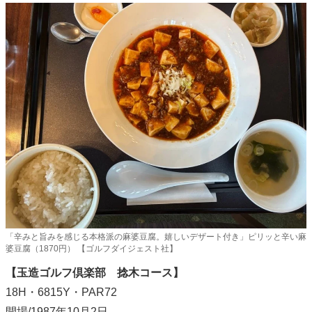
「辛みと旨みを感じる本格派の麻婆豆腐。嬉しいデザート付き」ピリッと辛い麻
婆豆腐（1870円） 【ゴルフダイジェスト社】
【玉造ゴルフ倶楽部 捻木コース】
18H・6815Y・PAR72
開場/1987年10月2日