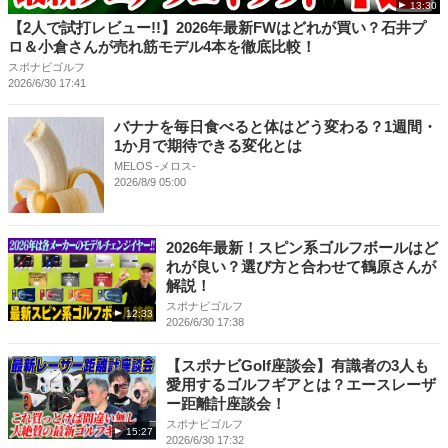
13:30
【2人で試打レビュー!!】2026年最新FWはどれが買い？石井プ
ロ＆小倉さんが売れ筋モデル4本を徹底比較！
スポナビゴルフ
2026/6/30 17:41
バナナを毎日食べると体はどう変わる？1週間・
1か月で期待できる変化とは
MELOS -メロス-
2026/8/9 05:00
2026年最新！スピン系ゴルフボールはど
れが良い？選び方と合わせて鶴原さんが
解説！
スポナビゴルフ
12:33
2026/6/30 17:38
【スポナビGolf座談会】有識者の3人も
愛用するゴルフギアとは？エースレーザ
ー距離計座談会！
スポナビゴルフ
15:27
2026/6/30 17:32