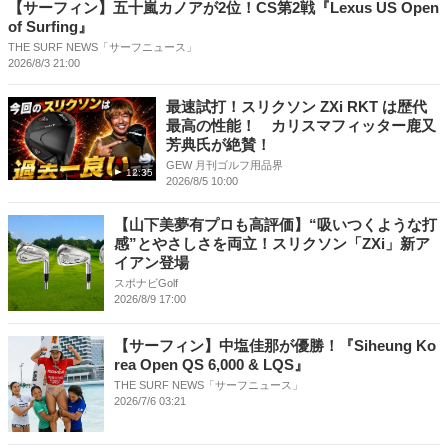
【サーフィン】五十嵐カノアが2位！CS第2戦『Lexus US Open
of Surfing』
THE SURF NEWS「サーフニュース」
2026/8/3 21:00
最速試打！スリクソン ZXi RKT は歴代
最高の性能！ カリスマフィッター鹿又
芳典氏が絶賛！
GEW 月刊ゴルフ用品界
12:35
2026/8/5 10:00
【山下美夢有プロも高評価】“吸いつくような打
感”とやさしさを両立！スリクソン「ZXi」新ア
イアン登場
スポナビGolf
2026/8/9 17:00
【サーフィン】中塩佳那が優勝！『Siheung Ko
rea Open QS 6,000 & LQS』
THE SURF NEWS「サーフニュース」
2026/7/6 03:21