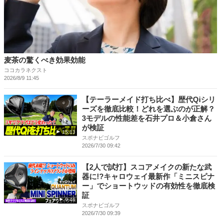
麦茶の驚くべき効果効能
ココカラネクスト
2026/8/9 11:45
【テーラーメイド打ち比べ】歴代Qiシリ
ーズを徹底比較！どれを選ぶのが正解？
3モデルの性能差を石井プロ＆小倉さん
が検証
15:13
スポナビゴルフ
2026/7/30 09:42
【2人で試打】スコアメイクの新たな武
器に!?キャロウェイ最新作「ミニスピナ
ー」でショートウッドの有効性を徹底検
証
9:46
スポナビゴルフ
2026/7/30 09:39