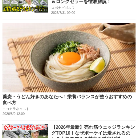
＆ロングセラーを徹底解説！
スポナビゴルフ
17:11
2026/7/31 09:00
蕎麦・うどん好きのあなたへ！栄養バランスが整うおすすめの
食べ方
ココカラネクスト
2026/8/9 12:00
【2026年最新】売れ筋ウェッジランキン
グTOP10！なぜボーケイは愛されるの