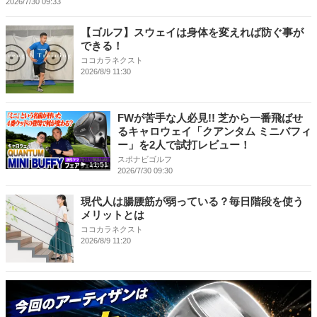
2026/7/30 09:33
【ゴルフ】スウェイは身体を変えれば防ぐ事が
できる！
ココカラネクスト
2026/8/9 11:30
FWが苦手な人必見!! 芝から一番飛ばせ
るキャロウェイ「クアンタム ミニバフィ
ー」を2人で試打レビュー！
スポナビゴルフ
11:51
2026/7/30 09:30
現代人は腸腰筋が弱っている？毎日階段を使う
メリットとは
ココカラネクスト
2026/8/9 11:20