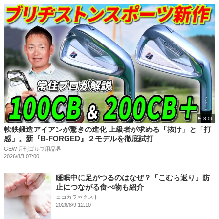
8:06
軟鉄鍛造アイアンが驚きの進化 上級者が求める「抜け」と「打
感」。新『B-FORGED』２モデルを徹底試打
GEW 月刊ゴルフ用品界
2026/8/3 07:00
睡眠中に足がつるのはなぜ？「こむら返り」防
止につながる食べ物も紹介
ココカラネクスト
2026/8/9 12:10