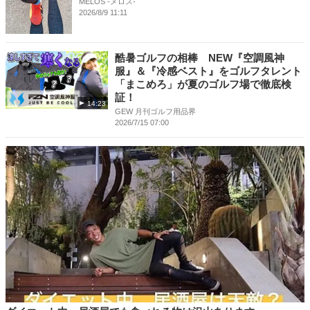
MELOS -メロス-
2026/8/9 11:11
酷暑ゴルフの相棒 NEW『空調風神
服』＆『冷感ベスト』をゴルフタレント
「まこめろ」が夏のゴルフ場で徹底検
証！
14:23
GEW 月刊ゴルフ用品界
2026/7/15 07:00