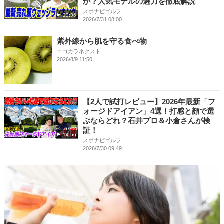
か？人気モデルの魅力を徹底解説
スポナビゴルフ
22:36
2026/7/31 08:00
紫外線から肌を守る食べ物
ココカラネクスト
2026/8/9 11:50
【2人で試打レビュー】2026年最新「フ
ォージドアイアン」4選！打感と顔で選
ぶならどれ？石井プロ＆小倉さんが検
証！
14:56
スポナビゴルフ
2026/7/30 09:49