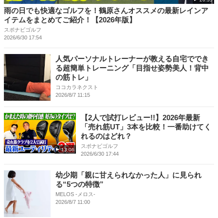
雨の日でも快適なゴルフを！鶴原さんオススメの最新レインア
イテムをまとめてご紹介！【2026年版】
スポナビゴルフ
2026/6/30 17:54
人気パーソナルトレーナーが教える自宅ででき
る超簡単トレーニング「目指せ姿勢美人！背中
の筋トレ」
ココカラネクスト
2026/8/7 11:15
【2人で試打レビュー!!】2026年最新
「売れ筋UT」3本を比較！一番助けてく
れるのはどれ？
スポナビゴルフ
13:06
2026/6/30 17:44
幼少期「親に甘えられなかった人」に見られ
る“5つの特徴”
MELOS -メロス-
2026/8/7 11:00