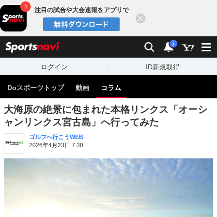
注目の試合や大会速報をアプリで
閉じる
sports
検索
通知
i
ログイン
ID新規取得
Doスポーツトップ
動画
コラム
大海原の絶景に包まれた本格リンクス「オーシ
ャンリンクス宮古島」へ行ってみた
ゴルフへ行こうWEB
2026年4月23日 7:30