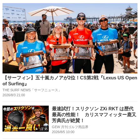
【サーフィン】五十嵐カノアが2位！CS第2戦『Lexus US Open
of Surfing』
THE SURF NEWS「サーフニュース」
2026/8/3 21:00
最速試打！スリクソン ZXi RKT は歴代
最高の性能！ カリスマフィッター鹿又
芳典氏が絶賛！
GEW 月刊ゴルフ用品界
12:35
2026/8/5 10:00