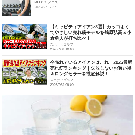
MELOS -メロス-
2026/8/7 17:32
【キャビティアイアン3選】カッコよく
てやさしい売れ筋モデルを鶴原弘高＆小
倉勇人が打ち比べ！
スポナビゴルフ
16:17
2026/7/31 10:00
今売れているアイアンはこれ！2026最新
売れ筋ランキング｜失敗しないお買い得
＆ロングセラーを徹底解説！
スポナビゴルフ
17:11
2026/7/31 09:00