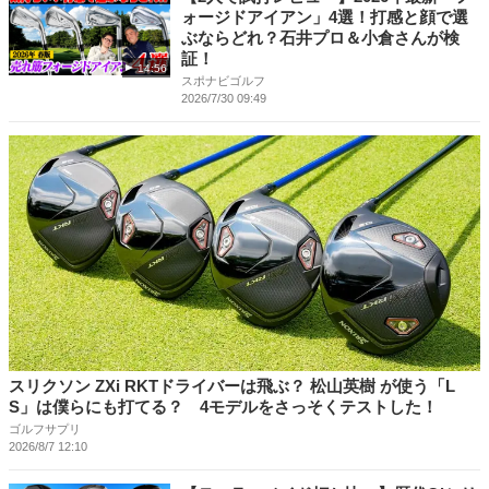
ォージドアイアン」4選！打感と顔で選
ぶならどれ？石井プロ＆小倉さんが検
証！
14:56
スポナビゴルフ
2026/7/30 09:49
スリクソン ZXi RKTドライバーは飛ぶ？ 松山英樹 が使う「L
S」は僕らにも打てる？ 4モデルをさっそくテストした！
ゴルフサプリ
2026/8/7 12:10