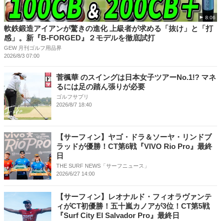
8:06
軟鉄鍛造アイアンが驚きの進化 上級者が求める「抜け」と「打
感」。新『B-FORGED』２モデルを徹底試打
GEW 月刊ゴルフ用品界
2026/8/3 07:00
菅楓華 のスイングは日本女子ツアーNo.1!? マネ
るには足の踏ん張りが必要
ゴルフサプリ
2026/8/7 18:40
【サーフィン】ヤゴ・ドラ＆ソーヤ・リンドブ
ラッドが優勝！CT第6戦『VIVO Rio Pro』最終
日
THE SURF NEWS「サーフニュース」
2026/6/27 14:00
【サーフィン】レオナルド・フィオラヴァンテ
ィがCT初優勝！五十嵐カノアが3位！CT第5戦
『Surf City El Salvador Pro』最終日