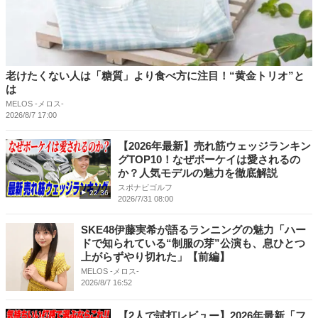
老けたくない人は「糖質」より食べ方に注目！“黄金トリオ”と
は
MELOS -メロス-
2026/8/7 17:00
【2026年最新】売れ筋ウェッジランキン
グTOP10！なぜボーケイは愛されるの
か？人気モデルの魅力を徹底解説
スポナビゴルフ
22:36
2026/7/31 08:00
SKE48伊藤実希が語るランニングの魅力「ハー
ドで知られている“制服の芽”公演も、息ひとつ
上がらずやり切れた」【前編】
MELOS -メロス-
2026/8/7 16:52
【2人で試打レビュー】2026年最新「フ