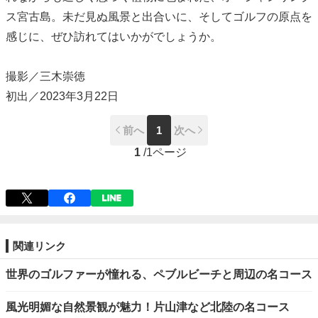
ス宮古島。未だ見ぬ風景と出合いに、そしてゴルフの原点を
感じに、ぜひ訪れてはいかがでしょうか。
撮影／三木崇徳
初出／2023年3月22日
前へ
1
次へ
1
/
1ページ
関連リンク
世界のゴルファーが憧れる、ペブルビーチと周辺の名コース
風光明媚な自然景観が魅力！片山津など北陸の名コース