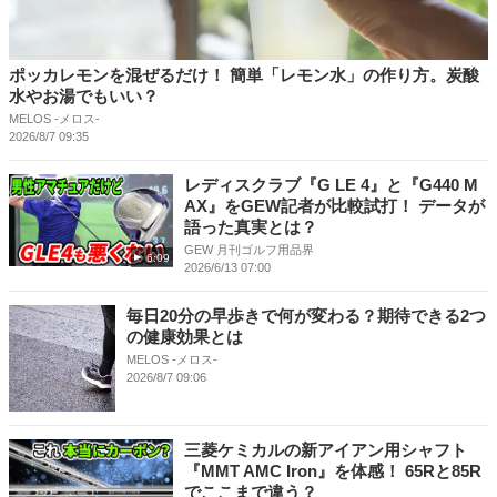
ポッカレモンを混ぜるだけ！ 簡単「レモン水」の作り方。炭酸
水やお湯でもいい？
MELOS -メロス-
2026/8/7 09:35
レディスクラブ『G LE 4』と『G440 M
AX』をGEW記者が比較試打！ データが
語った真実とは？
GEW 月刊ゴルフ用品界
6:09
2026/6/13 07:00
毎日20分の早歩きで何が変わる？期待できる2つ
の健康効果とは
MELOS -メロス-
2026/8/7 09:06
三菱ケミカルの新アイアン用シャフト
『MMT AMC Iron』を体感！ 65Rと85R
でここまで違う？