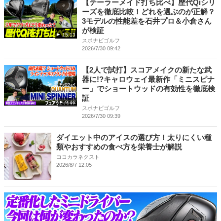
【テーラーメイド打ち比べ】歴代Qiシリ
ーズを徹底比較！どれを選ぶのが正解？
3モデルの性能差を石井プロ＆小倉さん
が検証
15:13
スポナビゴルフ
2026/7/30 09:42
【2人で試打】スコアメイクの新たな武
器に!?キャロウェイ最新作「ミニスピナ
ー」でショートウッドの有効性を徹底検
証
9:46
スポナビゴルフ
2026/7/30 09:39
ダイエット中のアイスの選び方！太りにくい種
類やおすすめの食べ方を栄養士が解説
ココカラネクスト
2026/8/7 12:05