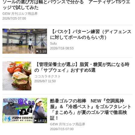
ソールの選び方は幅とバウンスで分かる アーティザンTSウエ
ッジで試してみた
GEW 月刊ゴルフ用品界
2026/7/25 07:00
【バスケ】パターン練習（ディフェンス
に対してボールのもらい方）
Sufu
2026/7/16 08:53
1:10
【管理栄養士が選ぶ】脂質・糖質が気になる時
の「サブウェイ」おすすめ5選
ココカラネクスト
2026/8/7 11:50
酷暑ゴルフの相棒 NEW『空調風神
服』＆『冷感ベスト』をゴルフタレント
「まこめろ」が夏のゴルフ場で徹底検
証！
14:23
GEW 月刊ゴルフ用品界
2026/7/15 07:00