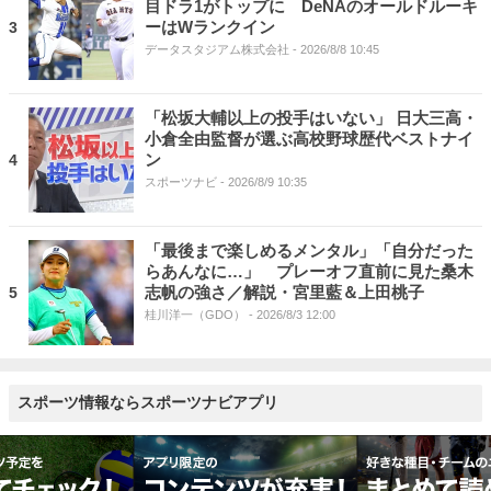
目ドラ1がトップに DeNAのオールドルーキ
ーはWランクイン
3
データスタジアム株式会社
- 2026/8/8 10:45
「松坂大輔以上の投手はいない」 日大三高・
小倉全由監督が選ぶ高校野球歴代ベストナイ
ン
4
スポーツナビ
- 2026/8/9 10:35
「最後まで楽しめるメンタル」「自分だった
らあんなに…」 プレーオフ直前に見た桑木
志帆の強さ／解説・宮里藍＆上田桃子
5
桂川洋一（GDO）
- 2026/8/3 12:00
スポーツ情報ならスポーツナビアプリ