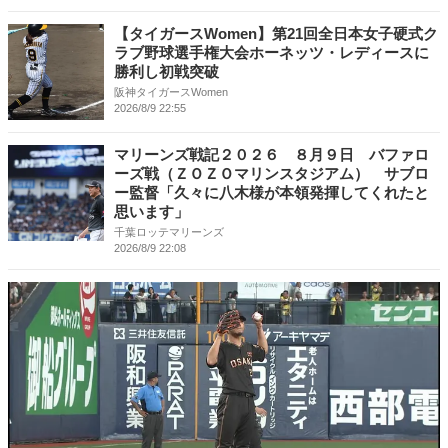
【タイガースWomen】第21回全日本女子硬式ク
ラブ野球選手権大会ホーネッツ・レディースに
勝利し初戦突破
阪神タイガースWomen
2026/8/9 22:55
マリーンズ戦記２０２６ ８月９日 バファロ
ーズ戦（ＺＯＺＯマリンスタジアム） サブロ
ー監督「久々に八木様が本領発揮してくれたと
思います」
千葉ロッテマリーンズ
2026/8/9 22:08