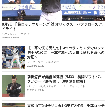
5:02
8月9日 千葉ロッテマリーンズ 対 オリックス・バファローズ ハ
イライト
パーソル パ・リーグTV
2026/8/9 20:59
【二軍で光る男たち】3つのランキングでロッテ
選手が1位に 一軍昇格への近道は落ちる系への
対応？
データスタジアム株式会社
2026/8/1 11:20
前田悠伍が無傷10連勝でM33 福岡ソフトバン
クがカード勝ち越し【8/9 試合結果】
パ・リーグ公式メディア「パ・リーグインサイト」
2026/8/9 19:47
立松由宇は4号ソロ含む3安打2打点 千葉ロッテ