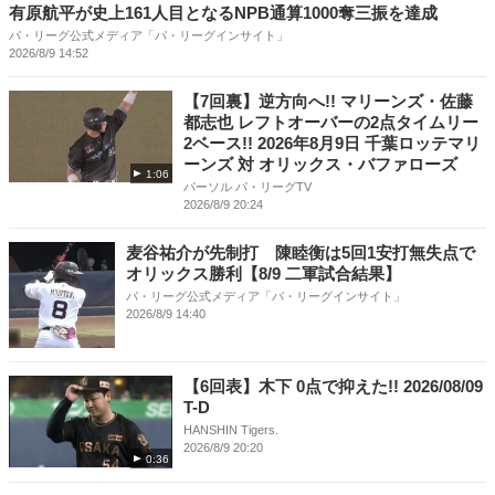
有原航平が史上161人目となるNPB通算1000奪三振を達成
パ・リーグ公式メディア「パ・リーグインサイト」
2026/8/9 14:52
【7回裏】逆方向へ!! マリーンズ・佐藤
都志也 レフトオーバーの2点タイムリー
2ベース!! 2026年8月9日 千葉ロッテマリ
ーンズ 対 オリックス・バファローズ
1:06
パーソル パ・リーグTV
2026/8/9 20:24
麦谷祐介が先制打 陳睦衡は5回1安打無失点で
オリックス勝利【8/9 二軍試合結果】
パ・リーグ公式メディア「パ・リーグインサイト」
2026/8/9 14:40
【6回表】木下 0点で抑えた!! 2026/08/09
T-D
HANSHIN Tigers.
2026/8/9 20:20
0:36