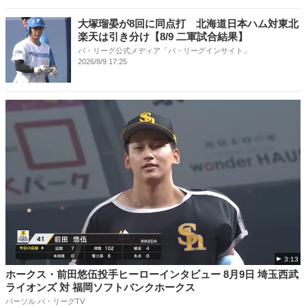
大塚瑠晏が8回に同点打 北海道日本ハム対東北
楽天は引き分け【8/9 二軍試合結果】
パ・リーグ公式メディア「パ・リーグインサイト」
2026/8/9 17:25
3:13
ホークス・前田悠伍投手ヒーローインタビュー 8月9日 埼玉西武
ライオンズ 対 福岡ソフトバンクホークス
パーソル パ・リーグTV