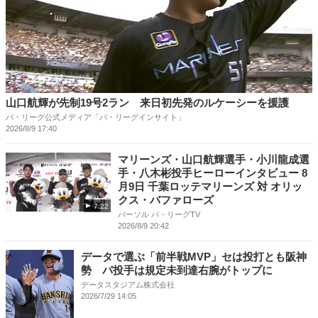
山口航輝が先制19号2ラン 来日初先発のルケーシーを援護
パ・リーグ公式メディア「パ・リーグインサイト」
2026/8/9 17:40
マリーンズ・山口航輝選手・小川龍成選
手・八木彬投手ヒーローインタビュー 8
月9日 千葉ロッテマリーンズ 対 オリッ
クス・バファローズ
7:22
パーソル パ・リーグTV
2026/8/9 20:42
データで選ぶ「前半戦MVP」セは投打とも阪神
勢 パ投手は規定未到達右腕がトップに
データスタジアム株式会社
2026/7/29 14:05