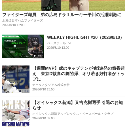
ファイターズ職員 弟の広島ドラ１ルーキー平川の活躍刺激に
北海道日本ハムファイターズ
2026/8/10 12:00
WEEKLY HIGHLIGHT #20（2026/8/10）
ベースボールLIVE
2026/8/10 13:00
7:16
【週間MVP】虎のキャプテンが4戦連発の筒香超
え 東京D歓喜の劇的弾、オリ若き好打者がトッ
プに
データスタジアム株式会社
2026/8/10 13:50
【オイシックス新潟】又吉克樹選手 引退のお知
らせ
オイシックス新潟アルビレックス・ベースボール・クラブ
2026/8/10 09:00