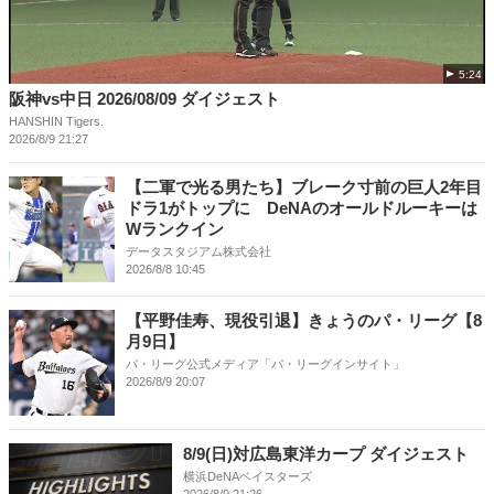
5:24
阪神vs中日 2026/08/09 ダイジェスト
HANSHIN Tigers.
2026/8/9 21:27
【二軍で光る男たち】ブレーク寸前の巨人2年目
ドラ1がトップに DeNAのオールドルーキーは
Wランクイン
データスタジアム株式会社
2026/8/8 10:45
【平野佳寿、現役引退】きょうのパ・リーグ【8
月9日】
パ・リーグ公式メディア「パ・リーグインサイト」
2026/8/9 20:07
8/9(日)対広島東洋カープ ダイジェスト
横浜DeNAベイスターズ
2026/8/9 21:26