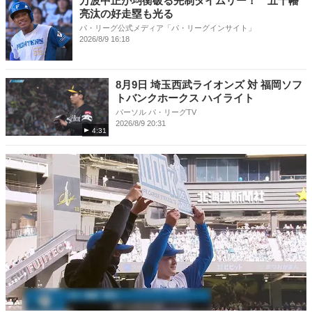
万波中正が均衡破る先制タイムリー！ 五十幡
亮汰の好走塁も光る
パ・リーグ公式メディア「パ・リーグインサイト」
2026/8/9 16:18
8月9日 埼玉西武ライオンズ 対 福岡ソフ
トバンクホークス ハイライト
パーソル パ・リーグTV
2026/8/9 20:31
4:31