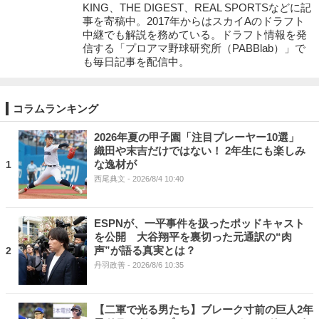
KING、THE DIGEST、REAL SPORTSなどに記
事を寄稿中。2017年からはスカイAのドラフト
中継でも解説を務めている。ドラフト情報を発
信する「プロアマ野球研究所（PABBlab）」で
も毎日記事を配信中。
コラムランキング
2026年夏の甲子園「注目プレーヤー10選」
織田や末吉だけではない！ 2年生にも楽しみ
な逸材が
1
西尾典文
- 2026/8/4 10:40
ESPNが、一平事件を扱ったポッドキャスト
を公開 大谷翔平を裏切った元通訳の“肉
声”が語る真実とは？
2
丹羽政善
- 2026/8/6 10:35
【二軍で光る男たち】ブレーク寸前の巨人2年