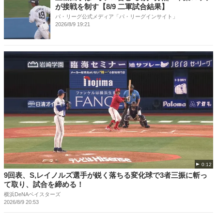
が接戦を制す【8/9 二軍試合結果】
パ・リーグ公式メディア「パ・リーグインサイト」
2026/8/9 19:21
0:12
9回表、S,レイノルズ選手が鋭く落ちる変化球で3者三振に斬っ
て取り、試合を締める！
横浜DeNAベイスターズ
2026/8/9 20:53