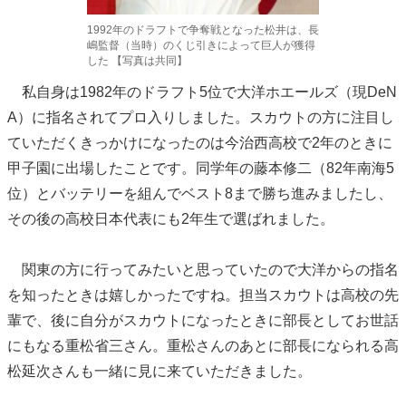
1992年のドラフトで争奪戦となった松井は、長
嶋監督（当時）のくじ引きによって巨人が獲得
した 【写真は共同】
私自身は1982年のドラフト5位で大洋ホエールズ（現DeN
A）に指名されてプロ入りしました。スカウトの方に注目し
ていただくきっかけになったのは今治西高校で2年のときに
甲子園に出場したことです。同学年の藤本修二（82年南海5
位）とバッテリーを組んでベスト8まで勝ち進みましたし、
その後の高校日本代表にも2年生で選ばれました。
関東の方に行ってみたいと思っていたので大洋からの指名
を知ったときは嬉しかったですね。担当スカウトは高校の先
輩で、後に自分がスカウトになったときに部長としてお世話
にもなる重松省三さん。重松さんのあとに部長になられる高
松延次さんも一緒に見に来ていただきました。