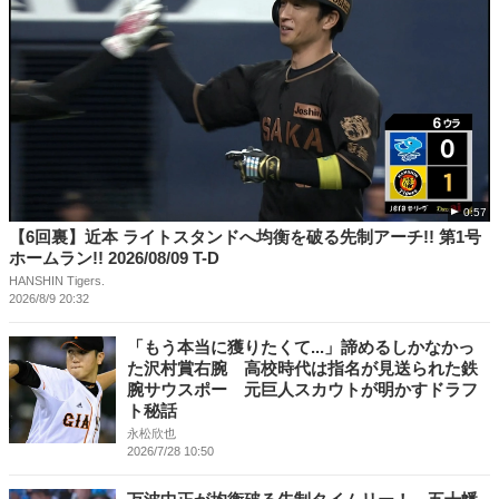
0:57
【6回裏】近本 ライトスタンドへ均衡を破る先制アーチ!! 第1号
ホームラン!! 2026/08/09 T-D
HANSHIN Tigers.
2026/8/9 20:32
「もう本当に獲りたくて...」諦めるしかなかっ
た沢村賞右腕 高校時代は指名が見送られた鉄
腕サウスポー 元巨人スカウトが明かすドラフ
ト秘話
永松欣也
2026/7/28 10:50