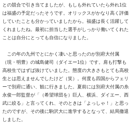
との競合で引き当てましたが、もしも外れていたら外れ1位
は福盛の予定だったそうです。オリックスがかなり高く評価
していたことも分かっていましたから。福盛は長く活躍して
くれましたね。最初に担当した選手がしっかり働いてくれた
ことは自分にとっても自信になりました。
この年の九州でとにかく凄いと思ったのが別府大付属
（現・明豊）の城島健司（ダイエー1位）です。肩も打撃も
高校生ではずば抜けていました。態度の大きさもとても高校
生とは思えませんでしたけど（笑）。何度も四国からフェリ
ーで別府に通い、観に行きました。夏前には別府大付属の糸
永俊一郎監督が「（希望球団を）巨人、横浜、ダイエー、西
武に絞る」と言ってくれ、そのときは「よっしゃ！」と思っ
たのですが、その後に駒沢大に進学するとなって、結局撤退
しました。