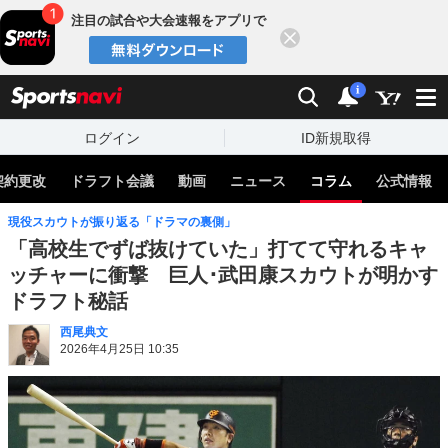
注目の試合や大会速報をアプリで
閉じる
sports
検索
通知
i
ログイン
ID新規取得
契約更改
ドラフト会議
動画
ニュース
コラム
公式情報
現役スカウトが振り返る「ドラマの裏側」
「高校生でずば抜けていた」打てて守れるキャ
ッチャーに衝撃 巨人･武田康スカウトが明かす
ドラフト秘話
西尾典文
2026年4月25日 10:35