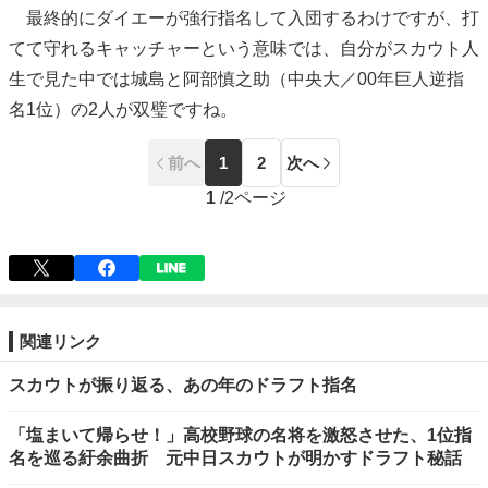
最終的にダイエーが強行指名して入団するわけですが、打
てて守れるキャッチャーという意味では、自分がスカウト人
生で見た中では城島と阿部慎之助（中央大／00年巨人逆指
名1位）の2人が双璧ですね。
前へ
1
2
次へ
1
/
2ページ
関連リンク
スカウトが振り返る、あの年のドラフト指名
「塩まいて帰らせ！」高校野球の名将を激怒させた、1位指
名を巡る紆余曲折 元中日スカウトが明かすドラフト秘話