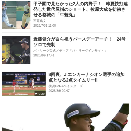
甲子園で見たかった2人の内野手！ 昨夏快打連
発した世代屈指のショート、牧原大成を彷彿さ
せる都城の「牛若丸」
西尾典文
2026/7/31 11:00
近藤健介が自ら祝うバースデーアーチ！ 24号
ソロで先制
パ・リーグ公式メディア「パ・リーグインサイト」
2026/8/9 17:41
8回裏、J.エンカーナシオン選手の追加
点となる2点タイムリー!!
横浜DeNAベイスターズ
2026/8/9 20:47
0:29