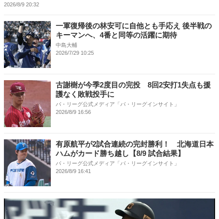
2026/8/9 20:32
一軍復帰後の林安可に自他とも手応え 後半戦の
キーマンへ、4番と同等の活躍に期待
中島大輔
2026/7/29 10:25
古謝樹が今季2度目の完投 8回2安打1失点も援
護なく敗戦投手に
パ・リーグ公式メディア「パ・リーグインサイト」
2026/8/9 16:56
有原航平が2試合連続の完封勝利！ 北海道日本
ハムがカード勝ち越し【8/9 試合結果】
パ・リーグ公式メディア「パ・リーグインサイト」
2026/8/9 16:41