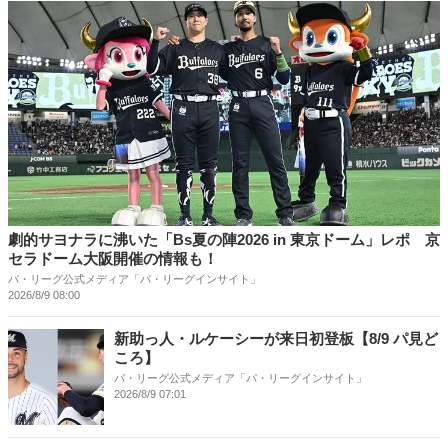
劇的サヨナラに沸いた「Bs夏の陣2026 in 東京ドーム」レポ 京
セラドーム大阪開催の情報も！
パ・リーグ公式メディア「パ・リーグインサイト」
2026/8/9 08:00
新助っ人・ルケーシーが来日初登板【8/9 パ見ど
ころ】
パ・リーグ公式メディア「パ・リーグインサイト」
2026/8/9 07:01