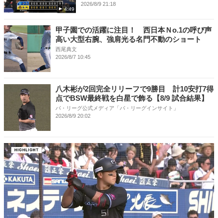
2026/8/9 21:18
4:49
甲子園での活躍に注目！ 西日本Ｎo.1の呼び声
高い大型右腕、強肩光る名門不動のショート
西尾典文
2026/8/7 10:45
八木彬が2回完全リリーフで9勝目 計10安打7得
点でBSW最終戦を白星で飾る【8/9 試合結果】
パ・リーグ公式メディア「パ・リーグインサイト」
2026/8/9 20:02