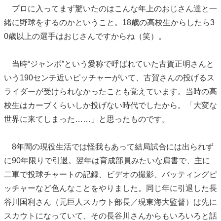
プロに入ってまず驚いたのはこんな年上のおじさん達と一
緒に野球をするのかということ。18歳の高校生からしたら3
0歳以上の選手はおじさんですからね（笑）。
当時“ジャンボ”という愛称で呼ばれていた古賀正明さんと
いう190センチ近いピッチャーがいて、古賀さんの投げるス
ライダーが受けられなかったことも覚えています。当時の高
校生はカーブくらいしか投げない時代でしたから。「大変な
世界に来てしまった……」と思ったものです。
8年間の現役生活では怪我もあって結局試合には出られず
に90年限りで引退。翌年は育成部員みたいな肩書で、主に
二軍で投球チャートの記録、ビデオの撮影、バッティングピ
ッチャーなど色んなことをやりました。同じ年に引退した長
谷川国利さん（元巨人スカウト部長／現東海大監督）は先に
スカウトになっていて、その長谷川さんからもいろいろと話