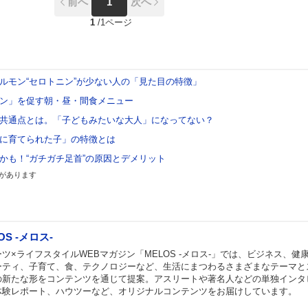
前へ
1
次へ
1
/
1ページ
ルモン“セロトニン”が少ない人の「見た目の特徴」
ン」を促す朝・昼・間食メニュー
共通点とは。「子どもみたいな大人」になってない？
に育てられた子」の特徴とは
かも！“ガチガチ足首”の原因とデメリット
があります
OS -メロス-
ツ×ライフスタイルWEBマガジン「MELOS -メロス-」では、ビジネス、健
ーティ、子育て、食、テクノロジーなど、生活にまつわるさまざまなテーマと
の新たな形をコンテンツを通じて提案。アスリートや著名人などの単独インタ
体験レポート、ハウツーなど、オリジナルコンテンツをお届けしています。