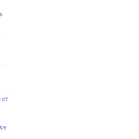
-
CT
気モ