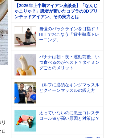
【2026年上半期アイアン座談会】「なんじ
ゃこりゃ？」識者が驚いたコブラの3Dプリ
ンテッドアイアン、その実力とは
自慢のバックラインを目指す！
HIITでおこなう「背中徹底トレ
ーニング」
バナナは朝・夜・運動前後、い
つ食べるのがベスト？タイミン
グごとのメリット
ゴルフに必須なキングマッスル
とクイーンマッスルの鍛え方
太っていないのに悪玉コレステ
ロール値が高い原因と対策は？
バリ
セロ