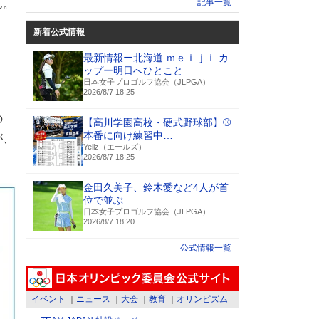
記事一覧
ん。
新着公式情報
最新情報ー北海道 ｍｅｉｊｉ カ
ップー明日へひとこと
日本女子プロゴルフ協会（JLPGA）
2026/8/7 18:25
の
【高川学園高校・硬式野球部】⚾
本番に向け練習中…
が、
Yellz（エールズ）
2026/8/7 18:25
金田久美子、鈴木愛など4人が首
位で並ぶ
日本女子プロゴルフ協会（JLPGA）
2026/8/7 18:20
公式情報一覧
イベント
ニュース
大会
教育
オリンピズム