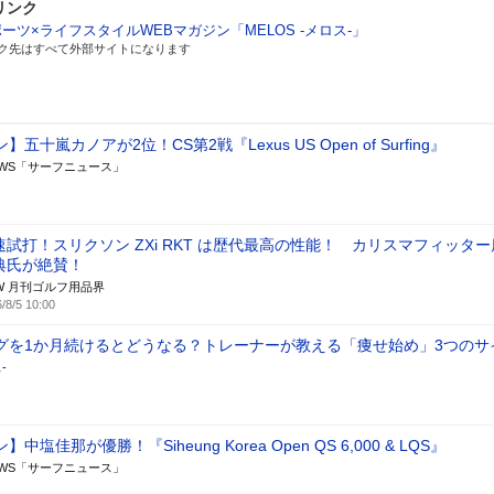
リンク
ーツ×ライフスタイルWEBマガジン「MELOS -メロス-」
ク先はすべて外部サイトになります
五十嵐カノアが2位！CS第2戦『Lexus US Open of Surfing』
 NEWS「サーフニュース」
速試打！スリクソン ZXi RKT は歴代最高の性能！ カリスマフィッタ
典氏が絶賛！
W 月刊ゴルフ用品界
/8/5 10:00
グを1か月続けるとどうなる？トレーナーが教える「痩せ始め」3つのサ
-
中塩佳那が優勝！『Siheung Korea Open QS 6,000 & LQS』
 NEWS「サーフニュース」