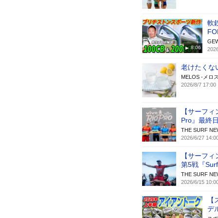
軟
F
GE
8:06
2026
老けたくな
MELOS -メロス
2026/8/7 17:00
【サーフィン
Pro』最終
THE SURF
2026/6/27 14:0
【サーフィ
第5戦『Surf 
THE SURF
2026/6/15 10:0
【
デ