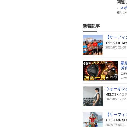
関連
スポ
※リン
新着記事
【サーフィン】
THE SURF
2026/8/3 21:00
最
芳
GE
12:35
2026
ウォーキン
MELOS -メロス
2026/8/7 17:32
【サーフィン】
THE SURF
2026/7/6 03:21