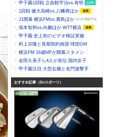
甲子園1回戦 立命館宇治vs.有明
1回戦 健大高崎vs.八幡商ほか
J1開幕 横浜FMvs.鹿島ほか
19:25 開始予定
張本智和vs.向鵬ほか WTT横浜
甲子園 史上初のビデオ検証実施
村上宗隆と長期契約熱望 球団GM
横浜FM 16歳MFが開幕スタメン
金田久美子ら4人が首位 国内女子
甲子園注目 大型右腕と名門遊撃手
おすすめ記事（Doスポーツ）