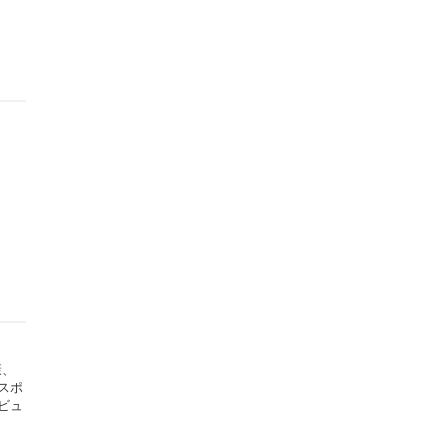
康、
スポ
ビュ