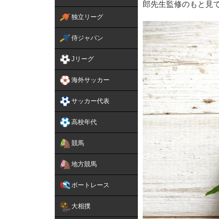
郎先生監修のもと見
独立リーグ
侍ジャパン
Jリーグ
海外サッカー
サッカー代表
高校年代
競馬
地方競馬
ボートレース
大相撲