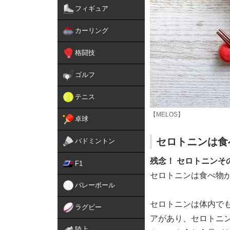
フィギュア
カーリング
格闘技
ゴルフ
テニス
【MELOS】
卓球
セロトニンは食
バドミントン
残念！ セロトニンそ
F1
セロトニンは食べ物
バレーボール
セロトニンは体内で
ラグビー
アがあり、セロトニ
陸上