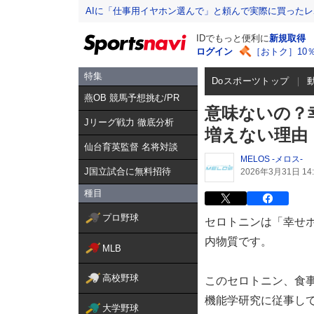
AIに「仕事用イヤホン選んで」と頼んで実際に買った
IDでもっと便利に
新規取得
ログイン
［おトク］10
特集
Doスポーツトップ
燕OB 競馬予想挑む/PR
意味ないの？
Jリーグ戦力 徹底分析
増えない理由
仙台育英監督 名将対談
MELOS -メロス-
J国立試合に無料招待
2026年3月31日 14:
種目
プロ野球
セロトニンは「幸せ
内物質です。
MLB
高校野球
このセロトニン、食
機能学研究に従事して
大学野球