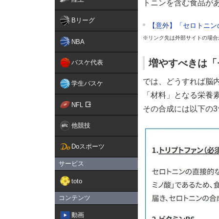
トニンを含む食品が
Bリーグ
【意外】「セロトニン
※リンク先は外部サイトの場合
NBA
増やすべきは「
バスケ代表
では、どうすれば脳
学生バスケ
「材料」となる栄養
NFL
その合成には以下の
他競技
Doスポーツ
サービス
toto
コンテンツ
動画