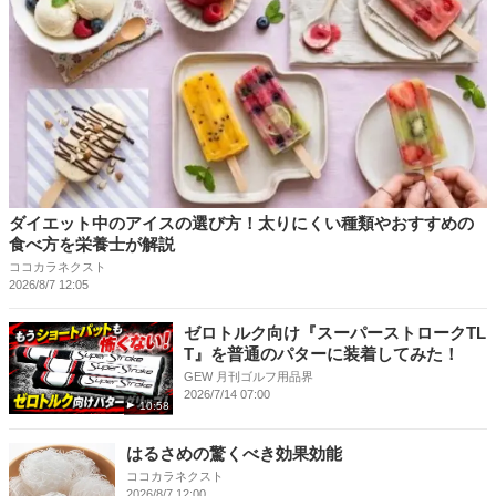
ダイエット中のアイスの選び方！太りにくい種類やおすすめの
食べ方を栄養士が解説
ココカラネクスト
2026/8/7 12:05
ゼロトルク向け『スーパーストロークTL
T』を普通のパターに装着してみた！
GEW 月刊ゴルフ用品界
2026/7/14 07:00
10:58
はるさめの驚くべき効果効能
ココカラネクスト
2026/8/7 12:00