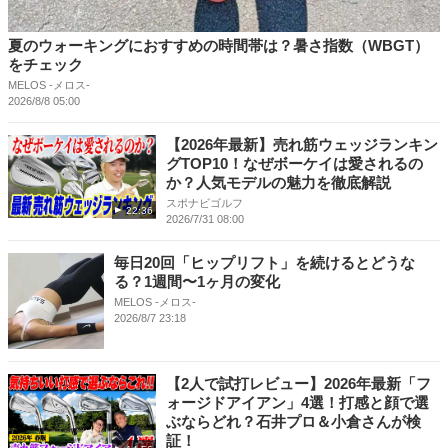
夏のウォーキングにおすすめの時間帯は？暑さ指数（WBGT）
をチェック
MELOS -メロス-
2026/8/8 05:00
【2026年最新】売れ筋ウェッジランキン
グTOP10！なぜボーケイは愛されるの
か？人気モデルの魅力を徹底解説
スポナビゴルフ
22:36
2026/7/31 08:00
毎日20回「ヒップリフト」を続けるとどうな
る？1週間〜1ヶ月の変化
MELOS -メロス-
2026/8/7 23:18
【2人で試打レビュー】2026年最新「フ
ォージドアイアン」4選！打感と顔で選
ぶならどれ？石井プロ＆小倉さんが検
証！