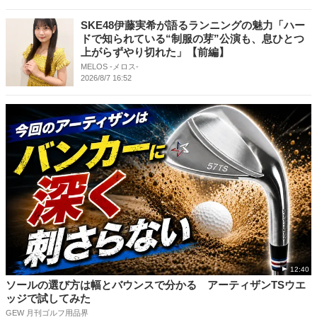
SKE48伊藤実希が語るランニングの魅力「ハー
ドで知られている“制服の芽”公演も、息ひとつ
上がらずやり切れた」【前編】
MELOS -メロス-
2026/8/7 16:52
12:40
ソールの選び方は幅とバウンスで分かる アーティザンTSウエ
ッジで試してみた
GEW 月刊ゴルフ用品界