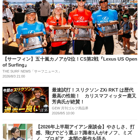
【サーフィン】五十嵐カノアが2位！CS第2戦『Lexus US Open
of Surfing』
THE SURF NEWS「サーフニュース」
2026/8/3 21:00
最速試打！スリクソン ZXi RKT は歴代
最高の性能！ カリスマフィッター鹿又
芳典氏が絶賛！
GEW 月刊ゴルフ用品界
12:35
2026/8/5 10:00
【2026年上半期アイアン座談会】やさしさ、打
感、飛びでどう選ぶ？識者3人がオノフ、ミズ
ノ、プロギア、本間の新作を語る