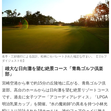
名手・三好徳行による設計。松林にセパレートされた端正な佇まい。 【ゴルフ
ダイジェスト社】
雄大な日向灘を望む絶景コース「青島ゴルフ倶楽
部」
宮崎空港から車で約15分の丘陵地に広がる、青島ゴルフ倶
楽部。高台のホールからは日向灘を望む絶景リゾートコース
です。過去に女子ツアー「アコーディアレディス」「LPGA
明治乳業カップ」を開催。“水の魔術師”の異名を持つ小林光
昭により設計された18ホールは、池やフェアウェイに施さ