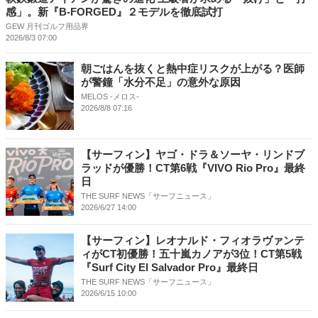
感」。新『B-FORGED』２モデルを徹底試打
GEW 月刊ゴルフ用品界
2026/8/3 07:00
朝ごはんを抜くと熱中症リスクが上がる？医師
が警鐘「水分不足」の意外な原因
MELOS -メロス-
2026/8/8 07:16
【サーフィン】ヤゴ・ドラ＆ソーヤ・リンドブ
ラッドが優勝！CT第6戦『VIVO Rio Pro』最終
日
THE SURF NEWS「サーフニュース」
2026/6/27 14:00
【サーフィン】レオナルド・フィオラヴァンテ
ィがCT初優勝！五十嵐カノアが3位！CT第5戦
『Surf City El Salvador Pro』最終日
THE SURF NEWS「サーフニュース」
2026/6/15 10:00