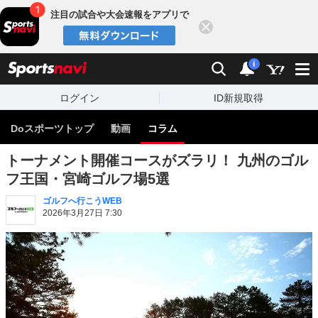
注目の試合や大会速報をアプリで
閉じる
sports
検索
通知
i
ログイン
ID新規取得
Doスポーツトップ
動画
コラム
トーナメント開催コースがズラリ！ 九州のゴル
フ王国・宮崎ゴルフ場5選
ゴルフへ行こうWEB
2026年3月27日 7:30