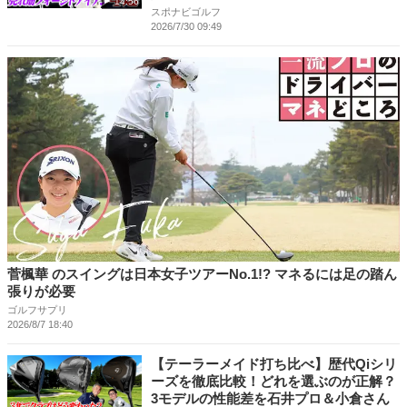
14:56
スポナビゴルフ
2026/7/30 09:49
菅楓華 のスイングは日本女子ツアーNo.1!? マネるには足の踏ん
張りが必要
ゴルフサプリ
2026/8/7 18:40
【テーラーメイド打ち比べ】歴代Qiシリ
ーズを徹底比較！どれを選ぶのが正解？
3モデルの性能差を石井プロ＆小倉さん