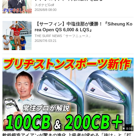
スポナビGolf
2026/8/8 08:00
【サーフィン】中塩佳那が優勝！『Siheung Ko
rea Open QS 6,000 & LQS』
THE SURF NEWS「サーフニュース」
2026/7/6 03:21
8:06
軟鉄鍛造アイアンが驚きの進化 上級者が求める「抜け」と「打