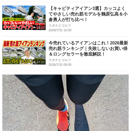
【キャビティアイアン3選】カッコよく
てやさしい売れ筋モデルを鶴原弘高＆小
倉勇人が打ち比べ！
スポナビゴルフ
16:17
2026/7/31 10:00
今売れているアイアンはこれ！2026最新
売れ筋ランキング｜失敗しないお買い得
＆ロングセラーを徹底解説！
スポナビゴルフ
17:11
2026/7/31 09:00