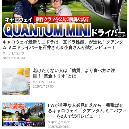
12:24
キャロウェイ最新ミニドラは「直ドラ性能」が進化！クアンタ
ム ミニドライバーを石井さん＆小倉さんが試打レビュー！
スポナビゴルフ
2026/7/30 09:33
老けたくない人は「糖質」より食べ方に注
目！“黄金トリオ”とは
MELOS -メロス-
2026/8/7 17:00
FWが苦手な人必見!! 芝から一番飛ばせ
るキャロウェイ「クアンタム ミニバフィ
ー」を2人で試打レビュー！
スポナビゴルフ
11:51
2026/7/30 09:30