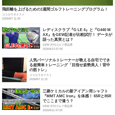
飛距離を上げるための1週間ゴルフトレーニングプログラム！
ココカラネクスト
2026/8/7 11:30
レディスクラブ『G LE 4』と『G440 M
AX』をGEW記者が比較試打！ データが
語った真実とは？
GEW 月刊ゴルフ用品界
6:09
2026/6/13 07:00
人気パーソナルトレーナーが教える自宅ででき
る超簡単トレーニング「目指せ姿勢美人！背中
の筋トレ」
ココカラネクスト
2026/8/7 11:15
三菱ケミカルの新アイアン用シャフト
『MMT AMC Iron』を体感！ 65Rと85R
でここまで違う？
GEW 月刊ゴルフ用品界
2:42
2026/6/11 07:00