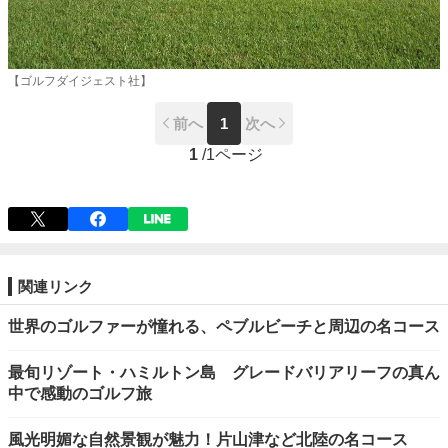
【ゴルフダイジェスト社】
前へ
1
次へ
1
/
1ページ
関連リンク
世界のゴルファーが憧れる、ペブルビーチと周辺の名コース
最旬リゾート・ハミルトン島 グレードバリアリーフの真ん
中で感動のゴルフ旅
風光明媚な自然景観が魅力！片山津など北陸の名コース