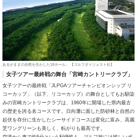
あるがままの自然を生かした18ホール。 【ゴルフダイジェスト社】
女子ツアー最終戦の舞台「宮崎カントリークラブ」
女子ツアーの最終戦「JLPGAツアーチャンピオンシップ リ
コーカップ」（以下、リコーカップ）の舞台としてもお馴染
みの宮崎カントリークラブは、1960年に開場した県内最古
の歴史を誇る名コースです。日向灘に面した防砂林と自然の
起伏を存分に生かしたシーサイドコースは変化に富み、高麗
芝ワングリーンも美しく、転がりも最高です。
空港から車で約5分という利便性も、ゴルフ旅には嬉しいポ