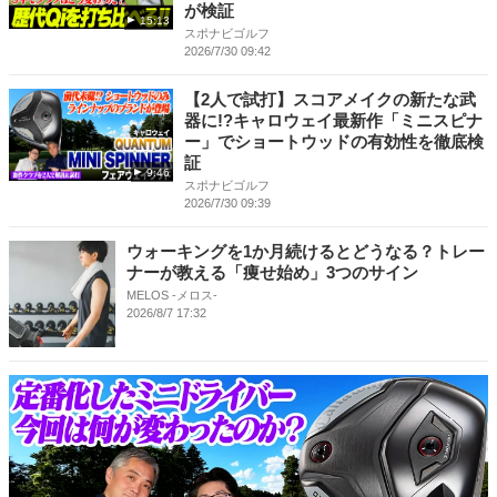
が検証
15:13
スポナビゴルフ
2026/7/30 09:42
【2人で試打】スコアメイクの新たな武
器に!?キャロウェイ最新作「ミニスピナ
ー」でショートウッドの有効性を徹底検
証
9:46
スポナビゴルフ
2026/7/30 09:39
ウォーキングを1か月続けるとどうなる？トレー
ナーが教える「痩せ始め」3つのサイン
MELOS -メロス-
2026/8/7 17:32