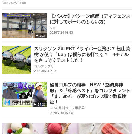
2026/7/25 07:00
【バスケ】パターン練習（ディフェンス
に対してボールのもらい方）
Sufu
2026/7/16 08:53
1:10
スリクソン ZXi RKTドライバーは飛ぶ？ 松山英
樹 が使う「LS」は僕らにも打てる？ 4モデル
をさっそくテストした！
ゴルフサプリ
2026/8/7 12:10
酷暑ゴルフの相棒 NEW『空調風神
服』＆『冷感ベスト』をゴルフタレント
「まこめろ」が夏のゴルフ場で徹底検
証！
14:23
GEW 月刊ゴルフ用品界
2026/7/15 07:00