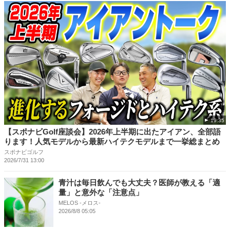
19:35
【スポナビGolf座談会】2026年上半期に出たアイアン、全部語
ります！人気モデルから最新ハイテクモデルまで一挙総まとめ
スポナビゴルフ
2026/7/31 13:00
青汁は毎日飲んでも大丈夫？医師が教える「適
量」と意外な「注意点」
MELOS -メロス-
2026/8/8 05:05