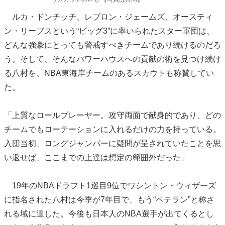
ルカ・ドンチッチ、レブロン・ジェームズ、オースティ
ン・リーブスという“ビッグ3”に率いられたスター軍団は、
どんな強豪にとっても警戒すべきチームであり続けるのだろ
う。そして、そんなパワーハウスへの貢献の術を見つけ続け
る八村を、NBA東海岸チームのあるスカウトも称賛してい
た。
「上質なロールプレーヤー。攻守両面で献身的であり、どの
チームでもローテーションに入れるだけの力を持っている。
入団当初、ロングジャンパーに疑問が呈されていたことを思
い返せば、ここまでの上達は想定の範囲外だった」
19年のNBAドラフト1巡目9位でワシントン・ウィザーズ
に指名された八村は今季が7年目で、もう“ベテラン”と称さ
れる域に達した。今後も日本人のNBA選手が出てくるとし