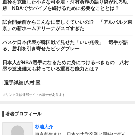
血栓を克服した小さな司令塔・河村勇輝の語り継がれる軌
跡 NBAでサバイブを続けるために必要なこととは？
試合開始前からこんなに楽しくていいの!? 「アルバルク東
京」の新ホームアリーナがスゴすぎた
バスケ日本代表が韓国戦で見せた「いい兆候」 選手が語
る、勝利を引き寄せたビッグプレー
日本人がNBA選手になるために身につけるべきもの 八村
塁や渡邊雄太も持っている重要な能力とは？
[選手詳細]八村 塁
※リンク先は外部サイトの場合があります
著者プロフィール
杉浦大介
東京都生まれ。日本で大学卒業と同時に渡米