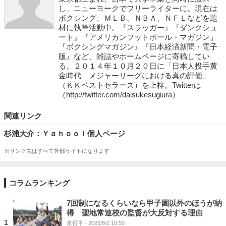
し、ニューヨークでフリーライターに。現在は
ボクシング、ＭＬＢ、ＮＢＡ、ＮＦＬなどを題
材に執筆活動中。『スラッガー』『ダンクシュ
ート』『アメリカンフットボール・マガジン』
『ボクシングマガジン』『日本経済新聞・電子
版』など、雑誌やホームページに寄稿してい
る。２０１４年１０月２０日に「日本人投手黄
金時代 メジャーリーグにおける真の評価」
（ＫＫベストセラーズ）を上梓。Twitterは
（http://twitter.com/daisukesugiura）
関連リンク
杉浦大介：Ｙａｈｏｏ！個人ページ
※リンク先はすべて外部サイトになります
コラムランキング
7回制になるくらいなら甲子園以外のほうが納
得 聖地常連校の監督が大反対する理由
1
東哲平
- 2026/8/2 10:50