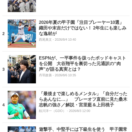
2026年夏の甲子園「注目プレーヤー10選」
織田や末吉だけではない！ 2年生にも楽しみ
な逸材が
2
西尾典文
- 2026/8/4 10:40
ESPNが、一平事件を扱ったポッドキャスト
を公開 大谷翔平を裏切った元通訳の“肉
声”が語る真実とは？
3
丹羽政善
- 2026/8/6 10:35
「最後まで楽しめるメンタル」「自分だった
らあんなに…」 プレーオフ直前に見た桑木
志帆の強さ／解説・宮里藍＆上田桃子
4
桂川洋一（GDO）
- 2026/8/3 12:00
遊撃手、中堅手には下級生を使う 甲子園常