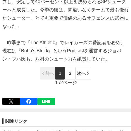
プし、安定して40パーセント以上を決められる3Pシュータ
ーへと成長した。今季の彼は、間違いなくチームで最も優れ
たシューター。とても重要で価値のあるオフェンスの武器に
なった」
昨季まで『The Athletic』でレイカーズの番記者を務め、
現在は『Buha's Block』というPodcastを運営するジョバ
ン・ブハ氏も、八村のシュート力を絶賛していた。
前へ
1
2
次へ
1
/
2ページ
関連リンク