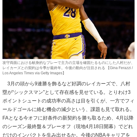
攻守両面における献身的なプレーで主力の立場を確固たるものにした八村だが、
レイカーズとの契約は今季が最終年。今後の動向が注目される 【Gina Ferazzi /
Los Angeles Times via Getty Images】
3月の頭から9連勝を飾るなど好調のレイカーズで、八村
塁が“シックスマン”として存在感を見せている。とりわけ3
ポイントシュートの成功率の高さは目を引くが、一方でフィ
ールドゴールに絡む機会の減少という、課題も見て取れる。
FAとなる今オフに好条件の新契約を勝ち取るため、4月以降
のシーズン最終盤＆プレーオフ（現地4月18日開幕）でどれ
だけのインパクトを生み出せるか。今後のNBAキャリアを