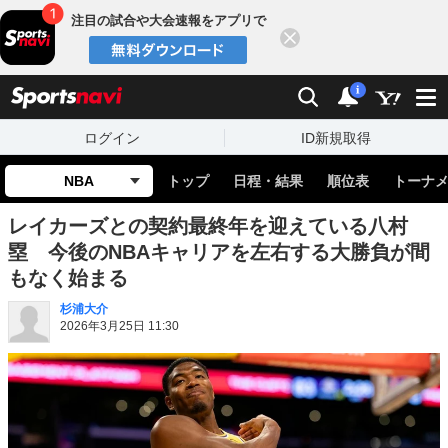
注目の試合や大会速報をアプリで
閉じる
sports
検索
通知
i
ログイン
ID新規取得
NBA
トップ
日程・結果
順位表
トーナ
レイカーズとの契約最終年を迎えている八村
塁 今後のNBAキャリアを左右する大勝負が間
もなく始まる
杉浦大介
2026年3月25日 11:30