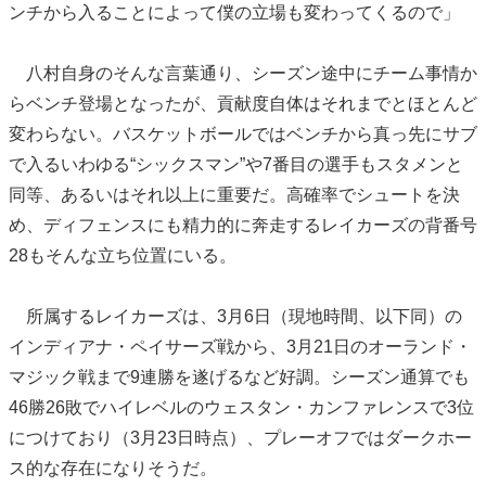
ンチから入ることによって僕の立場も変わってくるので」
八村自身のそんな言葉通り、シーズン途中にチーム事情か
らベンチ登場となったが、貢献度自体はそれまでとほとんど
変わらない。バスケットボールではベンチから真っ先にサブ
で入るいわゆる“シックスマン”や7番目の選手もスタメンと
同等、あるいはそれ以上に重要だ。高確率でシュートを決
め、ディフェンスにも精力的に奔走するレイカーズの背番号
28もそんな立ち位置にいる。
所属するレイカーズは、3月6日（現地時間、以下同）の
インディアナ・ペイサーズ戦から、3月21日のオーランド・
マジック戦まで9連勝を遂げるなど好調。シーズン通算でも
46勝26敗でハイレベルのウェスタン・カンファレンスで3位
につけており（3月23日時点）、プレーオフではダークホー
ス的な存在になりそうだ。