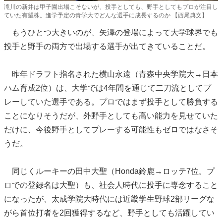
滝川の新井は甲子園出場こそないが、投手としても、野手としてもプロが注目し
ていた有望株。進学予定の青学大でどんな選手に成長するのか 【西尾典文】
もうひとつ大きいのが、矢澤の登場によって大学球界でも
投手と野手の両方で出場する選手が出てきていることだ。
昨年ドラフト指名された横山永遠（青森中央学院大→日本
ハム育成2位）は、大学では4年間を通じて二刀流としてプ
レーしていた選手である。プロではまず投手として勝負する
ことになりそうだが、外野手としても高い能力を見せていた
だけに、今後野手としてプレーする可能性もゼロではなさそ
うだ。
同じくルーキーの田中大聖（Honda鈴鹿→ロッテ7位。プ
ロでの登録名は大聖）も、社会人時代に投手に専念すること
になったが、太成学院大時代には近畿学生野球2部リーグな
がら首位打者を2回獲得するなど、野手としても活躍してい