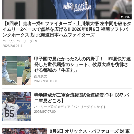
1:07
【8回表】走者一掃!! ファイターズ・上川畑大悟 左中間を破るタ
イムリー2ベースで点差を広げる!! 2026年8月6日 福岡ソフトバ
ンクホークス 対 北海道日本ハムファイターズ
パーソル パ・リーグTV
2026/8/6 21:41
甲子園で見たかった2人の内野手！ 昨夏快打連
発した世代屈指のショート、牧原大成を彷彿さ
せる都城の「牛若丸」
西尾典文
2026/7/31 11:00
寺地隆成が二軍合流後3試合連続安打中【8/7 パ
二軍見どころ】
パ・リーグ公式メディア「パ・リーグインサイト」
2026/8/7 07:00
8月6日 オリックス・バファローズ 対 東