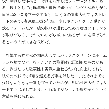
校生離れした体格と、それを活かしたプレースタイルにあ
る。投手としては昨年春の選抜で短いイニングの登板ながら
最速152キロをマークすると、続く春の関東大会ではストレ
ートのみで8者連続三振を記録。少しギクシャクした動きが
残るフォームだが、腕の振りが遅れるため打者はタイミング
が取りづらく、それでいながら威力のあるボールを投げられ
るというのが大きな長所だ。
打撃でも昨年秋の関東大会ではバックスクリーンにホーム
ランを放つなど、捉えたときの飛距離は圧倒的なものがあ
る。課題だった確実性も実戦を重ねるたびに向上しており、
秋の公式戦では4割を超える打率を残した。またそれまでは
投げないときは一塁を守っていたのが、明治神宮大会ではサ
ードでも出場しており、守れるポジションを増やそうという
意欲も感じられる。