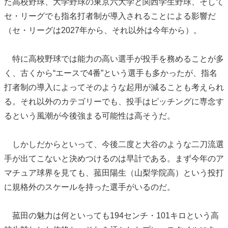
た高校野球、大学野球の東京六大学と関西学生野球、そして
セ・リーグでも指名打者制が導入されることによる影響だ
（セ・リーグは2027年から、それ以外は今年から）。
特に高校野球では能力の高い選手が投手を務めることが多
く、古くから“エースで4番”という選手も多かったが、指名
打者制の導入によってそのような起用が減ることも考えられ
る。それ以外のカテゴリーでも、投手はピッチングに専念す
るという風潮が今後強まる可能性は高そうだ。
しかしだからといって、今後二度と大谷のような二刀流選
手が出てこないと決めつけるのは早計である。まず今年のア
マチュア球界を見ても、菰田陽生（山梨学院高）という投打
に規格外のスケールを持った選手がいるのだ。
菰田の魅力は何といっても194センチ・101キロという高