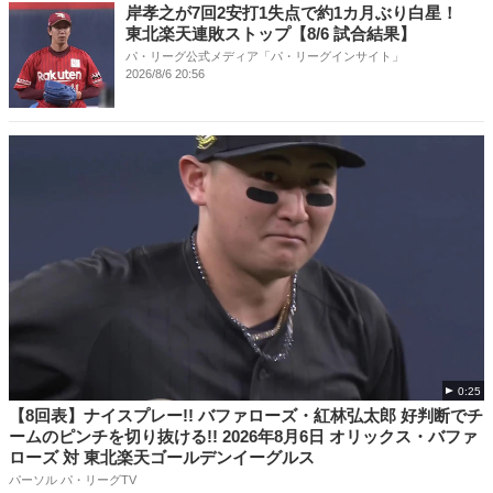
岸孝之が7回2安打1失点で約1カ月ぶり白星！
東北楽天連敗ストップ【8/6 試合結果】
パ・リーグ公式メディア「パ・リーグインサイト」
2026/8/6 20:56
0:25
【8回表】ナイスプレー!! バファローズ・紅林弘太郎 好判断でチ
ームのピンチを切り抜ける!! 2026年8月6日 オリックス・バファ
ローズ 対 東北楽天ゴールデンイーグルス
パーソル パ・リーグTV