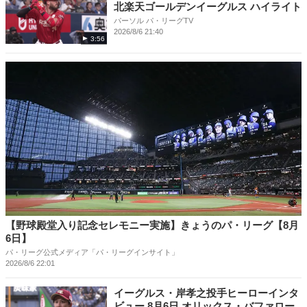
北楽天ゴールデンイーグルス ハイライト
パーソル パ・リーグTV
2026/8/6 21:40
3:56
【野球殿堂入り記念セレモニー実施】きょうのパ・リーグ【8月
6日】
パ・リーグ公式メディア「パ・リーグインサイト」
2026/8/6 22:01
イーグルス・岸孝之投手ヒーローインタ
ビュー 8月6日 オリックス・バファロー