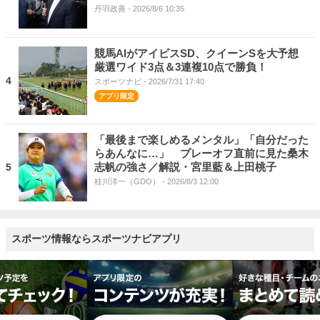
丹羽政善
- 2026/8/6 10:35
競馬AIがアイビスSD、クイーンSを大予想
厳選ワイド3点＆3連複10点で勝負！
4
スポーツナビ
- 2026/7/31 17:40
「最後まで楽しめるメンタル」「自分だった
らあんなに…」 プレーオフ直前に見た桑木
志帆の強さ／解説・宮里藍＆上田桃子
5
桂川洋一（GDO）
- 2026/8/3 12:00
スポーツ情報ならスポーツナビアプリ