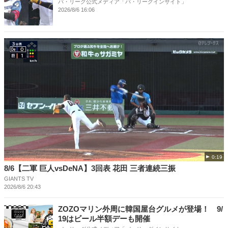
パ・リーグ公式メディア「パ・リーグインサイト」
2026/8/6 16:06
0:19
8/6【二軍 巨人vsDeNA】3回表 花田 三者連続三振
GIANTS TV
2026/8/6 20:43
ZOZOマリン外周に韓国屋台グルメが登場！ 9/
19はビール半額デーも開催