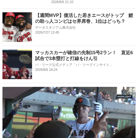
2026/8/6 21:10
【週間MVP】復活した若きエースがトップ 鯉
の助っ人コンビはセ界席巻、1位はどっち？
データスタジアム株式会社
2026/7/27 13:45
マッカスカーが確信の先制15号2ラン！ 直近6
試合で3本塁打と打線をけん引
パ・リーグ公式メディア「パ・リーグインサイト」
2026/8/6 18:24