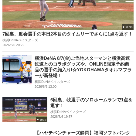
0:30
7回裏、度会選手の本日2本目のタイムリーでさらに1点を返す！
横浜DeNAベイスターズ
2026/8/6 20:22
横浜DeNA 8/7(金)ご当地スターマンと横浜高速
鉄道とのコラボグッズや、ONLINE限定予約商
品の選手の顔入りI☆YOKOHAMAタオルマフラ
ーが新登場！
横浜DeNAベイスターズ
2026/8/6 13:00
6回裏、牧選手のソロホームランで1点を
返す！
横浜DeNAベイスターズ
2026/8/6 19:57
0:33
【ハヤテベンチャーズ静岡】福岡ソフトバンク