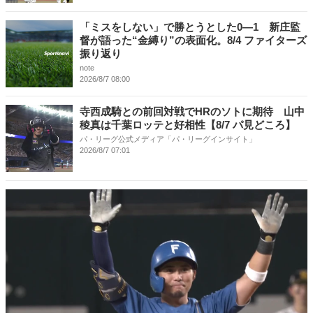
「ミスをしない」で勝とうとした0―1 新庄監
督が語った“金縛り”の表面化。8/4 ファイターズ
振り返り
note
2026/8/7 08:00
寺西成騎との前回対戦でHRのソトに期待 山中
稜真は千葉ロッテと好相性【8/7 パ見どころ】
パ・リーグ公式メディア「パ・リーグインサイト」
2026/8/7 07:01