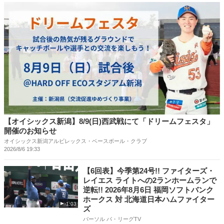
【オイシックス新潟】8/9(日)西武戦にて「ドリームフェスタ」
開催のお知らせ
オイシックス新潟アルビレックス・ベースボール・クラブ
2026/8/6 19:33
【6回表】今季第24号!! ファイターズ・
レイエス ライトへの2ランホームランで
逆転!! 2026年8月6日 福岡ソフトバンク
ホークス 対 北海道日本ハムファイター
1:03
ズ
パーソル パ・リーグTV