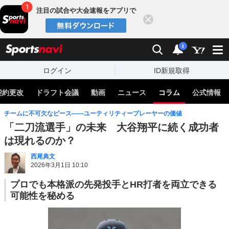
注目の試合や大会速報をアプリで
閉じる
sports
検索
通知
i
ログイン
ID新規取得
契約更改
ドラフト会議
動画
ニュース
コラム
公式情報
チームに不可欠なピース――ユーティリティープレーヤーの価値
「二刀流選手」の未来 大谷翔平に続く成功者
は現れるのか？
西尾典文
2026年3月1日 10:10
プロでも本格派の先発投手とHR打者を両立できる
可能性を秘める