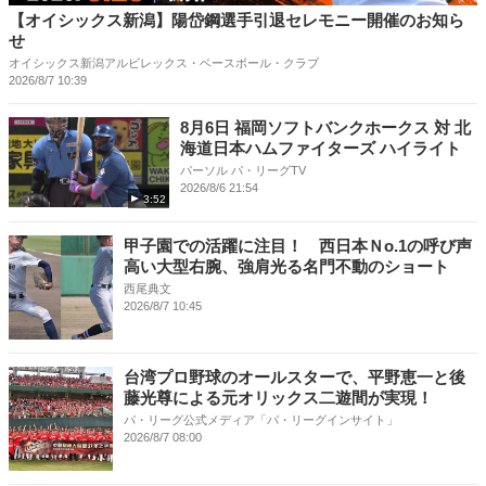
【オイシックス新潟】陽岱鋼選手引退セレモニー開催のお知ら
せ
オイシックス新潟アルビレックス・ベースボール・クラブ
2026/8/7 10:39
8月6日 福岡ソフトバンクホークス 対 北
海道日本ハムファイターズ ハイライト
パーソル パ・リーグTV
2026/8/6 21:54
3:52
甲子園での活躍に注目！ 西日本Ｎo.1の呼び声
高い大型右腕、強肩光る名門不動のショート
西尾典文
2026/8/7 10:45
台湾プロ野球のオールスターで、平野恵一と後
藤光尊による元オリックス二遊間が実現！
パ・リーグ公式メディア「パ・リーグインサイト」
2026/8/7 08:00