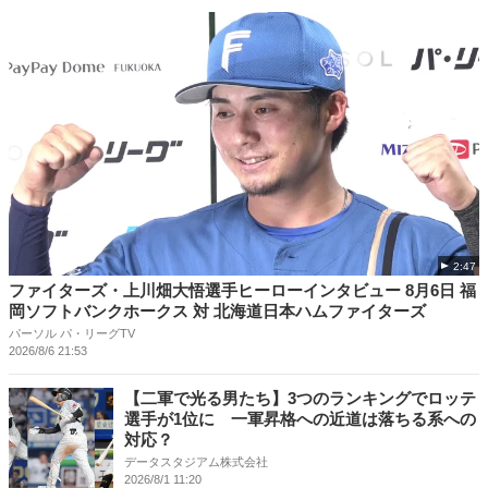
2:47
ファイターズ・上川畑大悟選手ヒーローインタビュー 8月6日 福
岡ソフトバンクホークス 対 北海道日本ハムファイターズ
パーソル パ・リーグTV
2026/8/6 21:53
【二軍で光る男たち】3つのランキングでロッテ
選手が1位に 一軍昇格への近道は落ちる系への
対応？
データスタジアム株式会社
2026/8/1 11:20