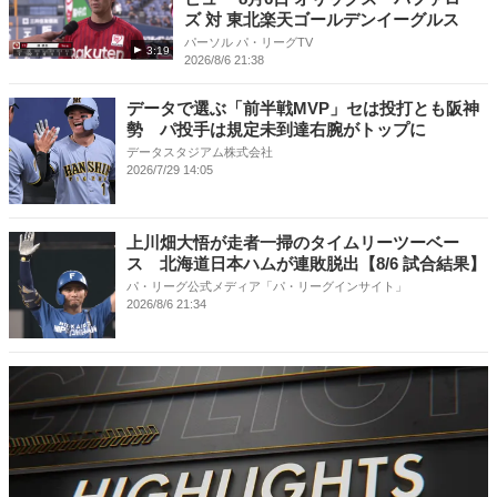
ズ 対 東北楽天ゴールデンイーグルス
パーソル パ・リーグTV
3:19
2026/8/6 21:38
データで選ぶ「前半戦MVP」セは投打とも阪神
勢 パ投手は規定未到達右腕がトップに
データスタジアム株式会社
2026/7/29 14:05
上川畑大悟が走者一掃のタイムリーツーベー
ス 北海道日本ハムが連敗脱出【8/6 試合結果】
パ・リーグ公式メディア「パ・リーグインサイト」
2026/8/6 21:34