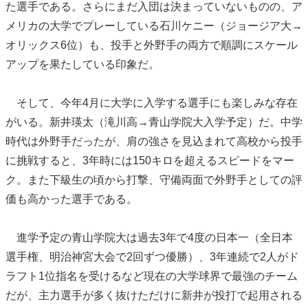
た選手である。さらにまだ入団は決まっていないものの、ア
メリカの大学でプレーしている石川ケニー（ジョージア大→
オリックス6位）も、投手と外野手の両方で順調にスケール
アップを果たしている印象だ。
そして、今年4月に大学に入学する選手にも楽しみな存在
がいる。新井瑛太（滝川高→青山学院大入学予定）だ。中学
時代は外野手だったが、肩の強さを見込まれて高校から投手
に挑戦すると、3年時には150キロを超えるスピードをマー
ク。また下級生の頃から打撃、守備両面で外野手としての評
価も高かった選手である。
進学予定の青山学院大は過去3年で4度の日本一（全日本
選手権、明治神宮大会で2回ずつ優勝）、3年連続で2人がド
ラフト1位指名を受けるなど現在の大学球界で最強のチーム
だが、主力選手が多く抜けただけに新井が投打で起用される