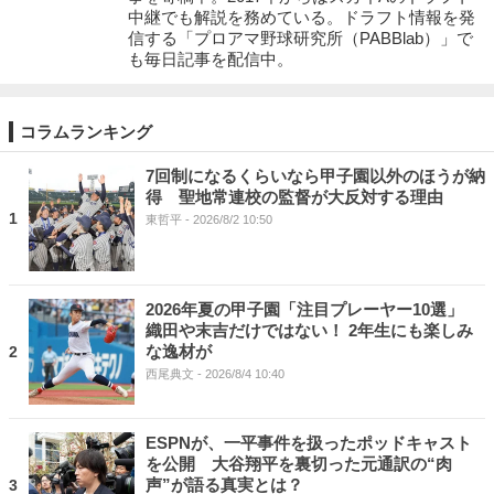
中継でも解説を務めている。ドラフト情報を発
信する「プロアマ野球研究所（PABBlab）」で
も毎日記事を配信中。
コラムランキング
7回制になるくらいなら甲子園以外のほうが納
得 聖地常連校の監督が大反対する理由
1
東哲平
- 2026/8/2 10:50
2026年夏の甲子園「注目プレーヤー10選」
織田や末吉だけではない！ 2年生にも楽しみ
な逸材が
2
西尾典文
- 2026/8/4 10:40
ESPNが、一平事件を扱ったポッドキャスト
を公開 大谷翔平を裏切った元通訳の“肉
声”が語る真実とは？
3