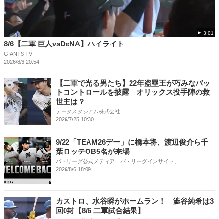
3:01
8/6【二軍 巨人vsDeNA】ハイライト
GIANTS TV
2026/8/6 20:54
【二軍で光る男たち】22年盗塁王が巧みなバッ
トコントロールを披露 オリックス投手陣の救
世主は？
データスタジアム株式会社
2026/7/25 10:30
9/22「TEAM26デー」に橋本将、渡辺俊介ら千
葉ロッテOB5名が来場
パ・リーグ公式メディア「パ・リーグインサイト」
2026/8/6 18:09
カストロ、水谷瞬がホームラン！ 澁谷純希は3
回0封【8/6 二軍試合結果】