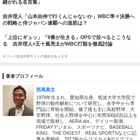
継がれる名言集」
吉井理人「山本由伸で行くんじゃないか」WBC準々決勝へ
の戦略と侍ジャパン連覇への道筋は？
「上位にギュッ」「9番が生きる」OPSで並べるとこうな
る 吉井理人×五十嵐亮太がWBC打順を徹底討論
※リンク先は外部サイトの場合があります
著者プロフィール
西尾典文
1979年生まれ。愛知県出身。筑波大学大学院で
野球の動作解析について研究し、在学中から専
門誌に寄稿を開始。修了後も主に高校野球、大
学野球、社会人野球を中心に年間300試合以上を
現場で取材し、AERA dot.、デイリー新潮、
FRIDAYデジタル、スポーツナビ、BASEBALL
KING、THE DIGEST、REAL SPORTSなどに記
事を寄稿中。2017年からはスカイAのドラフト