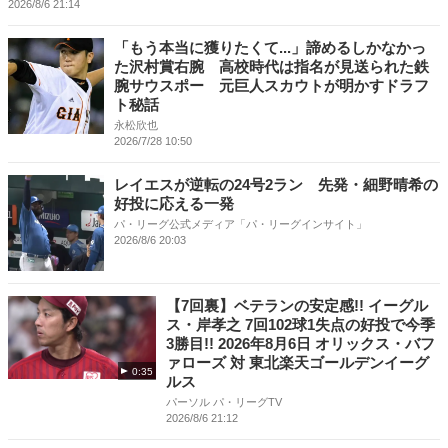
2026/8/6 21:14
「もう本当に獲りたくて...」諦めるしかなかっ
た沢村賞右腕 高校時代は指名が見送られた鉄
腕サウスポー 元巨人スカウトが明かすドラフ
ト秘話
永松欣也
2026/7/28 10:50
レイエスが逆転の24号2ラン 先発・細野晴希の
好投に応える一発
パ・リーグ公式メディア「パ・リーグインサイト」
2026/8/6 20:03
【7回裏】ベテランの安定感!! イーグル
ス・岸孝之 7回102球1失点の好投で今季
3勝目!! 2026年8月6日 オリックス・バフ
ァローズ 対 東北楽天ゴールデンイーグ
0:35
ルス
パーソル パ・リーグTV
2026/8/6 21:12