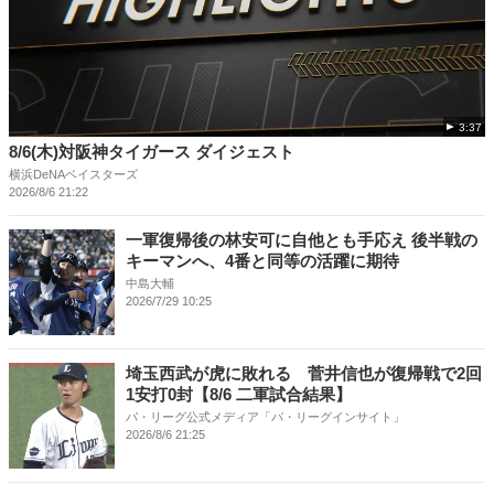
3:37
8/6(木)対阪神タイガース ダイジェスト
横浜DeNAベイスターズ
2026/8/6 21:22
一軍復帰後の林安可に自他とも手応え 後半戦の
キーマンへ、4番と同等の活躍に期待
中島大輔
2026/7/29 10:25
埼玉西武が虎に敗れる 菅井信也が復帰戦で2回
1安打0封【8/6 二軍試合結果】
パ・リーグ公式メディア「パ・リーグインサイト」
2026/8/6 21:25