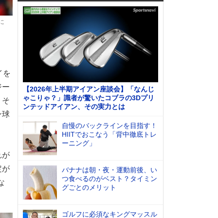
に
イを
ジー
【2026年上半期アイアン座談会】「なんじ
ゃこりゃ？」識者が驚いたコブラの3Dプリ
、そ
ンテッドアイアン、その実力とは
ン球
自慢のバックラインを目指す！
HIITでおこなう「背中徹底トレ
ーニング」
れが
定が
バナナは朝・夜・運動前後、い
つ食べるのがベスト？タイミン
な
グごとのメリット
ゴルフに必須なキングマッスル