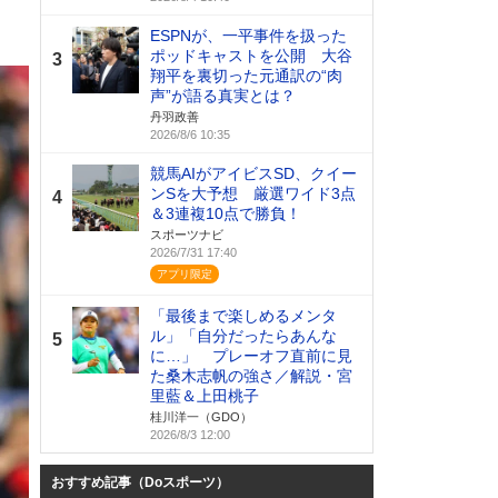
ESPNが、一平事件を扱った
ポッドキャストを公開 大谷
3
翔平を裏切った元通訳の“肉
声”が語る真実とは？
丹羽政善
2026/8/6 10:35
競馬AIがアイビスSD、クイー
ンSを大予想 厳選ワイド3点
4
＆3連複10点で勝負！
スポーツナビ
2026/7/31 17:40
「最後まで楽しめるメンタ
ル」「自分だったらあんな
5
に…」 プレーオフ直前に見
た桑木志帆の強さ／解説・宮
里藍＆上田桃子
桂川洋一（GDO）
2026/8/3 12:00
おすすめ記事（Doスポーツ）