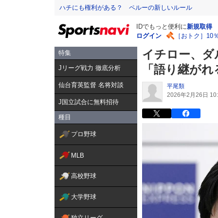
ハチにも権利がある？ ペルーの新しいルール
IDでもっと便利に
新規取得
ログイン
［おトク］10
イチロー、ダ
特集
「語り継がれ
Jリーグ戦力 徹底分析
仙台育英監督 名将対談
平尾類
2026年2月26日 10:
J国立試合に無料招待
種目
プロ野球
MLB
高校野球
大学野球
独立リーグ