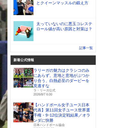
とクイーンマッスルの鍛え方
太っていないのに悪玉コレステ
ロール値が高い原因と対策は？
記事一覧
新着公式情報
ラリーガの魅力はクラシコのみ
にあらず。意地と意地がぶつか
り合う、白熱必至のダービーを
見逃すな
ラ・リーガ公式
2026/8/7 6:00
【ハンドボール女子ユース日本
代表】第11回女子ユース世界選
手権・9ｰ12位決定戦結果／オラ
ンダに快勝
日本ハンドボール協会