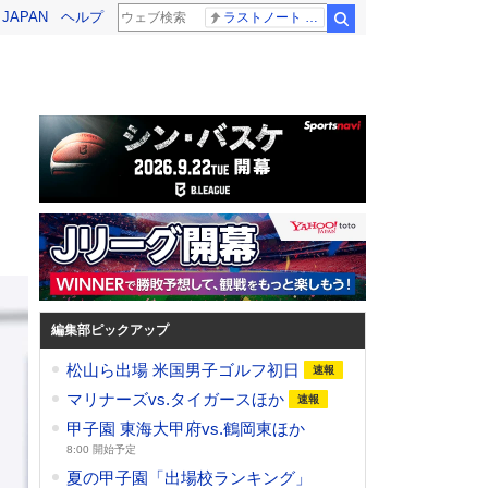
! JAPAN
ヘルプ
ラストノート 内田有紀
検索
編集部ピックアップ
松山ら出場 米国男子ゴルフ初日
マリナーズvs.タイガースほか
甲子園 東海大甲府vs.鶴岡東ほか
8:00 開始予定
夏の甲子園「出場校ランキング」