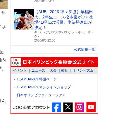
2026/8/6 23:00
【AUBL 2026 準々決勝】早稲田
の勢
大、2年生エース松本秦がフル出
場41得点の活躍。準決勝進出が
イチ
決定！
AUBL（アジア大学バスケットボールリー
グ）
2026/8/6 22:03
公式情報一覧
葉
国内
た
イベント
ニュース
大会
教育
オリンピズム
TEAM JAPAN 特設ページ
TEAM JAPAN オンラインショップ
日本オリンピックミュージアム
臨ん