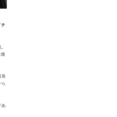
イチ
し
は復
延長
から
。
があ