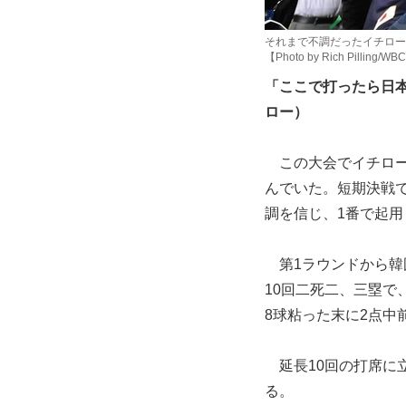
それまで不調だったイチロー
【Photo by Rich Pilling/WBC
「ここで打ったら日
ロー）
この大会でイチローは
んでいた。短期決戦
調を信じ、1番で起用
第1ラウンドから韓
10回二死二、三塁
8球粘った末に2点
延長10回の打席に
る。