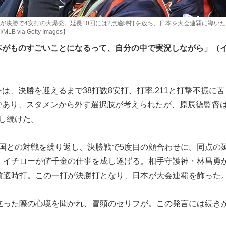
が決勝で4安打の大爆発。延長10回には2点適時打を放ち、日本を大会連覇に導いた
I/MLB via Getty Images】
本がものすごいことになるって、自分の中で実況しながら」（
、決勝を迎えるまで38打数8安打、打率.211と打撃不振に苦
であり、スタメンから外す選択肢が考えられたが、原辰徳監督
し続けた。
国との対戦を繰り返し、決勝戦で5度目の顔合わせに。同点の
で、イチローが値千金の仕事を成し遂げる。相手守護神・林昌勇
中前適時打。この一打が決勝打となり、日本が大会連覇を飾った
立った際の心境を聞かれ、冒頭のセリフが。この発言には続き