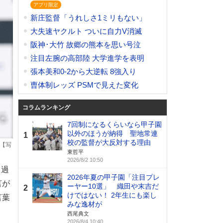
新庄監督「うれしさ1ミリもない」
大失速ヤクルト ついに自力V消滅
阪神･大竹 故郷の熊本を思い号泣
注目左腕の高部陸 大学進学を表明
張本美和0-2から大逆転 8強入り
曺体制レッズ PSMで見えた変化
コラムランキング
7回制になるくらいなら甲子園
以外のほうが納得 聖地常連
1
校の監督が大反対する理由
【写
東哲平
2026/8/2 10:50
。過
2026年夏の甲子園「注目プレ
言が
ーヤー10選」 織田や末吉だ
2
けではない！ 2年生にも楽し
言葉
みな逸材が
西尾典文
2026/8/4 10:40