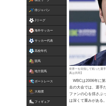
侍ジャパン
Jリーグ
海外サッカー
サッカー代表
高校年代
競馬
世界一を目指して戦った選手
地方競馬
真は共同】
WBCは2006年に
ボートレース
去の大会では、選手
大相撲
ファンの心を揺さぶ
は深くて重みがある
フィギュア