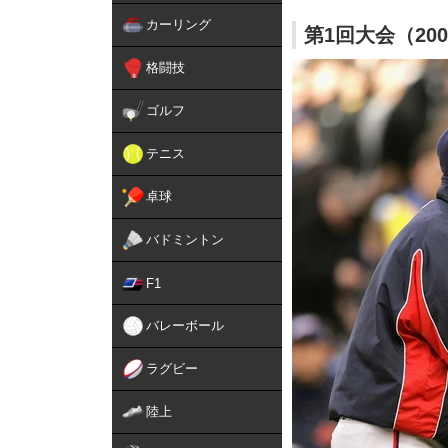
カーリング
第1回大会（20
格闘技
ゴルフ
テニス
卓球
バドミントン
F1
バレーボール
ラグビー
陸上