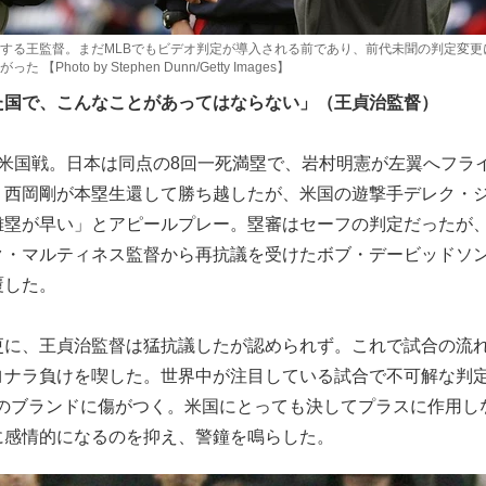
する王監督。まだMLBでもビデオ判定が導入される前であり、前代未聞の判定変更
hoto by Stephen Dunn/Getty Images】
た国で、こんなことがあってはならない」（王貞治監督）
米国戦。日本は同点の8回一死満塁で、岩村明憲が左翼へフラ
・西岡剛が本塁生還して勝ち越したが、米国の遊撃手デレク・
離塁が早い」とアピールプレー。塁審はセーフの判定だったが
ク・マルティネス監督から再抗議を受けたボブ・デービッドソ
覆した。
に、王貞治監督は猛抗議したが認められず。これで試合の流
ヨナラ負けを喫した。世界中が注目している試合で不可解な判
Cのブランドに傷がつく。米国にとっても決してプラスに作用し
に感情的になるのを抑え、警鐘を鳴らした。