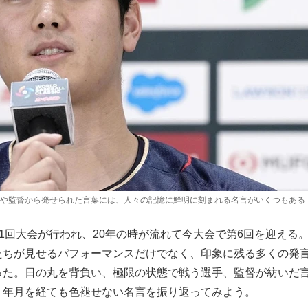
や監督から発せられた言葉には、人々の記憶に鮮明に刻まれる名言がいくつもある 
第1回大会が行われ、20年の時が流れて今大会で第6回を迎える
たちが見せるパフォーマンスだけでなく、印象に残る多くの発
った。日の丸を背負い、極限の状態で戦う選手、監督が紡いだ
。年月を経ても色褪せない名言を振り返ってみよう。