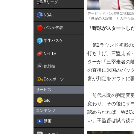
Bリーグ
デービッドソン球審に猛抗議
NBA
「世紀の大誤審」との声も挙がった 【P
バスケ代表
「野球がスタートし
学生バスケ
第2ラウンド初戦の
打ち上げ、三塁走者
NFL
ターが「三塁走者の
他競技
の直後に米国のバッ
審が判定をアウトに
Doスポーツ
サービス
前代未聞の判定変更
toto
変わり、その後にサ
コンテンツ
認められれば、WB
い。王監督は試合後
動画
ニュース