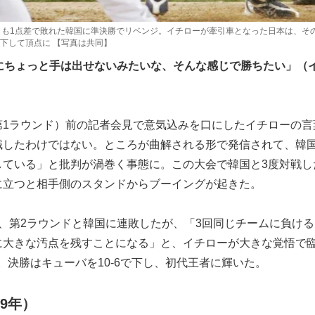
とも1点差で敗れた韓国に準決勝でリベンジ。イチローが牽引車となった日本は、そ
下して頂点に 【写真は共同】
本にちょっと手は出せないみたいな、そんな感じで勝ちたい」（
1ラウンド）前の記者会見で意気込みを口にしたイチローの言
識したわけではない。ところが曲解される形で発信されて、韓
している」と批判が渦巻く事態に。この大会で韓国と3度対戦し
に立つと相手側のスタンドからブーイングが起きた。
、第2ラウンドと韓国に連敗したが、「3回同じチームに負ける
に大きな汚点を残すことになる」と、イチローが大きな覚悟で
勝。決勝はキューバを10-6で下し、初代王者に輝いた。
09年）