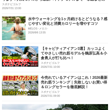
スポナビゴルフ
2026/7/31 13:00
水中ウォーキングを1ヶ月続けるとどうなる？感
じやすい変化と消費カロリーを増やすコツ
MELOS -メロス-
2026/8/6 13:55
【キャビティアイアン3選】カッコよく
てやさしい売れ筋モデルを鶴原弘高＆小
倉勇人が打ち比べ！
スポナビゴルフ
16:17
2026/7/31 10:00
今売れているアイアンはこれ！2026最新
売れ筋ランキング｜失敗しないお買い得
＆ロングセラーを徹底解説！
スポナビゴルフ
17:11
2026/7/31 09:00