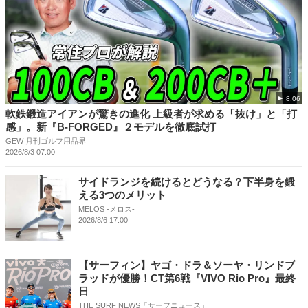
8:06
軟鉄鍛造アイアンが驚きの進化 上級者が求める「抜け」と「打
感」。新『B-FORGED』２モデルを徹底試打
GEW 月刊ゴルフ用品界
2026/8/3 07:00
サイドランジを続けるとどうなる？下半身を鍛
える3つのメリット
MELOS -メロス-
2026/8/6 17:00
【サーフィン】ヤゴ・ドラ＆ソーヤ・リンドブ
ラッドが優勝！CT第6戦『VIVO Rio Pro』最終
日
THE SURF NEWS「サーフニュース」