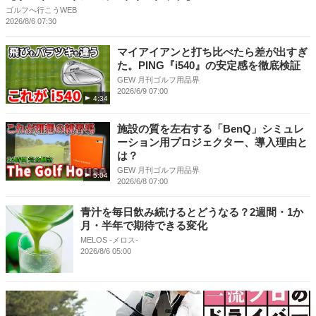
ゴルフへ行こうWEB
2026/8/6 07:30
マイアイアンと打ち比べたら差が出すぎ
た。PING『i540』の安定感を徹底検証
GEW 月刊ゴルフ用品界
2026/6/9 07:00
4:34
施設の質を左右する「BenQ」シミュレ
ーション用プロジェクター、導入理由と
は？
GEW 月刊ゴルフ用品界
5:04
2026/6/8 07:00
青汁を毎日飲み続けるとどうなる？2週間・1か
月・半年で期待できる変化
MELOS -メロス-
2026/8/6 05:00