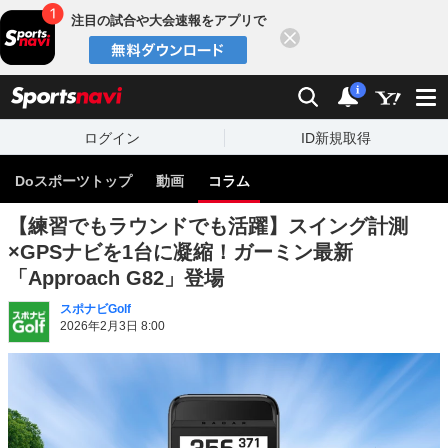
注目の試合や大会速報をアプリで
閉じる
sports
検索
通知
i
ログイン
ID新規取得
Doスポーツトップ
動画
コラム
【練習でもラウンドでも活躍】スイング計測
×GPSナビを1台に凝縮！ガーミン最新
「Approach G82」登場
スポナビGolf
2026年2月3日 8:00