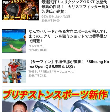
最速試打！スリクソン ZXi RKT は歴代
最高の性能！ カリスマフィッター鹿又
芳典氏が絶賛！
GEW 月刊ゴルフ用品界
12:35
2026/8/5 10:00
なんでハザードがある方向にボールが飛んでし
まうの…グリーンを狙うショットでは番手選び
で回避！
ゴルフサプリ
2026/8/6 18:40
【サーフィン】中塩佳那が優勝！『Siheung Ko
rea Open QS 6,000 & LQS』
THE SURF NEWS「サーフニュース」
2026/7/6 03:21