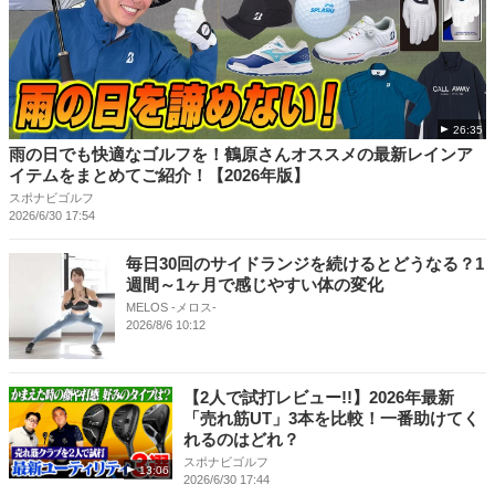
26:35
雨の日でも快適なゴルフを！鶴原さんオススメの最新レインア
イテムをまとめてご紹介！【2026年版】
スポナビゴルフ
2026/6/30 17:54
毎日30回のサイドランジを続けるとどうなる？1
週間～1ヶ月で感じやすい体の変化
MELOS -メロス-
2026/8/6 10:12
【2人で試打レビュー!!】2026年最新
「売れ筋UT」3本を比較！一番助けてく
れるのはどれ？
スポナビゴルフ
13:06
2026/6/30 17:44