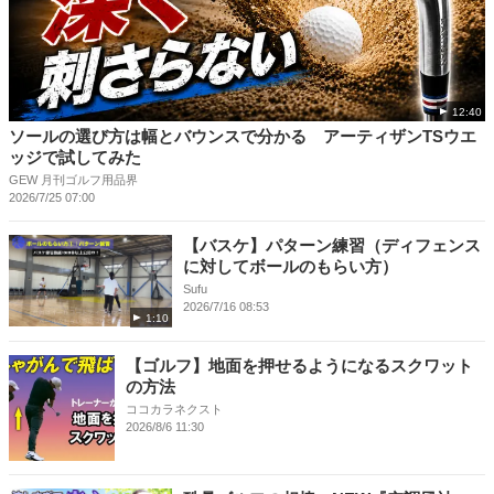
12:40
ソールの選び方は幅とバウンスで分かる アーティザンTSウエ
ッジで試してみた
GEW 月刊ゴルフ用品界
2026/7/25 07:00
【バスケ】パターン練習（ディフェンス
に対してボールのもらい方）
Sufu
2026/7/16 08:53
1:10
【ゴルフ】地面を押せるようになるスクワット
の方法
ココカラネクスト
2026/8/6 11:30