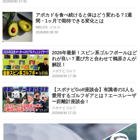
2026/6/30 17:41
アボカドを食べ続けると体はどう変わる？1週
間・1ヶ月で期待できる変化とは
MELOS -メロス-
2026/8/6 08:30
2026年最新！スピン系ゴルフボールはど
れが良い？選び方と合わせて鶴原さんが
解説！
スポナビゴルフ
12:33
2026/6/30 17:38
【スポナビGolf座談会】有識者の3人も
愛用するゴルフギアとは？エースレーザ
ー距離計座談会！
スポナビゴルフ
15:27
2026/6/30 17:32