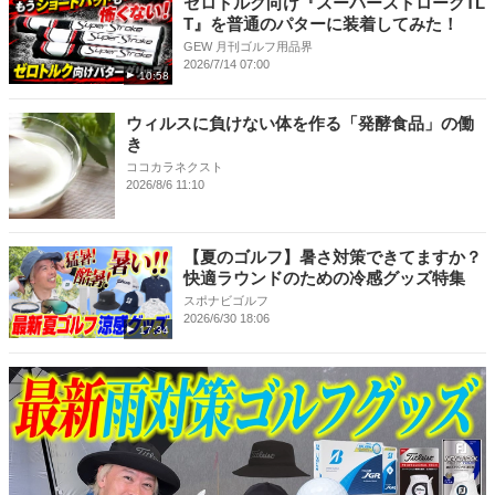
ゼロトルク向け『スーパーストロークTL
T』を普通のパターに装着してみた！
GEW 月刊ゴルフ用品界
2026/7/14 07:00
10:58
ウィルスに負けない体を作る「発酵食品」の働
き
ココカラネクスト
2026/8/6 11:10
【夏のゴルフ】暑さ対策できてますか？
快適ラウンドのための冷感グッズ特集
スポナビゴルフ
2026/6/30 18:06
17:34