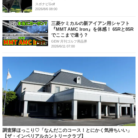
スポナビGolf
2026/8/6 08:00
三菱ケミカルの新アイアン用シャフト
『MMT AMC Iron』を体感！ 65Rと85R
でここまで違う？
GEW 月刊ゴルフ用品界
2:42
2026/6/11 07:00
調査隊ほっこり♡「なんだこのコース！とにかく気持ちいい」
【ザ・インペリアルカントリークラブ】