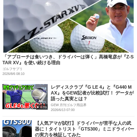
「アプローチは食いつき、ドライバーは弾く」髙橋竜彦が『Z-S
TAR XV』を使い続ける理由
ゴルフサプリ
2026/8/6 08:10
レディスクラブ『G LE 4』と『G440 M
AX』をGEW記者が比較試打！ データが
語った真実とは？
GEW 月刊ゴルフ用品界
6:09
2026/6/13 07:00
【人気アマが試打】ドライバーが苦手な人の武
器に！タイトリスト「GTS300」ミニドライバー
の実力を検証してみた