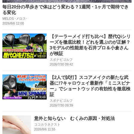
毎日20分の早歩きで体はどう変わる？1週間・1ヶ月で期待でき
る変化
MELOS -メロス-
2026/8/6 12:00
【テーラーメイド打ち比べ】歴代Qiシリ
ーズを徹底比較！どれを選ぶのが正解？
3モデルの性能差を石井プロ＆小倉さん
が検証
15:13
スポナビゴルフ
2026/7/30 09:42
【2人で試打】スコアメイクの新たな武
器に!?キャロウェイ最新作「ミニスピナ
ー」でショートウッドの有効性を徹底検
証
9:46
スポナビゴルフ
2026/7/30 09:39
意外と知らない むくみの原因・対処法
ココカラネクスト
2026/8/6 11:55