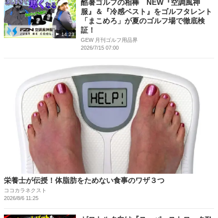
酷暑ゴルフの相棒 NEW『空調風神
服』＆『冷感ベスト』をゴルフタレント
「まこめろ」が夏のゴルフ場で徹底検
証！
14:23
GEW 月刊ゴルフ用品界
2026/7/15 07:00
栄養士が伝授！体脂肪をためない食事のワザ３つ
ココカラネクスト
2026/8/6 11:25