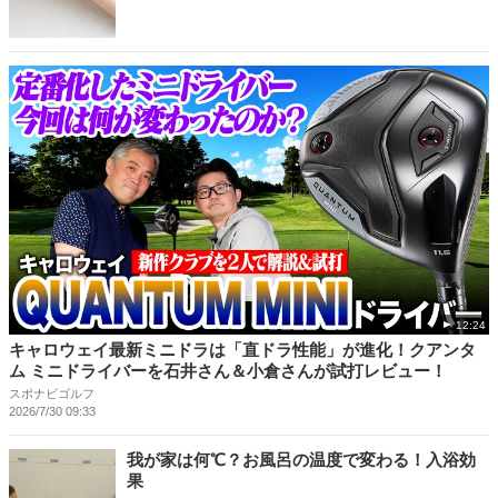
12:24
キャロウェイ最新ミニドラは「直ドラ性能」が進化！クアンタ
ム ミニドライバーを石井さん＆小倉さんが試打レビュー！
スポナビゴルフ
2026/7/30 09:33
我が家は何℃？お風呂の温度で変わる！入浴効
果