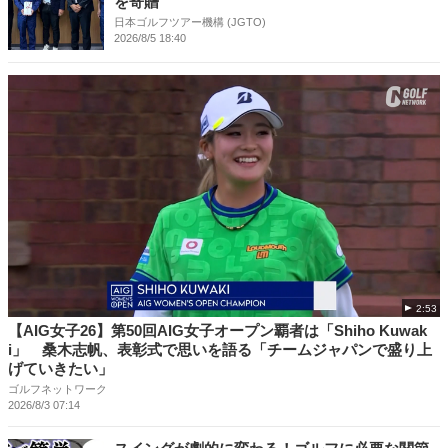
を寄贈
日本ゴルフツアー機構 (JGTO)
2026/8/5 18:40
2:53
【AIG女子26】第50回AIG女子オープン覇者は「Shiho Kuwak
i」 桑木志帆、表彰式で思いを語る「チームジャパンで盛り上
げていきたい」
ゴルフネットワーク
2026/8/3 07:14