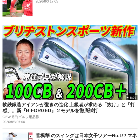
2026/8/3 17:05
8:06
軟鉄鍛造アイアンが驚きの進化 上級者が求める「抜け」と「打
感」。新『B-FORGED』２モデルを徹底試打
GEW 月刊ゴルフ用品界
2026/8/3 07:00
菅楓華 のスイングは日本女子ツアーNo.1!? マネ