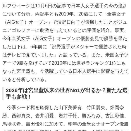
ルフウィークは11月6日の記事で日本人女子選手の今の強さ
について分析。両記事とも2019年、20歳にして「全英女子
（AIG女子）オープン」で渋野日向子が優勝したことがジュ
ニアゴルファーに刺激を与えているとの評価を紹介。事実、
今年全英女子（AIG女子）オープンの優勝会見で優勝を果た
した山下は、6年前に「渋野選手がメジャーで優勝された時
はテレビで見ていました」と語っている。また、米国女子ツ
アーで9勝を挙げていて2010年には世界ランキング1位にも
なった宮里藍も、今活躍している日本人選手に影響を与えて
いると分析している。
2026年は宮里藍以来の世界No1が出るか？新たな選
手も参戦！
今季シード権を確保した山下美夢有、竹田麗央、畑岡奈
紗、西郷真央、岩井明愛、岩井千怜、勝みなみ、古江彩佳、
馬場咲希、吉田優利に加えて、昨年の全米女子オープン優勝