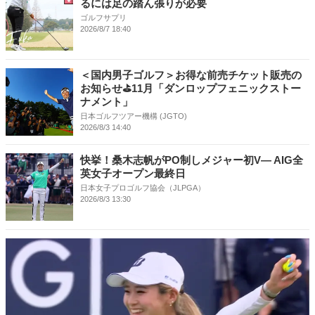
るには足の踏ん張りが必要
ゴルフサプリ
2026/8/7 18:40
＜国内男子ゴルフ＞お得な前売チケット販売の
お知らせ⛳11月「ダンロップフェニックストー
ナメント」
日本ゴルフツアー機構 (JGTO)
2026/8/3 14:40
快挙！桑木志帆がPO制しメジャー初V― AIG全
英女子オープン最終日
日本女子プロゴルフ協会（JLPGA）
2026/8/3 13:30