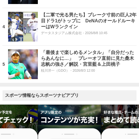
【二軍で光る男たち】ブレーク寸前の巨人2年
目ドラ1がトップに DeNAのオールドルーキ
ーはWランクイン
4
データスタジアム株式会社
- 2026/8/8 10:45
「最後まで楽しめるメンタル」「自分だった
らあんなに…」 プレーオフ直前に見た桑木
志帆の強さ／解説・宮里藍＆上田桃子
5
桂川洋一（GDO）
- 2026/8/3 12:00
スポーツ情報ならスポーツナビアプリ