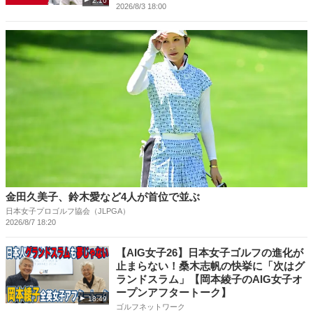
2:10
2026/8/3 18:00
金田久美子、鈴木愛など4人が首位で並ぶ
日本女子プロゴルフ協会（JLPGA）
2026/8/7 18:20
【AIG女子26】日本女子ゴルフの進化が
止まらない！桑木志帆の快挙に「次はグ
ランドスラム」【岡本綾子のAIG女子オ
ープンアフタートーク】
18:49
ゴルフネットワーク