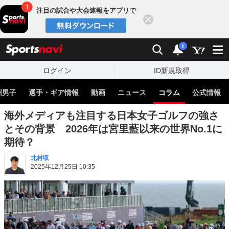
注目の試合や大会速報をアプリで
閉じる
sports
検索
通知
i
ログイン
ID新規取得
州男子
選手・ギア情報
動画
ニュース
コラム
公式情報
海外メディアも注目する日本女子ゴルフの強さ
とその背景 2026年は宮里藍以来の世界No.1に
期待？
北村収
2025年12月25日 10:35