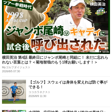
13:34
横田英治 第4話 最終日にジャンボ尾崎と同組に！ 未だに忘れら
れない言葉とは？＜菊地智哉のもう1球お願いします！＞
Myゴルフダイジェスト
2026/8/5 07:30
【ゴルフ】スウェイは身体を変えれば防ぐ事が
できる！
ココカラネクスト
2026/8/9 11:30