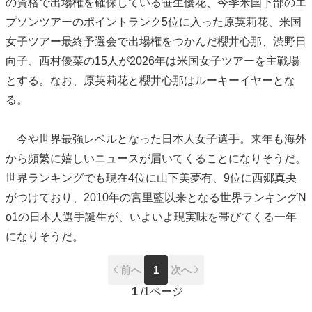
の資格で出場権を確保している笹生優花、今季米国下部のエ
プソンツアーのポイントランク5位に入った原英莉花、米国
女子ツアー最終予選会で出場権をつかんだ櫻井心那、渋野日
向子、西村優菜の15人が2026年は米国女子ツアーを主戦場
とする。なお、原英莉花と櫻井心那はルーキーイヤーとな
る。
今や世界最強レベルとなった日本人女子選手。来年も海外
から頻繁に嬉しいニュースが届いてくることになりそうだ。
世界ランキングでも現在4位に山下美夢有、9位に西郷真央
がつけており、2010年の宮里藍以来となる世界ランキングN
o1の日本人選手誕生が、いよいよ現実味を帯びてくる一年
になりそうだ。
前へ
1
次へ
1
/
1ページ