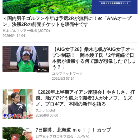
＜国内男子ゴルフ＞今年は予選2Rが無料に！🛫「ANAオープ
ン」決勝2Rの前売チケットを販売中です
日本ゴルフツアー機構 (JGTO)
2026/8/4 14:04
【AIG女子26】桑木志帆がAIG女子オー
プン制覇！ 岡本綾子氏「2年連続で日
本勢が優勝する何て誰が想像したでしょ
う？」
2:47
ゴルフネットワーク
2026/8/3 07:14
【2026年上半期アイアン座談会】やさしさ、打
感、飛びでどう選ぶ？識者3人がオノフ、ミズ
ノ、プロギア、本間の新作を語る
スポナビGolf
2026/8/8 08:00
7日開幕、北海道 ｍｅｉｊｉ カップ
日本女子プロゴルフ協会（JLPGA）