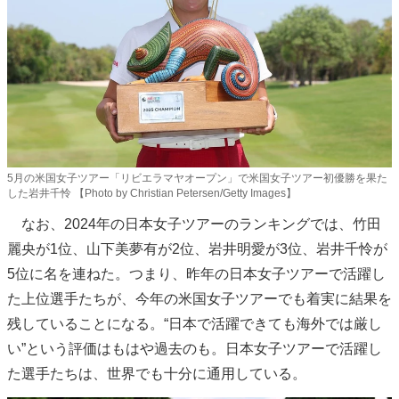
5月の米国女子ツアー「リビエラマヤオープン」で米国女子ツアー初優勝を果た
した岩井千怜 【Photo by Christian Petersen/Getty Images】
なお、2024年の日本女子ツアーのランキングでは、竹田
麗央が1位、山下美夢有が2位、岩井明愛が3位、岩井千怜が
5位に名を連ねた。つまり、昨年の日本女子ツアーで活躍し
た上位選手たちが、今年の米国女子ツアーでも着実に結果を
残していることになる。“日本で活躍できても海外では厳し
い”という評価はもはや過去のも。日本女子ツアーで活躍し
た選手たちは、世界でも十分に通用している。