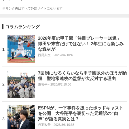
※リンク先はすべて外部サイトになります
コラムランキング
2026年夏の甲子園「注目プレーヤー10選」
織田や末吉だけではない！ 2年生にも楽しみ
な逸材が
1
西尾典文
- 2026/8/4 10:40
7回制になるくらいなら甲子園以外のほうが納
得 聖地常連校の監督が大反対する理由
2
東哲平
- 2026/8/2 10:50
ESPNが、一平事件を扱ったポッドキャスト
を公開 大谷翔平を裏切った元通訳の“肉
声”が語る真実とは？
3
丹羽政善
- 2026/8/6 10:35