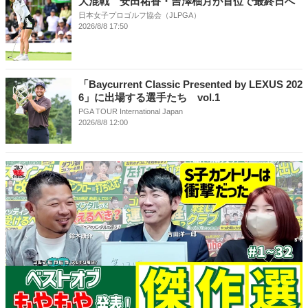
大混戦 安田祐香・吉澤柚月が首位で最終日へ
日本女子プロゴルフ協会（JLPGA）
2026/8/8 17:50
「Baycurrent Classic Presented by LEXUS 202
6」に出場する選手たち vol.1
PGA TOUR International Japan
2026/8/8 12:00