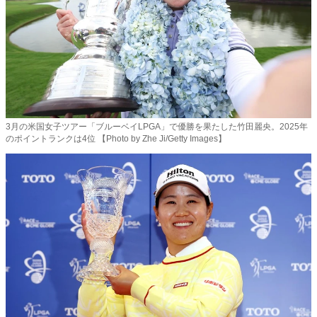
3月の米国女子ツアー「ブルーベイLPGA」で優勝を果たした竹田麗央。2025年
のポイントランクは4位 【Photo by Zhe Ji/Getty Images】