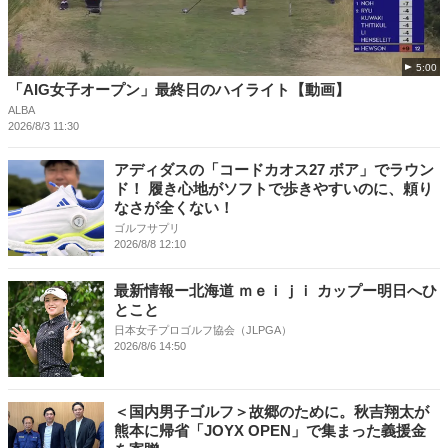
5:00
「AIG女子オープン」最終日のハイライト【動画】
ALBA
2026/8/3 11:30
アディダスの「コードカオス27 ボア」でラウン
ド！ 履き心地がソフトで歩きやすいのに、頼り
なさが全くない！
ゴルフサプリ
2026/8/8 12:10
最新情報ー北海道 ｍｅｉｊｉ カップー明日へひ
とこと
日本女子プロゴルフ協会（JLPGA）
2026/8/6 14:50
＜国内男子ゴルフ＞故郷のために。秋吉翔太が
熊本に帰省「JOYX OPEN」で集まった義援金