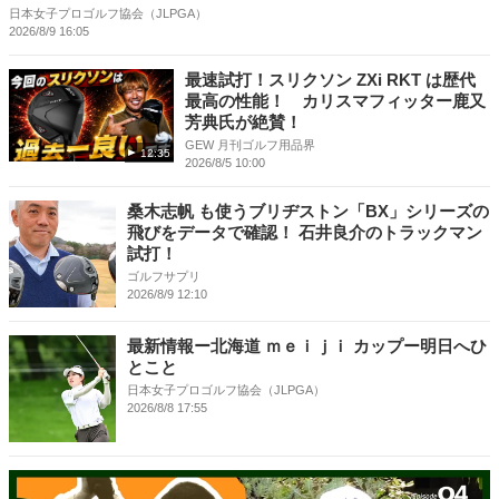
日本女子プロゴルフ協会（JLPGA）
2026/8/9 16:05
最速試打！スリクソン ZXi RKT は歴代
最高の性能！ カリスマフィッター鹿又
芳典氏が絶賛！
GEW 月刊ゴルフ用品界
12:35
2026/8/5 10:00
桑木志帆 も使うブリヂストン「BX」シリーズの
飛びをデータで確認！ 石井良介のトラックマン
試打！
ゴルフサプリ
2026/8/9 12:10
最新情報ー北海道 ｍｅｉｊｉ カップー明日へひ
とこと
日本女子プロゴルフ協会（JLPGA）
2026/8/8 17:55