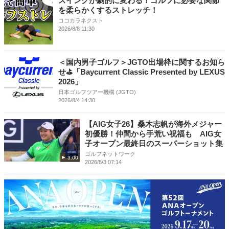
スイングが劇的に変わる！ゴルフに必要な関節
を柔らかくするストレッチ！
ココカラネクスト
2026/8/8 11:30
＜国内男子ゴルフ＞JGTO出場枠に関するお知ら
せ⛳「Baycurrent Classic Presented by LEXUS
2026」
日本ゴルフツアー機構 (JGTO)
2026/8/4 14:30
【AIG女子26】桑木志帆が海外メジャー
初優勝！仲間から手荒い祝福も AIG女
子オープン最終日のスーパーショット集
ゴルフネットワーク
3:00
2026/8/3 07:14