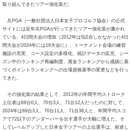
取り組んできたツアー強化策だ。
JLPGA（一般社団法人日本女子プロゴルフ協会）の公式
サイトには近年JLPGAが行ってきたツアー強化策が書かれ
ている。4日間大会の増加（2012年は5試合しかなかった4日
間大会が2024年には18大会に）、トーナメント会場の練習
施設の充実、コース設定の多様化、統計データの拡充、シー
ズン中のランキング再編制度、賞金ランキングから成績に基
づくポイントランキングへの出場資格基準の変更などを行っ
てきた。
その強化策の結果として、2012年の年間平均ストローク
上位者は69台0人、70台3人、71台12人だったのに対して、
2024年は69台3人、70台11人、71台38人と、年間平均スコ
アで72以下のアンダーパーを出す選手が大幅に増えた。そ
してレベルアップした日本女子ツアーの上位選手は、前述し