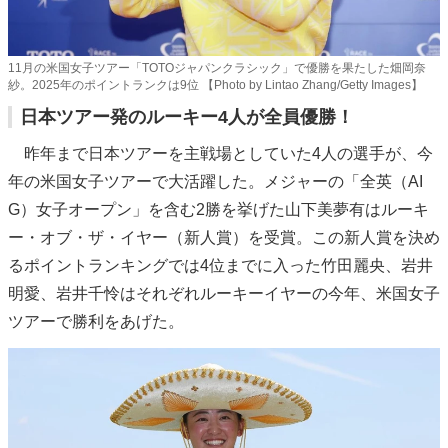
11月の米国女子ツアー「TOTOジャパンクラシック」で優勝を果たした畑岡奈
紗。2025年のポイントランクは9位 【Photo by Lintao Zhang/Getty Images】
日本ツアー発のルーキー4人が全員優勝！
昨年まで日本ツアーを主戦場としていた4人の選手が、今
年の米国女子ツアーで大活躍した。メジャーの「全英（AI
G）女子オープン」を含む2勝を挙げた山下美夢有はルーキ
ー・オブ・ザ・イヤー（新人賞）を受賞。この新人賞を決め
るポイントランキングでは4位までに入った竹田麗央、岩井
明愛、岩井千怜はそれぞれルーキーイヤーの今年、米国女子
ツアーで勝利をあげた。