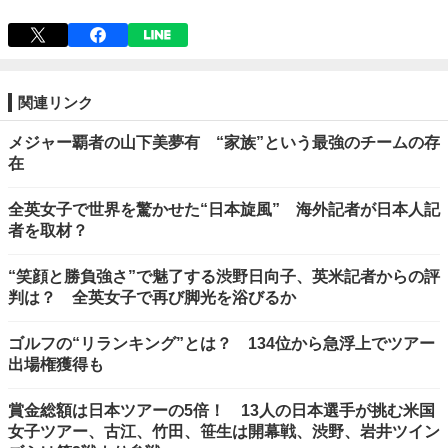
関連リンク
メジャー覇者の山下美夢有 “家族”という最強のチームの存
在
全英女子で世界を驚かせた“日本旋風” 海外記者が日本人記
者を取材？
“笑顔と勝負強さ”で魅了する渋野日向子、英米記者からの評
判は？ 全英女子で再び脚光を浴びるか
ゴルフの“リランキング”とは？ 134位から急浮上でツアー
出場権獲得も
賞金総額は日本ツアーの5倍！ 13人の日本選手が挑む米国
女子ツアー、古江、竹田、笹生は開幕戦、渋野、岩井ツイン