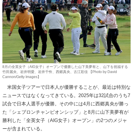
8月の全英女子（AIG女子）オープンで優勝した山下美夢有と、山下を祝福する
竹田麗央、岩井明愛、岩井千怜、西郷真央、古江彩佳 【Photo by David
Cannon/Getty Images】
米国女子ツアーで日本人が優勝することが、最近は特別な
ニュースではなくなってきている。2025年は32試合のうち7
試合で日本人選手が優勝。その中には4月に西郷真央が勝っ
た「シェブロンチャンピオンシップ」と8月に山下美夢有が
勝利した「全英女子（AIG女子）オープン」の2つのメジャ
ーが含まれている。