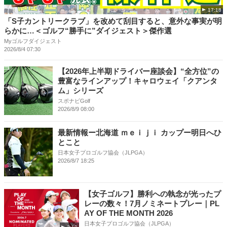
17:18
「S子カントリークラブ」を改めて刮目すると、意外な事実が明
らかに…＜ゴルフ“勝手に”ダイジェスト＞傑作選
Myゴルフダイジェスト
2026/8/4 07:30
【2026年上半期ドライバー座談会】“全方位”の
豊富なラインアップ！キャロウェイ「クアンタ
ム」シリーズ
スポナビGolf
2026/8/9 08:00
最新情報ー北海道 ｍｅｉｊｉ カップー明日へひ
とこと
日本女子プロゴルフ協会（JLPGA）
2026/8/7 18:25
【女子ゴルフ】勝利への執念が光ったプ
レーの数々！7月ノミネートプレー｜PL
AY OF THE MONTH 2026
日本女子プロゴルフ協会（JLPGA）