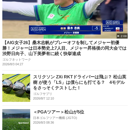
2:08
【AIG女子26】桑木志帆がプレーオフを制してメジャー初優
勝！メジャーは日本勢史上7人目、メジャー昇格後の同大会では
渋野日向子、山下美夢有に続く快挙達成
ゴルフネットワーク
2026/8/3 04:27
スリクソン ZXi RKTドライバーは飛ぶ？ 松山英
樹 が使う「LS」は僕らにも打てる？ 4モデル
をさっそくテストした！
ゴルフサプリ
2026/8/7 12:10
＜PGAツアー＞松山が5位
日本ゴルフツアー機構 (JGTO)
2026/8/3 08:36