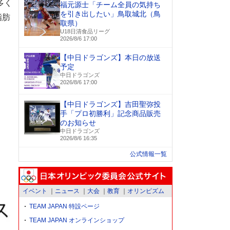
多く
福元源士「チーム全員の気持ち
を引き出したい」鳥取城北（鳥
脂肪
取県）
U18日清食品リーグ
2026/8/6 17:00
【中日ドラゴンズ】本日の放送
予定
中日ドラゴンズ
2026/8/6 17:00
【中日ドラゴンズ】吉田聖弥投
手「プロ初勝利」記念商品販売
のお知らせ
中日ドラゴンズ
2026/8/6 16:35
公式情報一覧
イベント
ニュース
大会
教育
オリンピズム
TEAM JAPAN 特設ページ
TEAM JAPAN オンラインショップ