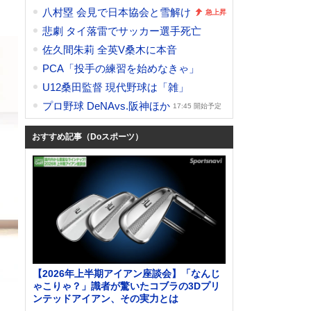
八村塁 会見で日本協会と雪解け
悲劇 タイ落雷でサッカー選手死亡
佐久間朱莉 全英V桑木に本音
PCA「投手の練習を始めなきゃ」
U12桑田監督 現代野球は「雑」
プロ野球 DeNAvs.阪神ほか
17:45 開始予定
おすすめ記事（Doスポーツ）
【2026年上半期アイアン座談会】「なんじ
ゃこりゃ？」識者が驚いたコブラの3Dプリ
ンテッドアイアン、その実力とは