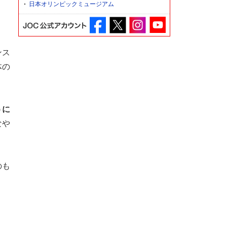
日本オリンピックミュージアム
ンス
体の
うに
なや
のも