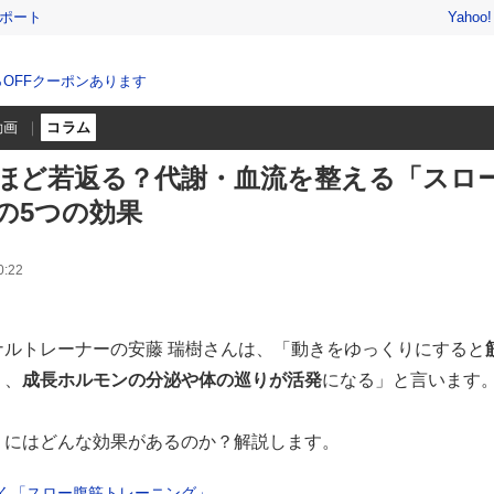
レポート
Yahoo
％OFFクーポンあります
動画
コラム
ほど若返る？代謝・血流を整える「スロ
の5つの効果
:22
ナルトレーナーの安藤 瑞樹さんは、「動きをゆっくりにすると
り、
成長ホルモンの分泌や体の巡りが活発
になる」と言います
」にはどんな効果があるのか？解説します。
く「スロー腹筋トレーニング」