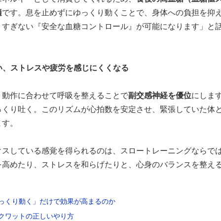
適
です。息を止めずにゆっくり動くことで、身体への負担を抑
りすぎない『安全な血糖コントロール』が可能になります」と
整い、ストレスや疲労を感じにくくなる
、動作に合わせて呼吸を整えることで
副交感神経を優位
にしま
っくり吐く。このリズムが心拍数を安定させ、緊張していた体
ます。
クスしている感覚を得られるのは、スロートレーニングならで
を高めたり、ストレスを和らげたりと、心身のバランスを整え
っくり動く」だけで効果が高まるのか
クワットの正しいやり方