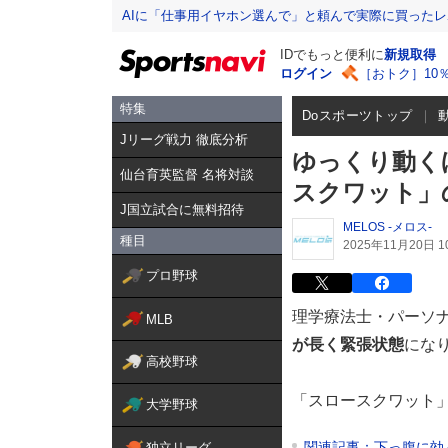
AIに「仕事用イヤホン選んで」と頼んで実際に買った
IDでもっと便利に
新規取得
ログイン
［おトク］10
特集
Doスポーツトップ
Jリーグ戦力 徹底分析
ゆっくり動く
仙台育英監督 名将対談
スクワット」
J国立試合に無料招待
MELOS -メロス-
種目
2025年11月20日 10
プロ野球
理学療法士・パーソ
MLB
が長く緊張状態
にな
高校野球
「スロースクワット
大学野球
関連記事：下っ腹に効
独立リーグ