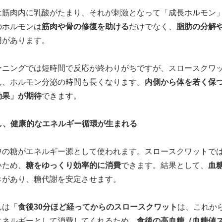
は筋肉内に乳酸がたまり、それが刺激となって「成長ホルモン
のホルモンは
筋肉や骨の修復を助ける
だけでなく、
脂肪の分解
用があります。
ーニングでは短時間で反応が終わりがちですが、スロースクワ
ん、ホルモン分泌の時間も長くなります。
内側から体を若く保
効果」が期待
できます。
定し、健康的なエネルギー循環が生まれる
中の糖がエネルギー源として使われます。スロースクワットで
いため、
糖をゆっくり効率的に消費
できます。結果として、
血
き
があり、糖代謝を安定させます。
んは「
食後30分ほど経ってからのスロースクワット
は、これか
エネルギーとして消費してくれるため、
食後の高血糖（血糖値