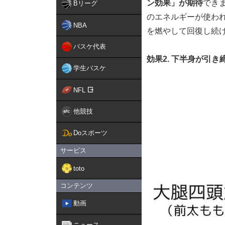
ン効果」が期待
でき
Bリーグ
のエネルギーが使わ
NBA
を燃やして回復し続
バスケ代表
効果2. 下半身が引
学生バスケ
NFL
他競技
Doスポーツ
サービス
toto
コンテンツ
動画
ニュース