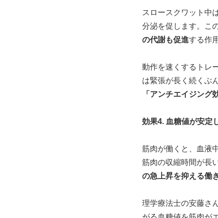
スロースクワット中
分泌を促します。こ
の代謝も促進
する作
動作を速くするトレ
は緊張が長く続くぶ
「アンチエイジング
効果4. 血糖値が安
筋肉が働くと、血液
筋肉の収縮時間が長
の急上昇を抑える働
理学療法士の安藤さ
がる血糖値を筋肉が