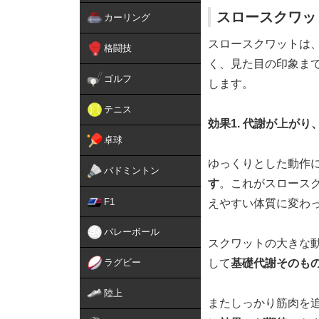
スロースクワッ
カーリング
スロースクワットは
格闘技
く、見た目の印象ま
ゴルフ
します。
テニス
効果1. 代謝が上が
卓球
ゆっくりとした動作
バドミントン
す
。これがスロース
F1
えやすい体質に変わ
バレーボール
スクワットの大きな
ラグビー
して
基礎代謝そのも
陸上
またしっかり筋肉を