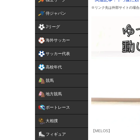
※リンク先は外部サイトの場合
侍ジャパン
Jリーグ
海外サッカー
サッカー代表
高校年代
競馬
地方競馬
ボートレース
大相撲
【MELOS】
フィギュア