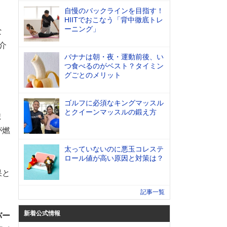
自慢のバックラインを目指す！
HIITでおこなう「背中徹底トレ
ーニング」
な
介
バナナは朝・夜・運動前後、い
つ食べるのがベスト？タイミン
グごとのメリット
ゴルフに必須なキングマッスル
とクイーンマッスルの鍛え方
ま
が燃
太っていないのに悪玉コレステ
ロール値が高い原因と対策は？
果と
記事一覧
新着公式情報
バー