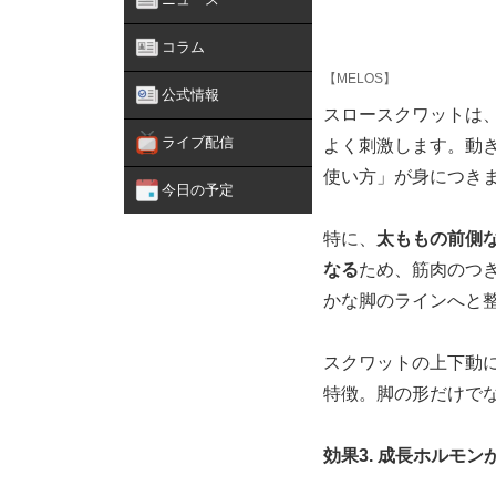
コラム
【MELOS】
公式情報
スロースクワットは
ライブ配信
よく刺激します。動
使い方」が身につき
今日の予定
特に、
太ももの前側
なる
ため、筋肉のつ
かな脚のラインへと
スクワットの上下動
特徴。脚の形だけで
効果3. 成長ホルモ