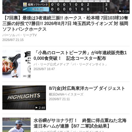
0:18
【7回裏】最後は3者連続三振!! ホークス・松本晴 7回103球10奪
三振の好投で7勝目!! 2026年8月7日 埼玉西武ライオンズ 対 福岡
ソフトバンクホークス
パーソル パ・リーグTV
2026/8/7 21:15
「小島のローストビーフ丼」が4年連続販売数1
0,000食突破！ 記念コースター配布
パ・リーグ公式メディア「パ・リーグインサイト」
2026/8/7 16:47
8/7(金)対広島東洋カープ ダイジェスト
横浜DeNAベイスターズ
2026/8/7 21:11
2:46
水谷瞬がサヨナラ打！ 終盤に得点重ねた北海
道日本ハムが連勝【8/7 二軍試合結果】
パ・リーグ公式メディア「パ・リーグインサイト」