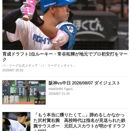
育成ドラフト1位ルーキー・常谷拓輝が地元でプロ初安打をマー
ク
パ・リーグ公式メディア「パ・リーグインサイト」
2026/8/7 20:02
阪神vs中日 2026/08/07 ダイジェスト
HANSHIN Tigers.
2026/8/7 21:24
5:17
「もう本当に獲りたくて...」諦めるしかなかっ
た沢村賞右腕 高校時代は指名が見送られた鉄
腕サウスポー 元巨人スカウトが明かすドラフ