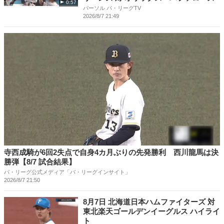
0:57
パーソル パ・リーグTV
2026/8/7 21:49
寺西成騎が6回2失点で自身4カ月ぶりの先発勝利 西川龍馬は決
勝弾【8/7 試合結果】
パ・リーグ公式メディア「パ・リーグインサイト」
2026/8/7 21:50
8月7日 北海道日本ハムファイターズ 対
東北楽天ゴールデンイーグルス ハイライ
ト