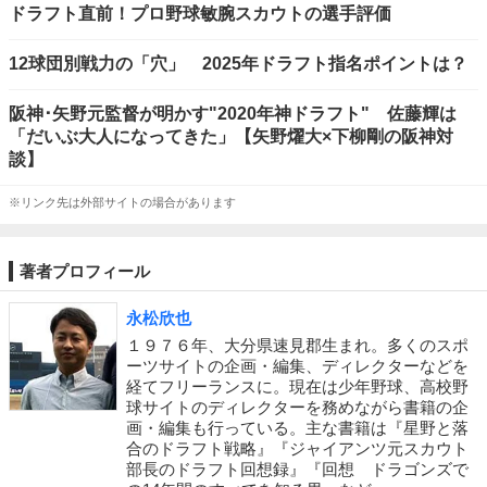
ドラフト直前！プロ野球敏腕スカウトの選手評価
12球団別戦力の「穴」 2025年ドラフト指名ポイントは？
阪神･矢野元監督が明かす"2020年神ドラフト" 佐藤輝は
「だいぶ大人になってきた」【矢野燿大×下柳剛の阪神対
談】
※リンク先は外部サイトの場合があります
著者プロフィール
永松欣也
１９７６年、大分県速見郡生まれ。多くのスポ
ーツサイトの企画・編集、ディレクターなどを
経てフリーランスに。現在は少年野球、高校野
球サイトのディレクターを務めながら書籍の企
画・編集も行っている。主な書籍は『星野と落
合のドラフト戦略』『ジャイアンツ元スカウト
部長のドラフト回想録』『回想 ドラゴンズで