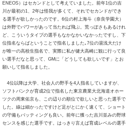
ENEOS）はセカンドとして考えていました。前年1位の吉
川が最初の1、2年は怪我が多くて、それでセカンドができ
る選手が欲しかったのです。6位の村上海斗（奈良学園大）
は外野でパワーがあって当たれば飛ぶ。荒っぽさもあるけれ
ど、こういうタイプの選手もなかなかいなかったですし、下
位指名ならばということで指名しました｡7位の湯浅大だけ
が唯一の高校生指名で、実際に私が健大高崎に観に行って良
い選手だなと思って、GMに「どうしても欲しいです」とお
願いして指名しました。
4位以降は大学、社会人の野手を4人指名していますが、
ソフトバンクが育成2位で指名した東京農業大北海道オホー
ツクの周東佑京も、この辺りの順位で欲しいと思った選手で
した。線は細かったですけど足がとにかく速くて、ショート
の守備もバッティングも良い。前年に獲った吉川並みの野球
センスを感じた選手です。はっきり言えば育成レベルの選手