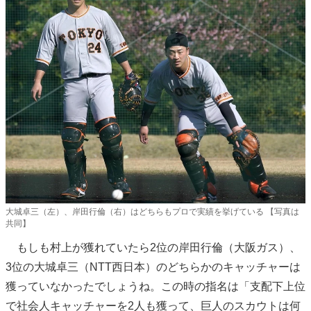
大城卓三（左）、岸田行倫（右）はどちらもプロで実績を挙げている 【写真は
共同】
もしも村上が獲れていたら2位の岸田行倫（大阪ガス）、
3位の大城卓三（NTT西日本）のどちらかのキャッチャーは
獲っていなかったでしょうね。この時の指名は「支配下上位
で社会人キャッチャーを2人も獲って、巨人のスカウトは何