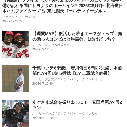
【9回裏】ファイターズ・矢澤宏太のライトへのヒットと相手守
備が乱れる間にサヨナラのホームイン!! 2026年8月7日 北海道日
本ハムファイターズ 対 東北楽天ゴールデンイーグルス
パーソル パ・リーグTV
2026/8/7 21:24
【週間MVP】復活した若きエースがトップ 鯉
の助っ人コンビはセ界席巻、1位はどっち？
データスタジアム株式会社
2026/7/27 13:45
千葉ロッテが惜敗 唐川侑己が5回2失点、本前
郁也が4回1失点投球【8/7 二軍試合結果】
パ・リーグ公式メディア「パ・リーグインサイト」
2026/8/7 19:40
すぐさま試合を振り出しに！ 安田尚憲が4号2
ラン
パ・リーグ公式メディア「パ・リーグインサイト」
2026/8/7 19:10