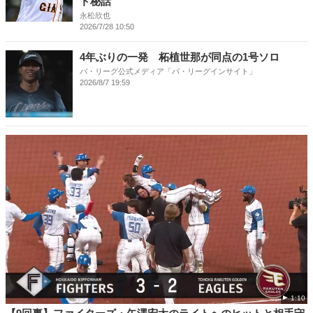
ト秘話
永松欣也
2026/7/28 10:50
4年ぶりの一発 柘植世那が同点の1号ソロ
パ・リーグ公式メディア「パ・リーグインサイト」
2026/8/7 19:59
1:10