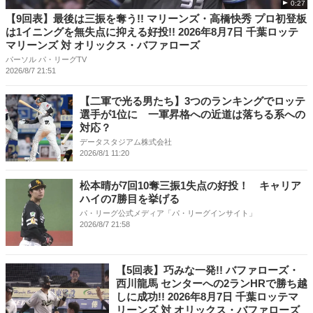
0:27
【9回表】最後は三振を奪う!! マリーンズ・高橋快秀 プロ初登板
は1イニングを無失点に抑える好投!! 2026年8月7日 千葉ロッテ
マリーンズ 対 オリックス・バファローズ
パーソル パ・リーグTV
2026/8/7 21:51
【二軍で光る男たち】3つのランキングでロッテ
選手が1位に 一軍昇格への近道は落ちる系への
対応？
データスタジアム株式会社
2026/8/1 11:20
松本晴が7回10奪三振1失点の好投！ キャリア
ハイの7勝目を挙げる
パ・リーグ公式メディア「パ・リーグインサイト」
2026/8/7 21:58
【5回表】巧みな一発!! バファローズ・
西川龍馬 センターへの2ランHRで勝ち越
しに成功!! 2026年8月7日 千葉ロッテマ
リーンズ 対 オリックス・バファローズ