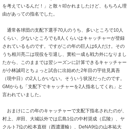
を考えているんだ！」と散々叩かれましたけど、もちろん理
由があっての指名でした。
通常各球団の支配下選手70人のうち、多いところで10人
くらい、少ないところでも8人くらいはキャッチャーが登録
されているものです。ですがこの年の巨人は6人だけ。その
うち相川亮二は現役を引退し、實松一成も戦力外になりまし
たから、このままでは翌シーズンに計算できるキャッチャー
が小林誠司とちょっと試合に出始めた2年目の宇佐見真吾
（現中日）の2人しかいない。そういう状況だったのです。
GMからも「支配下でキャッチャーを2人指名してくれ」と
言われていました。
おまけにこの年のキャッチャーで支配下指名されたのが、
村上、岸田、大城以外では広島1位の中村奨成（広陵）、ヤ
クルト7位の松本直樹（西濃運輸）、DeNA9位の山本祐大