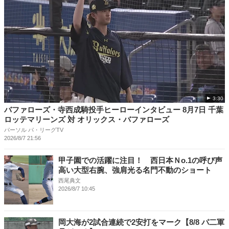
3:30
バファローズ・寺西成騎投手ヒーローインタビュー 8月7日 千葉
ロッテマリーンズ 対 オリックス・バファローズ
パーソル パ・リーグTV
2026/8/7 21:56
甲子園での活躍に注目！ 西日本Ｎo.1の呼び声
高い大型右腕、強肩光る名門不動のショート
西尾典文
2026/8/7 10:45
岡大海が2試合連続で2安打をマーク【8/8 パ二軍