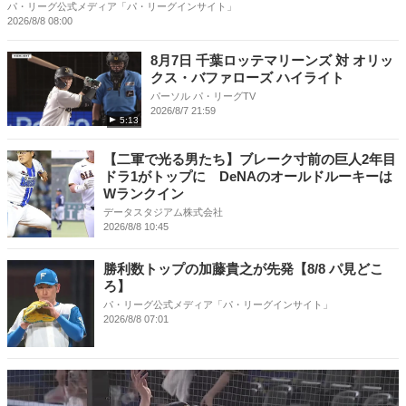
パ・リーグ公式メディア「パ・リーグインサイト」
2026/8/8 08:00
8月7日 千葉ロッテマリーンズ 対 オリッ
クス・バファローズ ハイライト
パーソル パ・リーグTV
2026/8/7 21:59
5:13
【二軍で光る男たち】ブレーク寸前の巨人2年目
ドラ1がトップに DeNAのオールドルーキーは
Wランクイン
データスタジアム株式会社
2026/8/8 10:45
勝利数トップの加藤貴之が先発【8/8 パ見どこ
ろ】
パ・リーグ公式メディア「パ・リーグインサイト」
2026/8/8 07:01