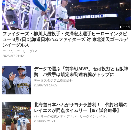
5:13
ファイターズ・柳川大晟投手・矢澤宏太選手ヒーローインタビ
ュー 8月7日 北海道日本ハムファイターズ 対 東北楽天ゴールデ
ンイーグルス
パーソル パ・リーグTV
2026/8/7 21:42
データで選ぶ「前半戦MVP」セは投打とも阪神
勢 パ投手は規定未到達右腕がトップに
データスタジアム株式会社
2026/7/29 14:05
北海道日本ハムがサヨナラ勝利！ 代打出場の
レイエスが同点タイムリー【8/7 試合結果】
パ・リーグ公式メディア「パ・リーグインサイト」
2026/8/7 21:21