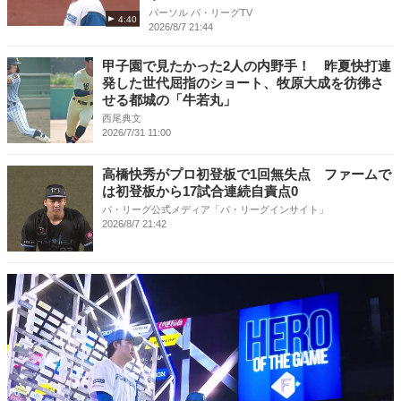
パーソル パ・リーグTV
4:40
2026/8/7 21:44
甲子園で見たかった2人の内野手！ 昨夏快打連
発した世代屈指のショート、牧原大成を彷彿さ
せる都城の「牛若丸」
西尾典文
2026/7/31 11:00
高橋快秀がプロ初登板で1回無失点 ファームで
は初登板から17試合連続自責点0
パ・リーグ公式メディア「パ・リーグインサイト」
2026/8/7 21:42