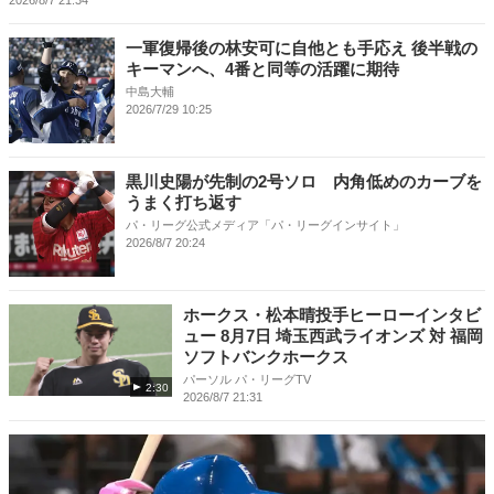
一軍復帰後の林安可に自他とも手応え 後半戦の
キーマンへ、4番と同等の活躍に期待
中島大輔
2026/7/29 10:25
黒川史陽が先制の2号ソロ 内角低めのカーブを
うまく打ち返す
パ・リーグ公式メディア「パ・リーグインサイト」
2026/8/7 20:24
ホークス・松本晴投手ヒーローインタビ
ュー 8月7日 埼玉西武ライオンズ 対 福岡
ソフトバンクホークス
パーソル パ・リーグTV
2:30
2026/8/7 21:31