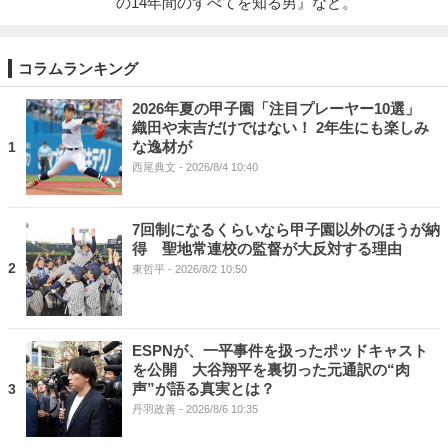
の14年間のすべてを知る男』など。
コラムランキング
2026年夏の甲子園「注目プレーヤー10選」
織田や末吉だけではない！ 2年生にも楽しみ
な逸材が
1
西尾典文
- 2026/8/4 10:40
7回制になるくらいなら甲子園以外のほうが納
得 聖地常連校の監督が大反対する理由
2
東哲平
- 2026/8/2 10:50
ESPNが、一平事件を扱ったポッドキャスト
を公開 大谷翔平を裏切った元通訳の“肉
声”が語る真実とは？
3
丹羽政善
- 2026/8/6 10:35