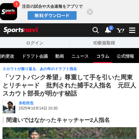
注目の試合や大会速報をアプリで
閉じる
sports
検索
通知
i
ログイン
ID新規取得
契約更改
ドラフト会議
動画
ニュース
コラム
公式情報
スカウトが振り返る、あの年のドラフト指名
「ソフトバンク希望」尊重して手を引いた周東
とリチャード 批判された捕手2人指名 元巨人
スカウト部長が明かす秘話
永松欣也
2025年10月14日 10:30
間違いではなかったキャッチャー2人指名