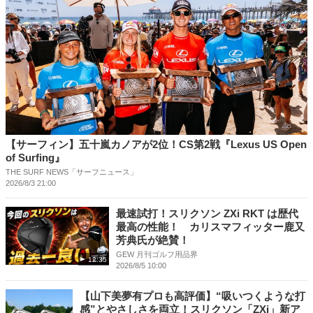
【サーフィン】五十嵐カノアが2位！CS第2戦『Lexus US Open
of Surfing』
THE SURF NEWS「サーフニュース」
2026/8/3 21:00
最速試打！スリクソン ZXi RKT は歴代
最高の性能！ カリスマフィッター鹿又
芳典氏が絶賛！
GEW 月刊ゴルフ用品界
12:35
2026/8/5 10:00
【山下美夢有プロも高評価】“吸いつくような打
感”とやさしさを両立！スリクソン「ZXi」新ア