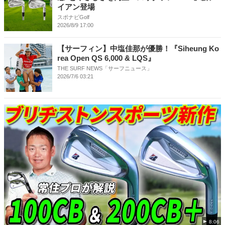
イアン登場
スポナビGolf
2026/8/9 17:00
【サーフィン】中塩佳那が優勝！『Siheung Ko
rea Open QS 6,000 & LQS』
THE SURF NEWS「サーフニュース」
2026/7/6 03:21
8:06