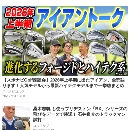
19:35
【スポナビGolf座談会】2026年上半期に出たアイアン、全部語
ります！人気モデルから最新ハイテクモデルまで一挙総まとめ
スポナビゴルフ
2026/7/31 13:00
桑木志帆 も使うブリヂストン「BX」シリーズの
飛びをデータで確認！ 石井良介のトラックマン
試打！
ゴルフサプリ