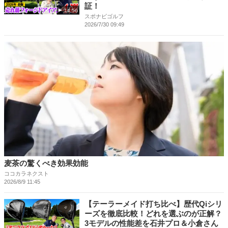
証！
14:56
スポナビゴルフ
2026/7/30 09:49
麦茶の驚くべき効果効能
ココカラネクスト
2026/8/9 11:45
【テーラーメイド打ち比べ】歴代Qiシリ
ーズを徹底比較！どれを選ぶのが正解？
3モデルの性能差を石井プロ＆小倉さん