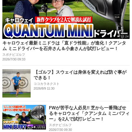
12:24
キャロウェイ最新ミニドラは「直ドラ性能」が進化！クアンタ
ム ミニドライバーを石井さん＆小倉さんが試打レビュー！
スポナビゴルフ
2026/7/30 09:33
【ゴルフ】スウェイは身体を変えれば防ぐ事が
できる！
ココカラネクスト
2026/8/9 11:30
FWが苦手な人必見!! 芝から一番飛ばせ
るキャロウェイ「クアンタム ミニバフィ
ー」を2人で試打レビュー！
スポナビゴルフ
11:51
2026/7/30 09:30