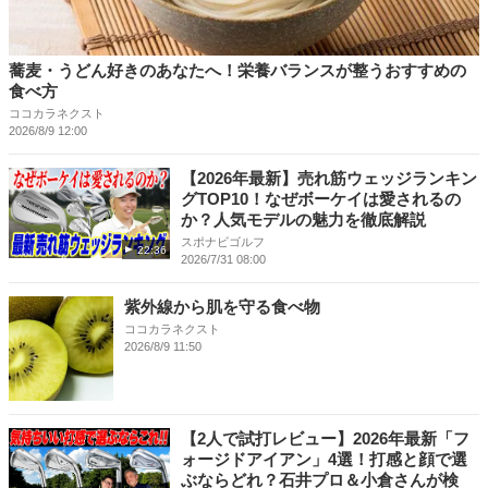
蕎麦・うどん好きのあなたへ！栄養バランスが整うおすすめの
食べ方
ココカラネクスト
2026/8/9 12:00
【2026年最新】売れ筋ウェッジランキン
グTOP10！なぜボーケイは愛されるの
か？人気モデルの魅力を徹底解説
スポナビゴルフ
22:36
2026/7/31 08:00
紫外線から肌を守る食べ物
ココカラネクスト
2026/8/9 11:50
【2人で試打レビュー】2026年最新「フ
ォージドアイアン」4選！打感と顔で選
ぶならどれ？石井プロ＆小倉さんが検