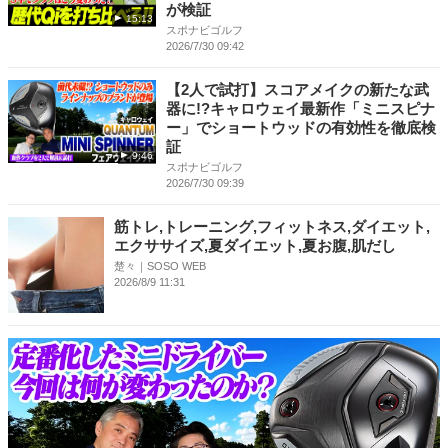
が検証
15:13
スポナビゴルフ
2026/7/30 09:42
【2人で試打】スコアメイクの新たな武
器に!?キャロウェイ最新作「ミニスピナ
ー」でショートウッドの有効性を徹底検
証
9:46
スポナビゴルフ
2026/7/30 09:39
筋トレ,トレーニング,フィットネス,ダイエット,
エクササイズ,夏ダイエット,夏お腹,肌だし
楚々｜SOSO WEB
2026/8/9 11:31