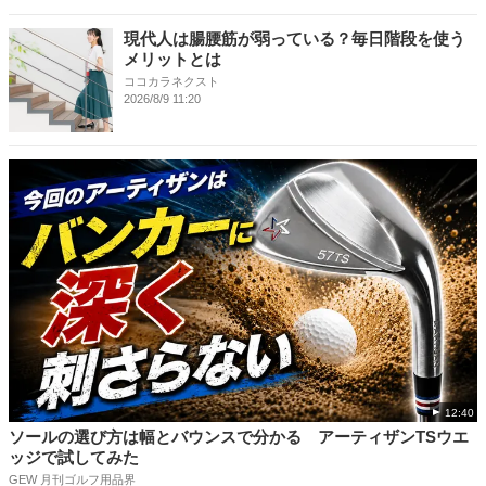
現代人は腸腰筋が弱っている？毎日階段を使う
メリットとは
ココカラネクスト
2026/8/9 11:20
12:40
ソールの選び方は幅とバウンスで分かる アーティザンTSウエ
ッジで試してみた
GEW 月刊ゴルフ用品界