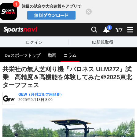
注目の試合や大会速報をアプリで
閉じる
sports
検索
通知
i
ログイン
ID新規取得
Doスポーツトップ
動画
コラム
共栄社の無人芝刈り機『バロネス ULM272』試
乗 高精度＆高機能を体験してみた＠2025東北
ターフフェス
GEW（月刊ゴルフ用品界）
2025年9月18日 8:00