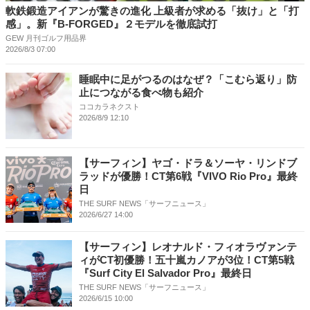
軟鉄鍛造アイアンが驚きの進化 上級者が求める「抜け」と「打
感」。新『B-FORGED』２モデルを徹底試打
GEW 月刊ゴルフ用品界
2026/8/3 07:00
睡眠中に足がつるのはなぜ？「こむら返り」防
止につながる食べ物も紹介
ココカラネクスト
2026/8/9 12:10
【サーフィン】ヤゴ・ドラ＆ソーヤ・リンドブ
ラッドが優勝！CT第6戦『VIVO Rio Pro』最終
日
THE SURF NEWS「サーフニュース」
2026/6/27 14:00
【サーフィン】レオナルド・フィオラヴァンテ
ィがCT初優勝！五十嵐カノアが3位！CT第5戦
『Surf City El Salvador Pro』最終日
THE SURF NEWS「サーフニュース」
2026/6/15 10:00