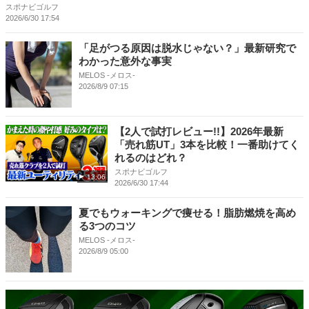
スポナビゴルフ
2026/6/30 17:54
「足がつる原因は脱水じゃない？」最新研究で
わかった意外な事実
MELOS -メロス-
2026/8/9 07:15
【2人で試打レビュー!!】2026年最新
「売れ筋UT」3本を比較！一番助けてく
れるのはどれ？
スポナビゴルフ
13:06
2026/6/30 17:44
夏でもウォーキングで痩せる！脂肪燃焼を高め
る3つのコツ
MELOS -メロス-
2026/8/9 05:00