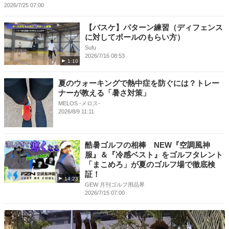
2026/7/25 07:00
【バスケ】パターン練習（ディフェンス
に対してボールのもらい方）
Sufu
2026/7/16 08:53
1:10
夏のウォーキングで熱中症を防ぐには？トレー
ナーが教える「暑さ対策」
MELOS -メロス-
2026/8/9 11:11
酷暑ゴルフの相棒 NEW『空調風神
服』＆『冷感ベスト』をゴルフタレント
「まこめろ」が夏のゴルフ場で徹底検
証！
14:23
GEW 月刊ゴルフ用品界
2026/7/15 07:00