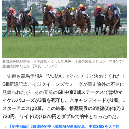
夏競馬を絶好調モードで締めくくったVUMA、今週の紫苑ＳとセントウルSで4
週連続的中なるか 【写真：アフロ】
先週も競馬予想AI『VUMA』がバッチリと決めてくれた！
GIII新潟記念こそ◎クイーンズウォークが競走除外の不運に
見舞われたが、その直前の
GIII中京2歳ステークスでは◎マ
イケルバローズが3着を死守し、△キャンディードが1着、○
スターアニスは2着。この結果、推奨馬券の3連複(2)(4)(7) 2
720円、ワイド(2)(7)370円とダブルで的中
となったのだ。
【的中回顧】3週連続的中へ競馬AIが新潟記念、中京2歳Sを大予想