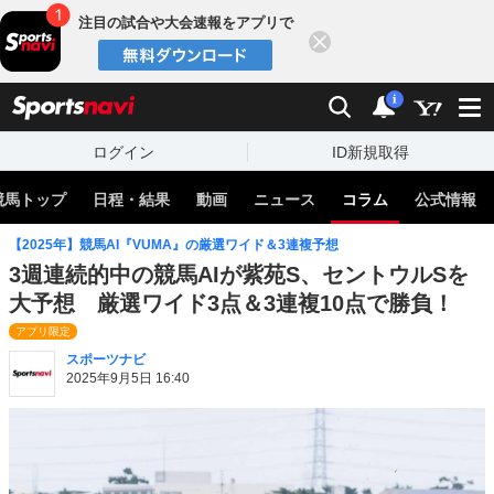
注目の試合や大会速報をアプリで
閉じる
sports
検索
通知
i
ログイン
ID新規取得
競馬トップ
日程・結果
動画
ニュース
コラム
公式情報
【2025年】競馬AI『VUMA』の厳選ワイド＆3連複予想
3週連続的中の競馬AIが紫苑S、セントウルSを
大予想 厳選ワイド3点＆3連複10点で勝負！
アプリ限定
スポーツナビ
2025年9月5日 16:40