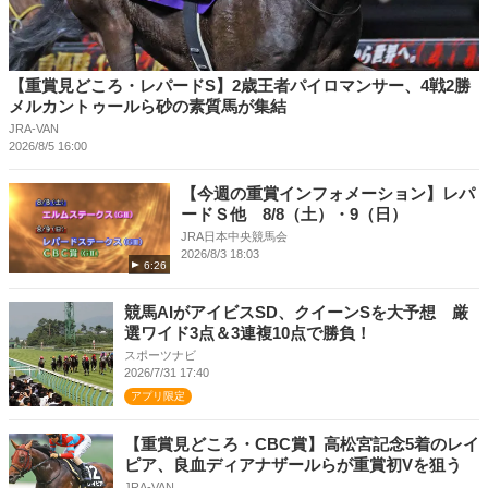
【重賞見どころ・レパードS】2歳王者パイロマンサー、4戦2勝
メルカントゥールら砂の素質馬が集結
JRA-VAN
2026/8/5 16:00
【今週の重賞インフォメーション】レパ
ードＳ他 8/8（土）・9（日）
JRA日本中央競馬会
2026/8/3 18:03
6:26
競馬AIがアイビスSD、クイーンSを大予想 厳
選ワイド3点＆3連複10点で勝負！
スポーツナビ
2026/7/31 17:40
アプリ限定
【重賞見どころ・CBC賞】高松宮記念5着のレイ
ピア、良血ディアナザールらが重賞初Vを狙う
JRA-VAN