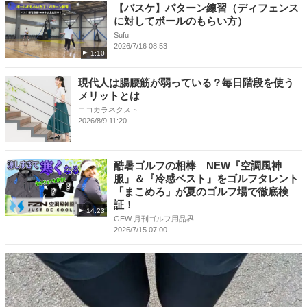
【バスケ】パターン練習（ディフェンス
に対してボールのもらい方）
Sufu
2026/7/16 08:53
1:10
現代人は腸腰筋が弱っている？毎日階段を使う
メリットとは
ココカラネクスト
2026/8/9 11:20
酷暑ゴルフの相棒 NEW『空調風神
服』＆『冷感ベスト』をゴルフタレント
「まこめろ」が夏のゴルフ場で徹底検
証！
14:23
GEW 月刊ゴルフ用品界
2026/7/15 07:00