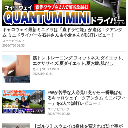
12:24
キャロウェイ最新ミニドラは「直ドラ性能」が進化！クアンタ
ム ミニドライバーを石井さん＆小倉さんが試打レビュー！
スポナビゴルフ
2026/7/30 09:33
筋トレ,トレーニング,フィットネス,ダイエット,
エクササイズ,夏ダイエット,夏お腹,肌だし
楚々｜SOSO WEB
2026/8/9 11:31
FWが苦手な人必見!! 芝から一番飛ばせ
るキャロウェイ「クアンタム ミニバフィ
ー」を2人で試打レビュー！
スポナビゴルフ
11:51
2026/7/30 09:30
【ゴルフ】スウェイは身体を変えれば防ぐ事が