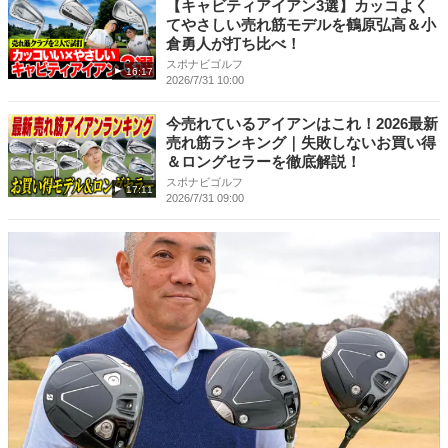
【キャビティアイアン3選】カッコよく
てやさしい売れ筋モデルを鶴原弘高＆小
倉勇人が打ち比べ！
スポナビゴルフ
16:17
2026/7/31 10:00
今売れているアイアンはこれ！2026最新
売れ筋ランキング｜失敗しないお買い得
＆ロングセラーを徹底解説！
スポナビゴルフ
17:11
2026/7/31 09:00