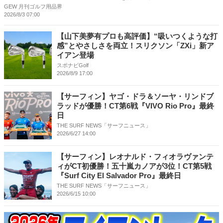
GEW 月刊ゴルフ用品界
2026/8/3 07:00
【山下美夢有プロも高評価】“吸いつくような打
感”とやさしさを両立！スリクソン「ZXi」新ア
イアン登場
スポナビGolf
2026/8/9 17:00
【サーフィン】ヤゴ・ドラ＆ソーヤ・リンドブ
ラッドが優勝！CT第6戦『VIVO Rio Pro』最終
日
THE SURF NEWS「サーフニュース」
2026/6/27 14:00
【サーフィン】レオナルド・フィオラヴァンテ
ィがCT初優勝！五十嵐カノアが3位！CT第5戦
『Surf City El Salvador Pro』最終日
THE SURF NEWS「サーフニュース」
2026/6/15 10:00