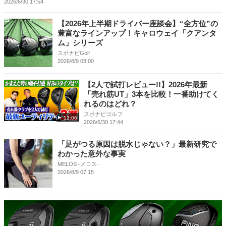
2026/6/30 17:54
【2026年上半期ドライバー座談会】“全方位”の
豊富なラインアップ！キャロウェイ「クアンタ
ム」シリーズ
スポナビGolf
2026/8/9 08:00
【2人で試打レビュー!!】2026年最新
「売れ筋UT」3本を比較！一番助けてく
れるのはどれ？
スポナビゴルフ
13:06
2026/6/30 17:44
「足がつる原因は脱水じゃない？」最新研究で
わかった意外な事実
MELOS -メロス-
2026/8/9 07:15