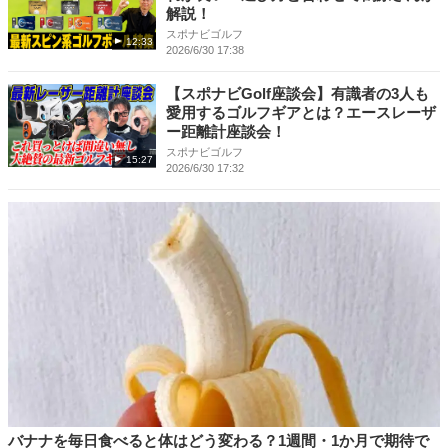
解説！
スポナビゴルフ
12:33
2026/6/30 17:38
【スポナビGolf座談会】有識者の3人も
愛用するゴルフギアとは？エースレーザ
ー距離計座談会！
スポナビゴルフ
15:27
2026/6/30 17:32
バナナを毎日食べると体はどう変わる？1週間・1か月で期待で