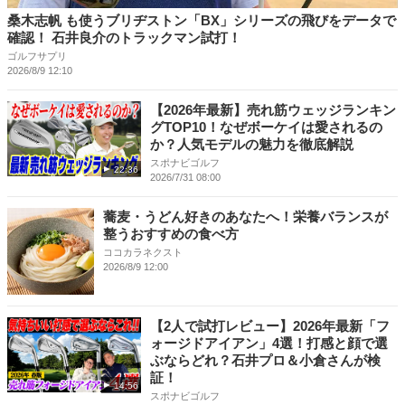
桑木志帆 も使うブリヂストン「BX」シリーズの飛びをデータで
確認！ 石井良介のトラックマン試打！
ゴルフサプリ
2026/8/9 12:10
【2026年最新】売れ筋ウェッジランキン
グTOP10！なぜボーケイは愛されるの
か？人気モデルの魅力を徹底解説
スポナビゴルフ
22:36
2026/7/31 08:00
蕎麦・うどん好きのあなたへ！栄養バランスが
整うおすすめの食べ方
ココカラネクスト
2026/8/9 12:00
【2人で試打レビュー】2026年最新「フ
ォージドアイアン」4選！打感と顔で選
ぶならどれ？石井プロ＆小倉さんが検
証！
14:56
スポナビゴルフ