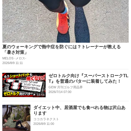
夏のウォーキングで熱中症を防ぐには？トレーナーが教える
「暑さ対策」
MELOS -メロス-
2026/8/9 11:11
ゼロトルク向け『スーパーストロークTL
T』を普通のパターに装着してみた！
GEW 月刊ゴルフ用品界
2026/7/14 07:00
10:58
ダイエット中、居酒屋でも食べれる物は沢山あ
ります
ココカラネクスト
2026/8/9 11:00