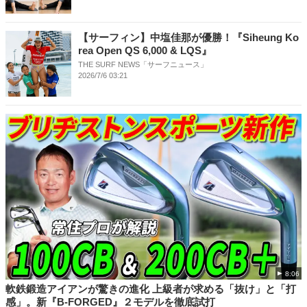
【サーフィン】中塩佳那が優勝！『Siheung Ko
rea Open QS 6,000 & LQS』
THE SURF NEWS「サーフニュース」
2026/7/6 03:21
8:06
軟鉄鍛造アイアンが驚きの進化 上級者が求める「抜け」と「打
感」。新『B-FORGED』２モデルを徹底試打