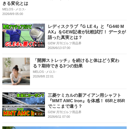
きる変化とは
MELOS -メロス-
2026/8/9 05:00
レディスクラブ『G LE 4』と『G440 M
AX』をGEW記者が比較試打！ データが
語った真実とは？
GEW 月刊ゴルフ用品界
6:09
2026/6/13 07:00
「開脚ストレッチ」を続けると体はどう変わ
る？期待できる3つの効果
MELOS -メロス-
2026/8/8 22:01
三菱ケミカルの新アイアン用シャフト
『MMT AMC Iron』を体感！ 65Rと85R
でここまで違う？
GEW 月刊ゴルフ用品界
2:42
2026/6/11 07:00