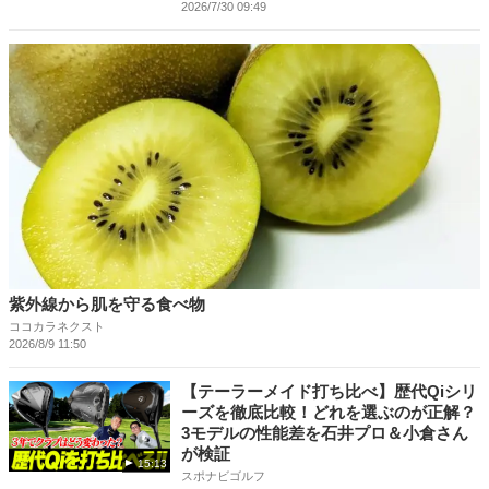
2026/7/30 09:49
紫外線から肌を守る食べ物
ココカラネクスト
2026/8/9 11:50
【テーラーメイド打ち比べ】歴代Qiシリ
ーズを徹底比較！どれを選ぶのが正解？
3モデルの性能差を石井プロ＆小倉さん
が検証
15:13
スポナビゴルフ