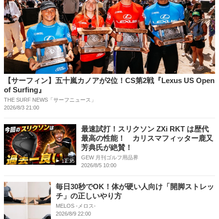
【サーフィン】五十嵐カノアが2位！CS第2戦『Lexus US Open
of Surfing』
THE SURF NEWS「サーフニュース」
2026/8/3 21:00
最速試打！スリクソン ZXi RKT は歴代
最高の性能！ カリスマフィッター鹿又
芳典氏が絶賛！
GEW 月刊ゴルフ用品界
12:35
2026/8/5 10:00
毎日30秒でOK！体が硬い人向け「開脚ストレッ
チ」の正しいやり方
MELOS -メロス-
2026/8/9 22:00