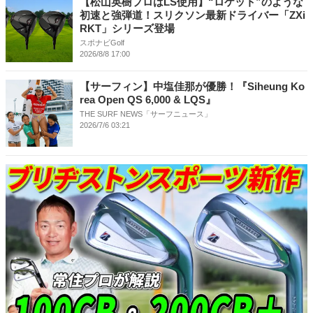
【松山英樹プロはLS使用】“ロケット”のような
初速と強弾道！スリクソン最新ドライバー「ZXi
RKT」シリーズ登場
スポナビGolf
2026/8/8 17:00
【サーフィン】中塩佳那が優勝！『Siheung Ko
rea Open QS 6,000 & LQS』
THE SURF NEWS「サーフニュース」
2026/7/6 03:21