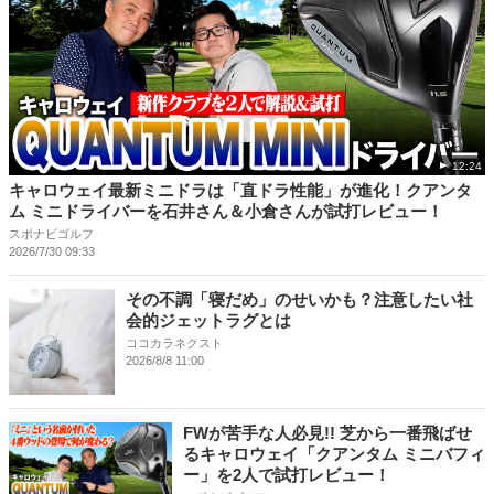
12:24
キャロウェイ最新ミニドラは「直ドラ性能」が進化！クアンタ
ム ミニドライバーを石井さん＆小倉さんが試打レビュー！
スポナビゴルフ
2026/7/30 09:33
その不調「寝だめ」のせいかも？注意したい社
会的ジェットラグとは
ココカラネクスト
2026/8/8 11:00
FWが苦手な人必見!! 芝から一番飛ばせ
るキャロウェイ「クアンタム ミニバフィ
ー」を2人で試打レビュー！