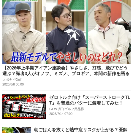
【2026年上半期アイアン座談会】やさしさ、打感、飛びでどう
選ぶ？識者3人がオノフ、ミズノ、プロギア、本間の新作を語る
スポナビGolf
2026/8/8 08:00
ゼロトルク向け『スーパーストロークTL
T』を普通のパターに装着してみた！
GEW 月刊ゴルフ用品界
2026/7/14 07:00
10:58
朝ごはんを抜くと熱中症リスクが上がる？医師