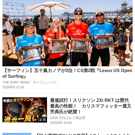
【サーフィン】五十嵐カノアが2位！CS第2戦『Lexus US Open
of Surfing』
THE SURF NEWS「サーフニュース」
2026/8/3 21:00
最速試打！スリクソン ZXi RKT は歴代
最高の性能！ カリスマフィッター鹿又
芳典氏が絶賛！
GEW 月刊ゴルフ用品界
12:35
2026/8/5 10:00