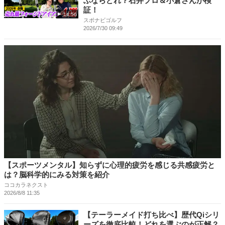
ぶならどれ？石井プロ＆小倉さんが検
証！
14:56
スポナビゴルフ
2026/7/30 09:49
【スポーツメンタル】知らずに心理的疲労を感じる共感疲労と
は？脳科学的にみる対策を紹介
ココカラネクスト
2026/8/8 11:35
【テーラーメイド打ち比べ】歴代Qiシリ
ーズを徹底比較！どれを選ぶのが正解？