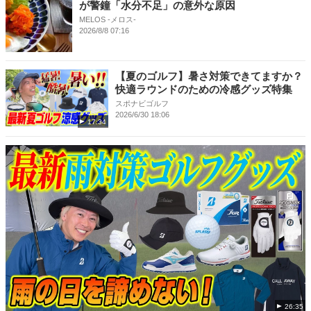
が警鐘「水分不足」の意外な原因
MELOS -メロス-
2026/8/8 07:16
【夏のゴルフ】暑さ対策できてますか？
快適ラウンドのための冷感グッズ特集
スポナビゴルフ
2026/6/30 18:06
17:34
26:35