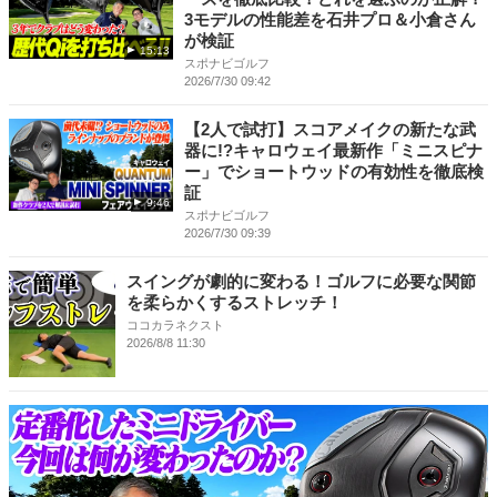
3モデルの性能差を石井プロ＆小倉さん
が検証
15:13
スポナビゴルフ
2026/7/30 09:42
【2人で試打】スコアメイクの新たな武
器に!?キャロウェイ最新作「ミニスピナ
ー」でショートウッドの有効性を徹底検
証
9:46
スポナビゴルフ
2026/7/30 09:39
スイングが劇的に変わる！ゴルフに必要な関節
を柔らかくするストレッチ！
ココカラネクスト
2026/8/8 11:30