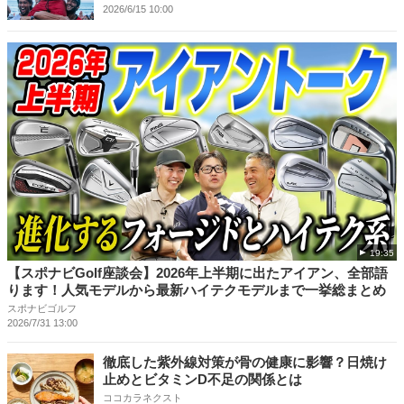
2026/6/15 10:00
19:35
【スポナビGolf座談会】2026年上半期に出たアイアン、全部語
ります！人気モデルから最新ハイテクモデルまで一挙総まとめ
スポナビゴルフ
2026/7/31 13:00
徹底した紫外線対策が骨の健康に影響？日焼け
止めとビタミンD不足の関係とは
ココカラネクスト