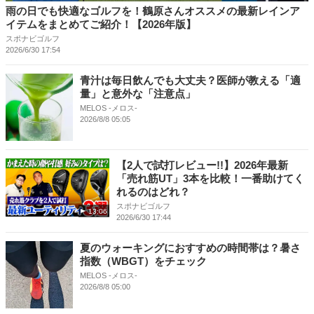
雨の日でも快適なゴルフを！鶴原さんオススメの最新レインア
イテムをまとめてご紹介！【2026年版】
スポナビゴルフ
2026/6/30 17:54
青汁は毎日飲んでも大丈夫？医師が教える「適
量」と意外な「注意点」
MELOS -メロス-
2026/8/8 05:05
【2人で試打レビュー!!】2026年最新
「売れ筋UT」3本を比較！一番助けてく
れるのはどれ？
スポナビゴルフ
13:06
2026/6/30 17:44
夏のウォーキングにおすすめの時間帯は？暑さ
指数（WBGT）をチェック
MELOS -メロス-
2026/8/8 05:00