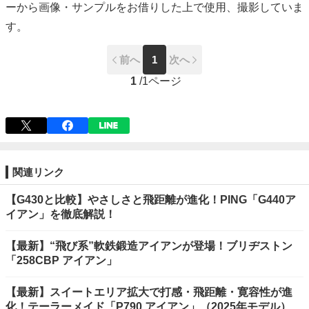
ーから画像・サンプルをお借りした上で使用、撮影していま
す。
前へ
1
次へ
1
/
1ページ
関連リンク
【G430と比較】やさしさと飛距離が進化！PING「G440ア
イアン」を徹底解説！
【最新】“飛び系”軟鉄鍛造アイアンが登場！ブリヂストン
「258CBP アイアン」
【最新】スイートエリア拡大で打感・飛距離・寛容性が進
化！テーラーメイド「P790 アイアン」（2025年モデル）