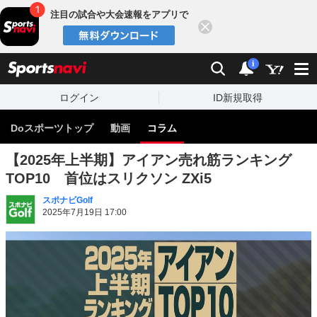
注目の試合や大会速報をアプリで
閉じる
sports
検索
通知
i
ログイン
ID新規取得
Doスポーツトップ
動画
コラム
【2025年上半期】アイアン売れ筋ランキング
TOP10 首位はスリクソン ZXi5
スポナビGolf
2025年7月19日 17:00