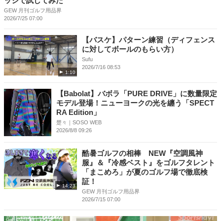
ッジで試してみた
GEW 月刊ゴルフ用品界
2026/7/25 07:00
【バスケ】パターン練習（ディフェンス
に対してボールのもらい方）
Sufu
2026/7/16 08:53
1:10
【Babolat】バボラ「PURE DRIVE」に数量限定
モデル登場！ニューヨークの光を纏う「SPECT
RA Edition」
楚々｜SOSO WEB
2026/8/8 09:26
酷暑ゴルフの相棒 NEW『空調風神
服』＆『冷感ベスト』をゴルフタレント
「まこめろ」が夏のゴルフ場で徹底検
証！
14:23
GEW 月刊ゴルフ用品界
2026/7/15 07:00