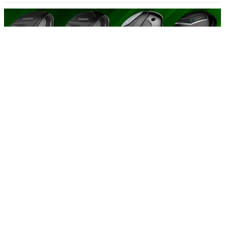
13:30
【2人で試打レビュー!!】2026年最新FWはどれが買い？石井プ
ロ＆小倉さんが売れ筋モデル4本を徹底比較！
スポナビゴルフ
2026/6/30 17:41
毎日20回「ヒップリフト」を続けるとどうな
る？1週間〜1ヶ月の変化
MELOS -メロス-
2026/8/7 23:18