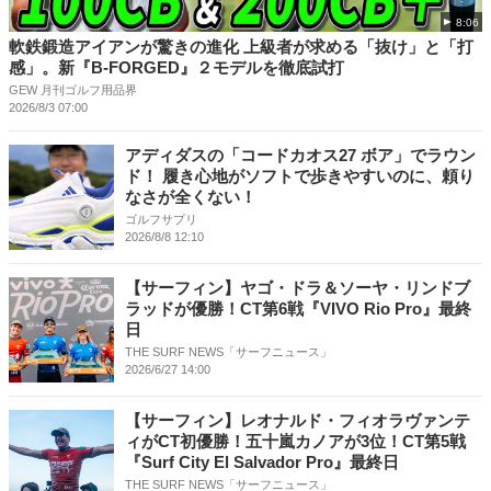
8:06
軟鉄鍛造アイアンが驚きの進化 上級者が求める「抜け」と「打
感」。新『B-FORGED』２モデルを徹底試打
GEW 月刊ゴルフ用品界
2026/8/3 07:00
アディダスの「コードカオス27 ボア」でラウン
ド！ 履き心地がソフトで歩きやすいのに、頼り
なさが全くない！
ゴルフサプリ
2026/8/8 12:10
【サーフィン】ヤゴ・ドラ＆ソーヤ・リンドブ
ラッドが優勝！CT第6戦『VIVO Rio Pro』最終
日
THE SURF NEWS「サーフニュース」
2026/6/27 14:00
【サーフィン】レオナルド・フィオラヴァンテ
ィがCT初優勝！五十嵐カノアが3位！CT第5戦
『Surf City El Salvador Pro』最終日
THE SURF NEWS「サーフニュース」