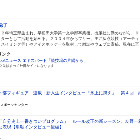
聡子
７２年埼玉県生まれ。早稲田大学第一文学部卒業後、出版社に勤めながら、９
イターとして活動を始める。２００４年からフリー。主に採点競技（アーティ
クスイミング等）やアイスホッケーを取材して雑誌やウェブに寄稿、現在に至
リンク
hoo!ニュース エキスパート「競技場の片隅から」
ク先はすべて外部サイトになります
ト部フィギュア 連載｜新入生インタビュー『氷上に舞え』 第４回 
技スポーツセンター
1
「自分史上一番きついプログラム」 ルール改正の新シーズン、友野一
な表現【単独インタビュー後編】
5