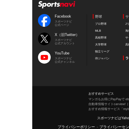
Facebook
野球
サ
スポーツナビ
プロ野球
J
公式ページ
MLB
海
X（旧Twitter）
高校野球
サ
スポーツナビ
公式アカウント
大学野球
高
独立リーグ
YouTube
ラ
スポーツナビ
侍ジャパン
公式チャンネル
おすすめサービス
マンガもお得にPayPayで eboo
自動車情報サイトcarview!
おすすめ情報サービス「mybe
スポーツナビはYah
プライバシーポリシー
-
プライバシーセ