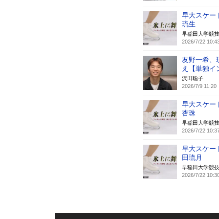
早大スケー
琉生
早稲田大学競
2026/7/22 10:4
友野一希、
え【単独イ
沢田聡子
2026/7/9 11:20
早大スケー
杏珠
早稲田大学競
2026/7/22 10:3
早大スケー
田琉月
早稲田大学競
2026/7/22 10:3