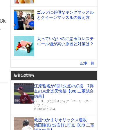
ゴルフに必須なキングマッスル
とクイーンマッスルの鍛え方
着氷
シー
太っていないのに悪玉コレステ
ロール値が高い原因と対策は？
記事一覧
新着公式情報
江原雅裕が6回1失点の好投 7得
点の東北楽天快勝【8/8 二軍試合
結果】
パ・リーグ公式メディア「パ・リーグイ
ンサイト」
2026/8/8 15:54
救援つかまりオリックス連敗
池田陵真は2安打1打点【8/8 二軍