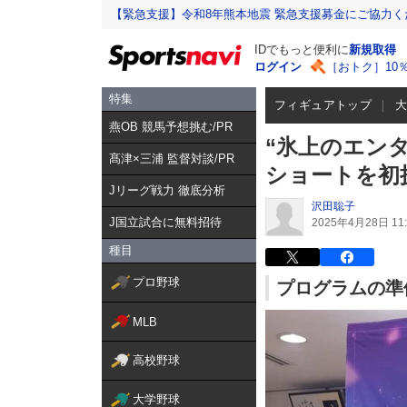
【緊急支援】令和8年熊本地震 緊急支援募金にご協力く
IDでもっと便利に
新規取得
ログイン
［おトク］10
特集
フィギュアトップ
燕OB 競馬予想挑む/PR
“氷上のエン
髙津×三浦 監督対談/PR
ショートを初
Jリーグ戦力 徹底分析
沢田聡子
J国立試合に無料招待
2025年4月28日 11:
種目
プロ野球
プログラムの準
MLB
高校野球
大学野球