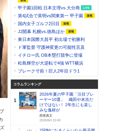
甲子園1回戦 日本文理vs.大分商
第4試合で英明vs関東第一 甲子園
国内女子ゴルフ2日目
J2開幕 札幌vs.徳島ほか
東日本国際大昌平 初出場で初勝利
ド軍監督 守護神変更の可能性言及
イチロー氏 OB本塁打競争に登場
松島輝空が大逆転で4強 WTT横浜
ブレーク寸前！巨人2年目ドラ1
コラムランキング
2026年夏の甲子園「注目プレ
ーヤー10選」 織田や末吉だ
1
けではない！ 2年生にも楽し
みな逸材が
プ
西尾典文
カ
2026/8/4 10:40
ーズ
7回制になるくらいなら甲子園