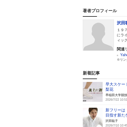
著者プロフィール
沢田
１９
にラ
ィッ
関連
Ya
※リン
新着記事
早大スケー
梨花
早稲田大学競
2026/7/22 10:5
新フリーは
目指す新た
沢田聡子
2026/7/10 10:4