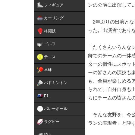
ンの公演に出演して
フィギュア
カーリング
2年ぶりの出演とな
った。出演者であり
格闘技
ゴルフ
「たくさんいろんな
舞でのチームの一体
テニス
ターの個性にスポッ
卓球
ーの皆さんの演技も
も、全員が楽しめる
バドミントン
られて、自分自身も
F1
らにチームの皆さん
バレーボール
そんな友野を、今公
ラグビー
ランの表現者」と評
陸上