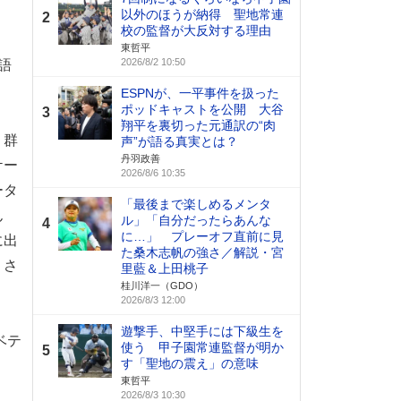
以外のほうが納得 聖地常連
2
校の監督が大反対する理由
東哲平
2026/8/2 10:50
語
ESPNが、一平事件を扱った
ポッドキャストを公開 大谷
3
翔平を裏切った元通訳の“肉
）群
声”が語る真実とは？
丹羽政善
ケー
2026/8/6 10:35
ータ
「最後まで楽しめるメンタ
ん
ル」「自分だったらあんな
4
に…」 プレーオフ直前に見
に出
た桑木志帆の強さ／解説・宮
、さ
里藍＆上田桃子
桂川洋一（GDO）
2026/8/3 12:00
遊撃手、中堅手には下級生を
ベテ
使う 甲子園常連監督が明か
5
す「聖地の震え」の意味
東哲平
2026/8/3 10:30