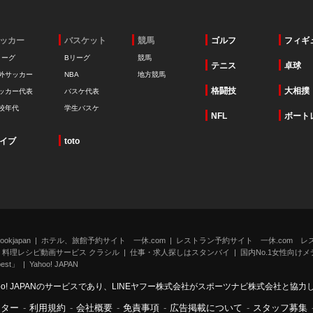
ッカー
バスケット
競馬
ゴルフ
フィギ
リーグ
Bリーグ
競馬
テニス
卓球
外サッカー
NBA
地方競馬
格闘技
大相撲
ッカー代表
バスケ代表
校年代
学生バスケ
NFL
ボート
イブ
toto
kjapan
ホテル、旅館予約サイト 一休.com
レストラン予約サイト 一休.com レ
料理レシピ動画サービス クラシル
仕事・求人探しはスタンバイ
国内No.1女性向けメデ
st」
Yahoo! JAPAN
oo! JAPANのサービスであり、LINEヤフー株式会社がスポーツナビ株式会社と協
ンター
-
利用規約
-
会社概要
-
免責事項
-
広告掲載について
-
スタッフ募集