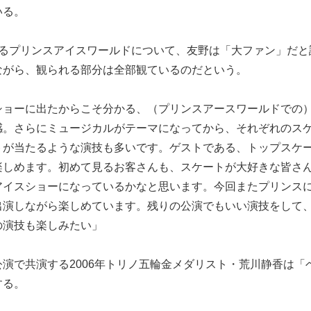
いる。
るプリンスアイスワールドについて、友野は「大ファン」だと
ながら、観られる部分は全部観ているのだという。
ショーに出たからこそ分かる、（プリンスアースワールドでの
感。さらにミュージカルがテーマになってから、それぞれのス
トが当たるような演技も多いです。ゲストである、トップスケ
楽しめます。初めて見るお客さんも、スケートが大好きな皆さ
アイスショーになっているかなと思います。今回またプリンス
出演しながら楽しめています。残りの公演でもいい演技をして
の演技も楽しみたい」
演で共演する2006年トリノ五輪金メダリスト・荒川静香は「
する。