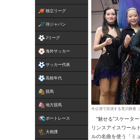
独立リーグ
侍ジャパン
Jリーグ
海外サッカー
サッカー代表
高校年代
競馬
地方競馬
今公演で共演する荒川静香（
ボートレース
“魅せる”スケータ
リンスアイスワールド20
大相撲
ルの名曲を使う「ミュ