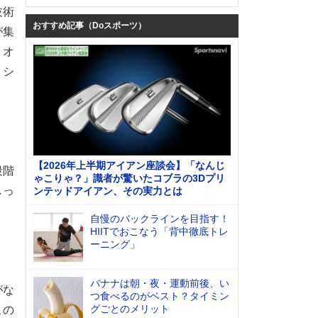
技術
おすすめ記事（Doスポーツ）
が集
、オ
、シ
【2026年上半期アイアン座談会】「なんじ
段階
ゃこりゃ？」識者が驚いたコブラの3Dプリ
しっ
ンテッドアイアン、その実力とは
自慢のバックラインを目指す！
HIITでおこなう「背中徹底トレ
ーニング」
バナナは朝・夜・運動前後、い
がな
つ食べるのがベスト？タイミン
グごとのメリット
この