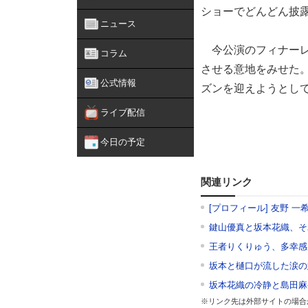
ショーでどんどん披
ニュース
今公演のフィナーレ
コラム
させる意地をみせた
公式情報
ズンを迎えようとし
ライブ配信
今日の予定
関連リンク
[プロフィール] 友野 一
鍵山優真と坂本花織、そ
王者りくりゅう、多幸感
坂本と樋口が流した涙の
坂本花織の冷静と島田麻
※リンク先は外部サイトの場合