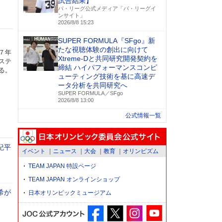
試合結果】
パ・リーグ公式メディア「パ・リーグイ
ンサイト」
2026/8/8 15:23
SUPER FORMULA『SFgo』新
たな視聴体験の創出に向けて
７年
Xtreme-Dと共同研究開発契約を
ステ
締結 ハイパフォーマンスコンピ
る。
ューティング技術を基に⾼速デ
ータ分析を共同研究へ
SUPER FORMULA／SFgo
2026/8/8 13:00
公式情報一覧
紀平
イベント
ニュース
大会
教育
オリンピズム
TEAM JAPAN 特設ページ
TEAM JAPAN オンラインショップ
希が
日本オリンピックミュージアム