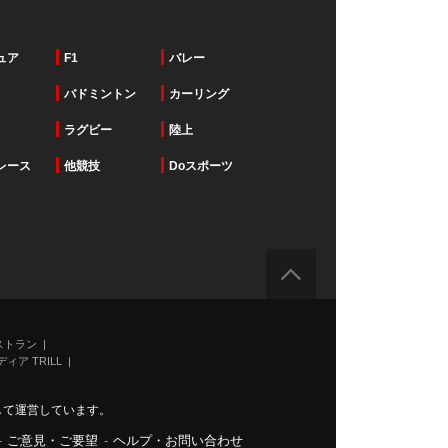
ュア
F1
バレー
バドミントン
カーリング
ラグビー
陸上
レース
他競技
Doスポーツ
ストラン
ィア TRILL
力して運営しています。
-
ご意見・ご要望
-
ヘルプ・お問い合わせ