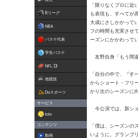
「限りなくプロに近
Bリーグ
も表現も、すべてが
大成にさしかかって
NBA
フの時間も充実させ
バスケ代表
ーズンにかかわって
学生バスケ
友野自身「もう間違
NFL
「自分の中で、『す
他競技
からショート・フリ
かり次のシーズンに
Doスポーツ
サービス
今公演では、新ショ
toto
コンテンツ
「僕は、シーズンの
いように。グランプ
動画