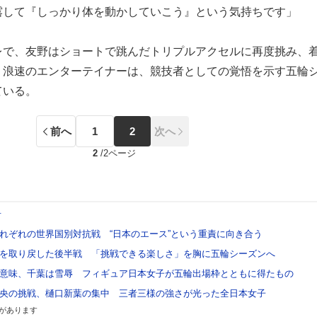
露して『しっかり体を動かしていこう』という気持ちです」
で、友野はショートで跳んだトリプルアクセルに再度挑み、
。浪速のエンターテイナーは、競技者としての覚悟を示す五輪
ている。
前へ
1
2
次へ
2
/
2ページ
希
れぞれの世界国別対抗戦 “日本のエース”という重責に向き合う
を取り戻した後半戦 「挑戦できる楽しさ」を胸に五輪シーズンへ
意味、千葉は雪辱 フィギュア日本女子が五輪出場枠とともに得たもの
央の挑戦、樋口新葉の集中 三者三様の強さが光った全日本女子
があります