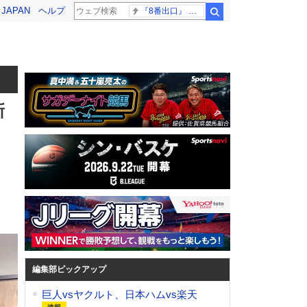
! JAPAN
ヘルプ
『8番出口』 金ロー
検索
新
編集部ピックアップ
巨人vsヤクルト、日本ハムvs楽天