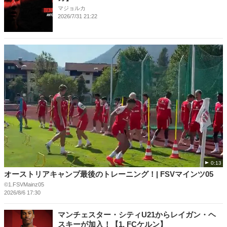
マジョルカ
2026/7/31 21:22
0:13
オーストリアキャンプ最後のトレーニング！| FSVマインツ05
©1.FSVMainz05
2026/8/6 17:30
マンチェスター・シティU21からレイガン・ヘ
スキーが加入！【1. FCケルン】