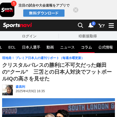
注目の試合や大会速報をアプリで
閉じる
sports
検索
通知
i
ログイン
ID新規取得
L
ECL
日本人選手
動画
ニュース
コラム
公式情報
現地発！ プレミア日本人の週刊リポート（毎週水曜更新）
クリスタルパレスの勝利に不可欠だった鎌田
の“クール” 三笘との日本人対決でフットボー
ルIQの高さを見せた
森昌利
2025年4月9日 16:35