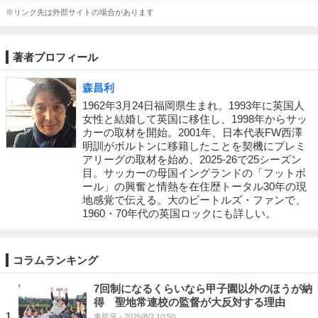
※リンク先は外部サイトの場合があります
著者プロフィール
森昌利
1962年3月24日福岡県生まれ。1993年に英国人
女性と結婚して英国に移住し、1998年からサッ
カーの取材を開始。2001年、日本代表FW西澤
明訓がボルトンに移籍したことを契機にプレミ
アリーグの取材を始め、2025-26で25シーズン
目。サッカーの母国イングランドの「フットボ
ール」の興奮と情熱を在住歴トータル30年の現
地感覚で伝える。大のビートルズ・ファンで、
1960・70年代の英国ロックにも詳しい。
コラムランキング
7回制になるくらいなら甲子園以外のほうが納
得 聖地常連校の監督が大反対する理由
1
東哲平
- 2026/8/2 10:50