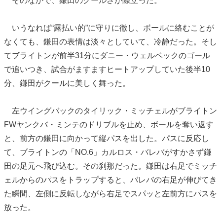
そのなかで、鎌田のクールさが際立った。
いうなれば“露払い的”に守りに徹し、ボールに絡むことが
なくても、鎌田の表情は淡々としていて、冷静だった。そし
てブライトンが前半31分にダニー・ウェルベックのゴール
で追いつき、試合がますますヒートアップしていた後半10
分、鎌田がクールに美しく舞った。
左ウイングバックのタイリック・ミッチェルがブライトン
FWヤンクバ・ミンテのドリブルを止め、ボールを奪い返す
と、前方の鎌田に向かって縦パスを出した。パスに反応し
て、ブライトンの「NO.6」カルロス・バレバがすかさず鎌
田の足元へ飛び込む。その刹那だった。鎌田は右足でミッチ
ェルからのパスをトラップすると、バレバの右足が伸びてき
た瞬間、左側に反転しながら右足でスパッと左前方にパスを
放った。