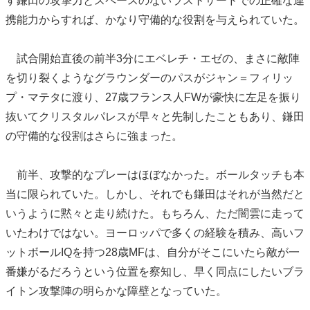
す鎌田の攻撃力とスペースのないラストサードでの正確な連
携能力からすれば、かなり守備的な役割を与えられていた。
試合開始直後の前半3分にエベレチ・エゼの、まさに敵陣
を切り裂くようなグラウンダーのパスがジャン＝フィリッ
プ・マテタに渡り、27歳フランス人FWが豪快に左足を振り
抜いてクリスタルパレスが早々と先制したこともあり、鎌田
の守備的な役割はさらに強まった。
前半、攻撃的なプレーはほぼなかった。ボールタッチも本
当に限られていた。しかし、それでも鎌田はそれが当然だと
いうように黙々と走り続けた。もちろん、ただ闇雲に走って
いたわけではない。ヨーロッパで多くの経験を積み、高いフ
ットボールIQを持つ28歳MFは、自分がそこにいたら敵が一
番嫌がるだろうという位置を察知し、早く同点にしたいブラ
イトン攻撃陣の明らかな障壁となっていた。