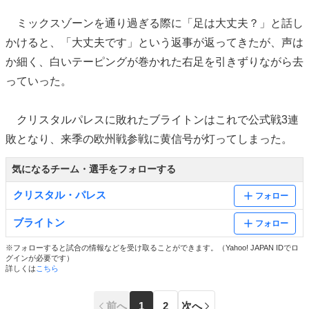
ミックスゾーンを通り過ぎる際に「足は大丈夫？」と話し
かけると、「大丈夫です」という返事が返ってきたが、声は
か細く、白いテーピングが巻かれた右足を引きずりながら去
っていった。
クリスタルパレスに敗れたブライトンはこれで公式戦3連
敗となり、来季の欧州戦参戦に黄信号が灯ってしまった。
気になるチーム・選手をフォローする
クリスタル・パレス
フォロー
ブライトン
フォロー
※フォローすると試合の情報などを受け取ることができます。（Yahoo! JAPAN IDでロ
グインが必要です）
詳しくは
こちら
前へ
1
2
次へ