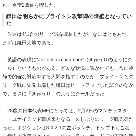
れ、今季2敗目を喫した。
鎌田は明らかにブライトン攻撃陣の障壁となってい
た
先週は4試合のリーグ戦を取材したが、なにはともあれ、
まずは鎌田大地である。
英語の表現に“as cool as cucumber”（きゅうりのようにク
ール）というものがある。どんな状況に置かれても非常に冷
静で的確な対応をする人間を指すものだが、ブライトンとの
リーグ戦に先発出場した鎌田はヒートアップした試合のなか
で、まさに「きゅうり」のようにクールだった。
28歳の日本代表MFにとっては、2月2日のマンチェスタ
ー・ユナイテッド戦以来となる、久しぶりのリーグ戦先発だ
った。ポジションは3-4-2-1の左ボランチ。トップ下もこな