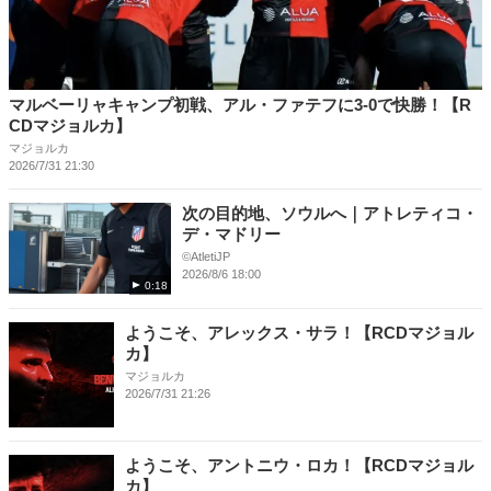
マルベーリャキャンプ初戦、アル・ファテフに3-0で快勝！【R
CDマジョルカ】
マジョルカ
2026/7/31 21:30
次の目的地、ソウルへ｜アトレティコ・
デ・マドリー
©️AtletiJP
2026/8/6 18:00
0:18
ようこそ、アレックス・サラ！【RCDマジョル
カ】
マジョルカ
2026/7/31 21:26
ようこそ、アントニウ・ロカ！【RCDマジョル
カ】