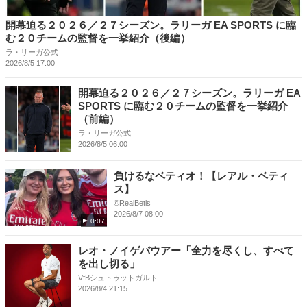
開幕迫る２０２６／２７シーズン。ラリーガ EA SPORTS に臨
む２０チームの監督を一挙紹介（後編）
ラ・リーガ公式
2026/8/5 17:00
開幕迫る２０２６／２７シーズン。ラリーガ EA
SPORTS に臨む２０チームの監督を一挙紹介
（前編）
ラ・リーガ公式
2026/8/5 06:00
負けるなベティオ！【レアル・ベティ
ス】
©RealBetis
2026/8/7 08:00
0:07
レオ・ノイゲバウアー「全力を尽くし、すべて
を出し切る」
VfBシュトゥットガルト
2026/8/4 21:15