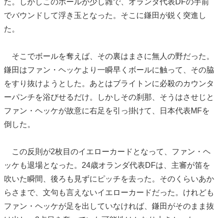
た。しかしこのボールが少し雑で、オランダ代表DFの手前
でバウンドして浮き玉となった。そこに鎌田が鋭く突進し
た。
そこでボールを奪えば、その裏はまさに無人の野だった。
鎌田はファン・ヘッケより一瞬早くボールに触って、その脇
をすり抜けようとした。あとはブライトンに必殺のカウンタ
ーパンチを浴びせるだけ。しかしその刹那、そうはさせじと
ファン・ヘッケが故意に右足を引っ掛けて、日本代表MFを
倒した。
この反則が2枚目のイエローカードとなって、ファン・ヘ
ッケも退場となった。24歳オランダ代表DFは、主審が笛を
吹いた瞬間、後ろも見ずにピッチを去った。そのくらいあか
らさまで、文句も言えないイエローカードだった。けれども
ファン・ヘッケが足を出していなければ、鎌田がそのまま抜