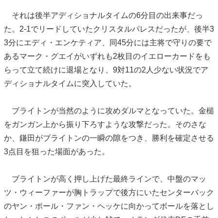
それは後半アディショナルタイムの6分目の出来事だっ
た。2-1でリードしていたクリスタルパレスだったが、後半3
3分にエディ・エンケティア、同45分には主将で守りの要で
あるマーク・グエイがいずれも2枚目のイエローカードをも
らって立て続けに退場となり、9対11の2人少ない状況でア
ディショナルタイムに突入していた。
ブライトンが当然のように攻めダルマとなっていた。金槌
をガンガン上から振り下ろすような攻撃だった。そのさな
か、鎌田がブライトンの一瞬の隙をつき、勝利を確定させる
3点目を狙った場面があった。
ブライトンが高く押し上げた最終ラインで、中盤のマッ
ツ・ウィーファーが胸トラップで後方にいたセンターバック
のヤン・ポール・ファン・ヘッケに向かってボールを落とし