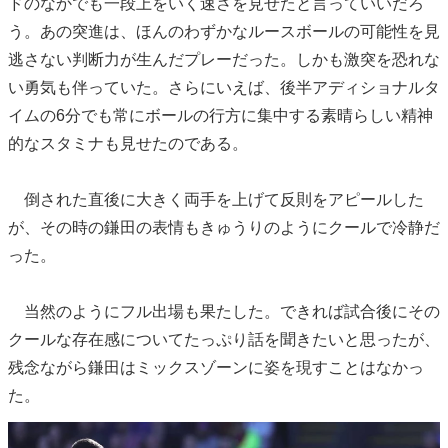
ドのなかでも一段上をいく速さを見せたと言っていいだろ
う。あの突進は、ほんのわずかなルースボールの可能性を見
逃さない判断力が生んだプレーだった。しかも激突を恐れな
い勇気も伴っていた。さらにいえば、後半アディショナルタ
イムの6分でも常にボールの行方に集中する素晴らしい精神
的なスタミナも見せたのである。
倒された直後に大きく両手を上げて反則をアピールした
が、その時の鎌田の表情もきゅうりのようにクールで冷静だ
った。
当然のようにフル出場も果たした。できれば試合後にその
クールな存在感についてたっぷり話を聞きたいと思ったが、
残念ながら鎌田はミックスゾーンに姿を現すことはなかっ
た。