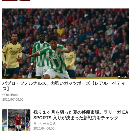
0:27
パブロ・フォルナルス、力強いガッツポーズ【レアル・ベティ
ス】
©RealBetis
2026/8/7 08:00
残り１ヶ月を切った夏の移籍市場。ラリーガ EA
SPORTS 入りが決まった新戦力をチェック
ラ・リーガ公式
2026/8/4 06:00