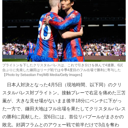
ブライトンを下したクリスタルパレスは、これで引き分けを挟んで4連勝。6試
合ぶりに先発した鎌田はリーグ戦では今季4度目のフル出場で勝利に寄与した
【Photo by Sebastian Frej/MB Media/Getty Images】
日本人対決となった4月5日（現地時間、以下同）のクリ
スタルパレス対ブライトン。接触プレーで右足を痛めた三笘
薫が、大きな見せ場がないまま後半18分にベンチに下がっ
た一方で、鎌田大地はフル出場を果たしてクリスタルパレス
の勝利に貢献した。翌6日には、首位リバプールがまさかの
敗北。好調フラムとのアウェー戦で前半だけで3点を奪わ