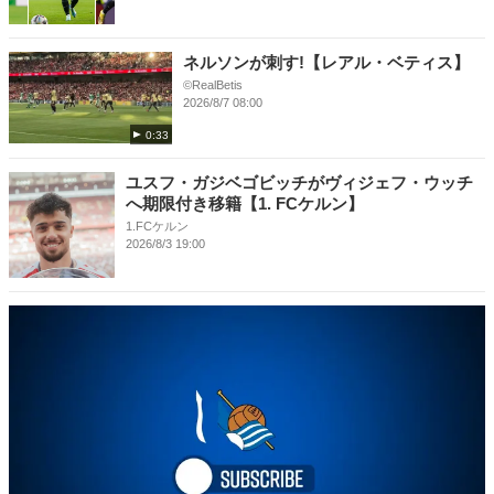
ネルソンが刺す!【レアル・ベティス】
©RealBetis
2026/8/7 08:00
0:33
ユスフ・ガジベゴビッチがヴィジェフ・ウッチ
へ期限付き移籍【1. FCケルン】
1.FCケルン
2026/8/3 19:00