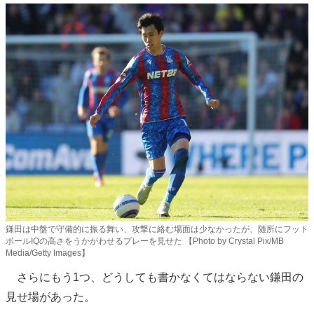
鎌田は中盤で守備的に振る舞い、攻撃に絡む場面は少なかったが、随所にフット
ボールIQの高さをうかがわせるプレーを見せた 【Photo by Crystal Pix/MB
Media/Getty Images】
さらにもう1つ、どうしても書かなくてはならない鎌田の
見せ場があった。