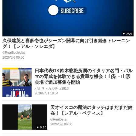
2:21
久保建英と喜多壱也がシーズン開幕に向け引き続きトレーニン
グ！【レアル・ソシエダ】
©RealSociedad
2026/8/6 08:00
日本代表GK鈴木彩艶所属のイタリア名門・パル
マの育成を体験できる貴重な機会！山梨・山形
会場で追加募集を開始
パルマ・カルチョ1913
2026/7/31 18:54
天才イスコの魔法のタッチはまだまだ健
在！【レアル・ベティス】
©RealBetis
2026/8/6 08:00
0:15