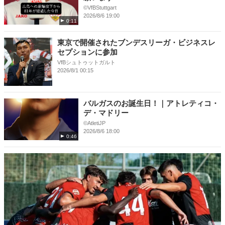
©VfBStuttgart
2026/8/6 19:00
0:11
東京で開催されたブンデスリーガ・ビジネスレ
セプションに参加
VfBシュトゥットガルト
2026/8/1 00:15
バルガスのお誕生日！｜アトレティコ・
デ・マドリー
©️AtletiJP
2026/8/6 18:00
0:46