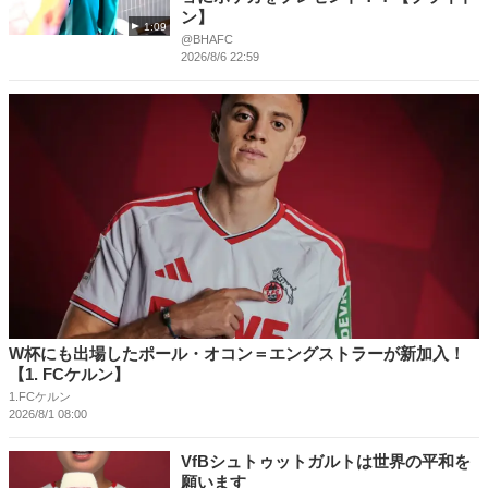
ン】
1:09
@BHAFC
2026/8/6 22:59
W杯にも出場したポール・オコン＝エングストラーが新加入！
【1. FCケルン】
1.FCケルン
2026/8/1 08:00
VfBシュトゥットガルトは世界の平和を
願います