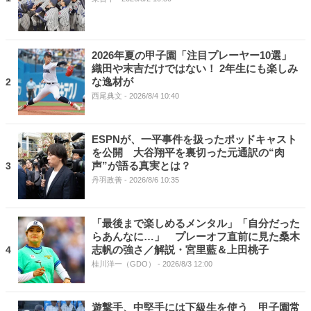
2026年夏の甲子園「注目プレーヤー10選」
織田や末吉だけではない！ 2年生にも楽しみ
な逸材が
2
西尾典文
- 2026/8/4 10:40
ESPNが、一平事件を扱ったポッドキャスト
を公開 大谷翔平を裏切った元通訳の“肉
声”が語る真実とは？
3
丹羽政善
- 2026/8/6 10:35
「最後まで楽しめるメンタル」「自分だった
らあんなに…」 プレーオフ直前に見た桑木
志帆の強さ／解説・宮里藍＆上田桃子
4
桂川洋一（GDO）
- 2026/8/3 12:00
遊撃手、中堅手には下級生を使う 甲子園常