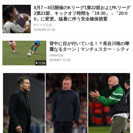
8月7～8日開催のKリーグ1第22節およびKリーグ
2第21節、キックオフ時間を「19:30」→「20:0
0」に変更。猛暑に伴う安全確保措置
Kリーグ公式
2026/8/6 07:00
背中に目が付いている！？長谷川唯の華
麗なるターン｜マンチェスター・シティ
©ManCity
2026/8/7 12:00
0:59