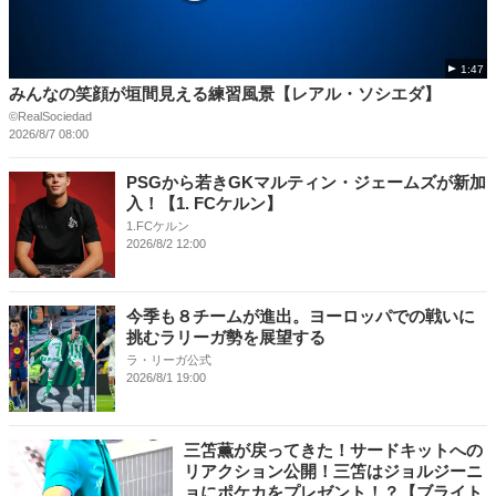
1:47
みんなの笑顔が垣間見える練習風景【レアル・ソシエダ】
©RealSociedad
2026/8/7 08:00
PSGから若きGKマルティン・ジェームズが新加
入！【1. FCケルン】
1.FCケルン
2026/8/2 12:00
今季も８チームが進出。ヨーロッパでの戦いに
挑むラリーガ勢を展望する
ラ・リーガ公式
2026/8/1 19:00
三笘薫が戻ってきた！サードキットへの
リアクション公開！三笘はジョルジーニ
ョにポケカをプレゼント！？【ブライト