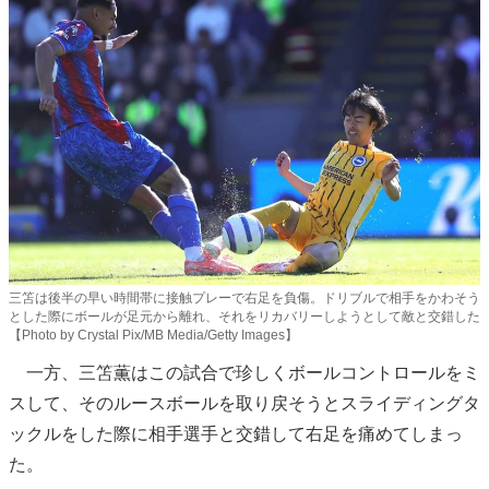
三笘は後半の早い時間帯に接触プレーで右足を負傷。ドリブルで相手をかわそう
とした際にボールが足元から離れ、それをリカバリーしようとして敵と交錯した
【Photo by Crystal Pix/MB Media/Getty Images】
一方、三笘薫はこの試合で珍しくボールコントロールをミ
スして、そのルースボールを取り戻そうとスライディングタ
ックルをした際に相手選手と交錯して右足を痛めてしまっ
た。