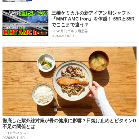
三菱ケミカルの新アイアン用シャフト
『MMT AMC Iron』を体感！ 65Rと85R
でここまで違う？
GEW 月刊ゴルフ用品界
2:42
2026/6/11 07:00
徹底した紫外線対策が骨の健康に影響？日焼け止めとビタミンD
不足の関係とは
ココカラネクスト
2026/8/8 11:50