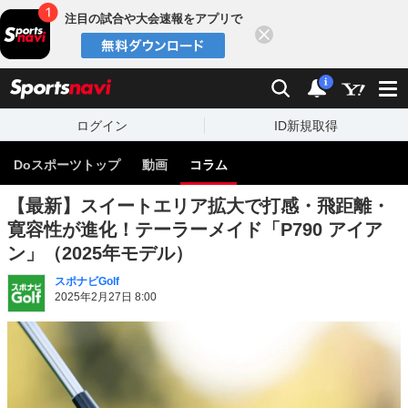
注目の試合や大会速報をアプリで
閉じる
sports
検索
通知
i
ログイン
ID新規取得
Doスポーツトップ
動画
コラム
【最新】スイートエリア拡大で打感・飛距離・
寛容性が進化！テーラーメイド「P790 アイア
ン」（2025年モデル）
スポナビGolf
2025年2月27日 8:00