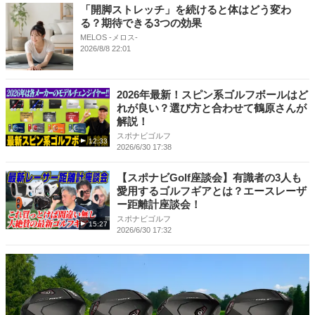
「開脚ストレッチ」を続けると体はどう変わ
る？期待できる3つの効果
MELOS -メロス-
2026/8/8 22:01
2026年最新！スピン系ゴルフボールはど
れが良い？選び方と合わせて鶴原さんが
解説！
スポナビゴルフ
12:33
2026/6/30 17:38
【スポナビGolf座談会】有識者の3人も
愛用するゴルフギアとは？エースレーザ
ー距離計座談会！
スポナビゴルフ
15:27
2026/6/30 17:32