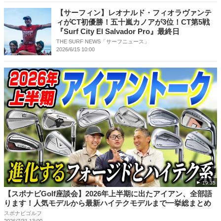
【サーフィン】レオナルド・フィオラヴァンテ
ィがCT初優勝！五十嵐カノアが3位！CT第5戦
『Surf City El Salvador Pro』最終日
THE SURF NEWS「サーフニュース」
2026/6/15 10:00
19:35
【スポナビGolf座談会】2026年上半期に出たアイアン、全部語
ります！人気モデルから最新ハイテクモデルまで一挙総まとめ
スポナビゴルフ
2026/7/31 13:00