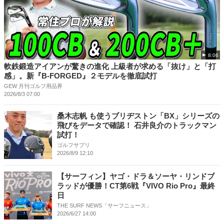
8:06
軟鉄鍛造アイアンが驚きの進化 上級者が求める「抜け」と「打
感」。新『B-FORGED』２モデルを徹底試打
GEW 月刊ゴルフ用品界
2026/8/3 07:00
桑木志帆 も使うブリヂストン「BX」シリーズの
飛びをデータで確認！ 石井良介のトラックマン
試打！
ゴルフサプリ
2026/8/9 12:10
【サーフィン】ヤゴ・ドラ＆ソーヤ・リンドブ
ラッドが優勝！CT第6戦『VIVO Rio Pro』最終
日
THE SURF NEWS「サーフニュース」
2026/6/27 14:00