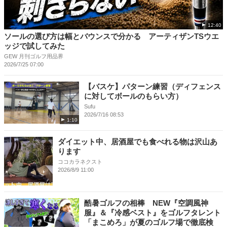
12:40
ソールの選び方は幅とバウンスで分かる アーティザンTSウエ
ッジで試してみた
GEW 月刊ゴルフ用品界
2026/7/25 07:00
【バスケ】パターン練習（ディフェンス
に対してボールのもらい方）
Sufu
2026/7/16 08:53
1:10
ダイエット中、居酒屋でも食べれる物は沢山あ
ります
ココカラネクスト
2026/8/9 11:00
酷暑ゴルフの相棒 NEW『空調風神
服』＆『冷感ベスト』をゴルフタレント
「まこめろ」が夏のゴルフ場で徹底検