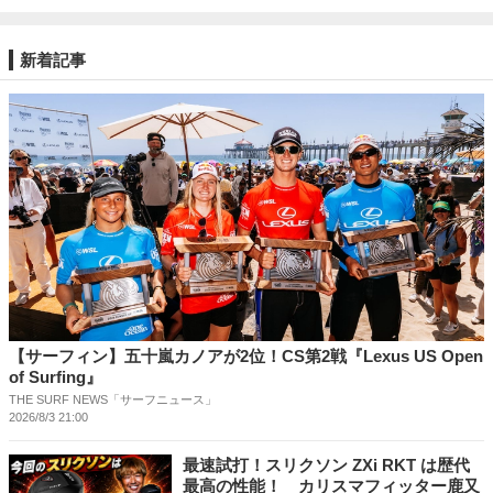
新着記事
【サーフィン】五十嵐カノアが2位！CS第2戦『Lexus US Open
of Surfing』
THE SURF NEWS「サーフニュース」
2026/8/3 21:00
最速試打！スリクソン ZXi RKT は歴代
最高の性能！ カリスマフィッター鹿又