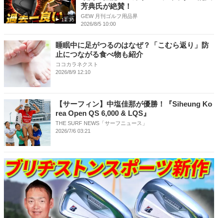
芳典氏が絶賛！
GEW 月刊ゴルフ用品界
12:35
2026/8/5 10:00
睡眠中に足がつるのはなぜ？「こむら返り」防
止につながる食べ物も紹介
ココカラネクスト
2026/8/9 12:10
【サーフィン】中塩佳那が優勝！『Siheung Ko
rea Open QS 6,000 & LQS』
THE SURF NEWS「サーフニュース」
2026/7/6 03:21