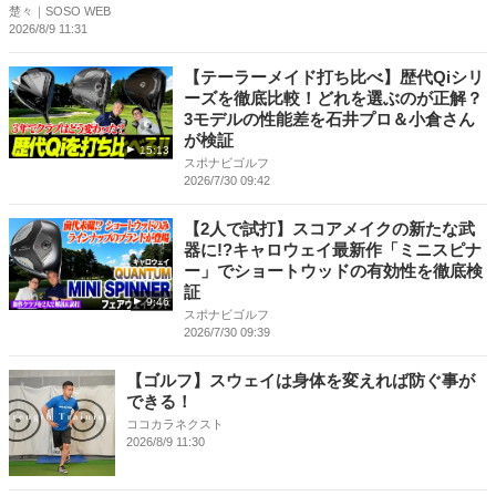
楚々｜SOSO WEB
2026/8/9 11:31
【テーラーメイド打ち比べ】歴代Qiシリ
ーズを徹底比較！どれを選ぶのが正解？
3モデルの性能差を石井プロ＆小倉さん
が検証
15:13
スポナビゴルフ
2026/7/30 09:42
【2人で試打】スコアメイクの新たな武
器に!?キャロウェイ最新作「ミニスピナ
ー」でショートウッドの有効性を徹底検
証
9:46
スポナビゴルフ
2026/7/30 09:39
【ゴルフ】スウェイは身体を変えれば防ぐ事が
できる！
ココカラネクスト
2026/8/9 11:30