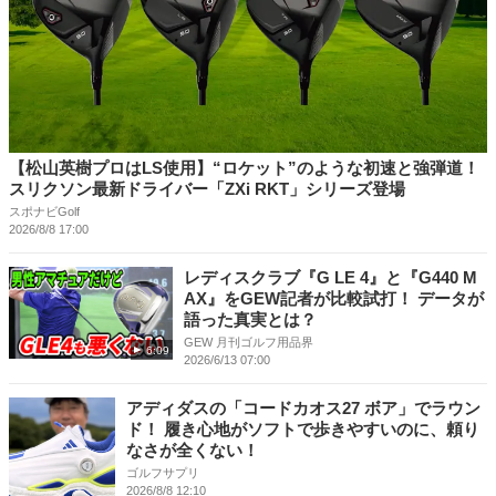
【松山英樹プロはLS使用】“ロケット”のような初速と強弾道！
スリクソン最新ドライバー「ZXi RKT」シリーズ登場
スポナビGolf
2026/8/8 17:00
レディスクラブ『G LE 4』と『G440 M
AX』をGEW記者が比較試打！ データが
語った真実とは？
GEW 月刊ゴルフ用品界
6:09
2026/6/13 07:00
アディダスの「コードカオス27 ボア」でラウン
ド！ 履き心地がソフトで歩きやすいのに、頼り
なさが全くない！
ゴルフサプリ
2026/8/8 12:10