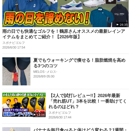
26:35
雨の日でも快適なゴルフを！鶴原さんオススメの最新レインア
イテムをまとめてご紹介！【2026年版】
スポナビゴルフ
2026/6/30 17:54
夏でもウォーキングで痩せる！脂肪燃焼を高め
る3つのコツ
MELOS -メロス-
2026/8/9 05:00
【2人で試打レビュー!!】2026年最新
「売れ筋UT」3本を比較！一番助けてく
れるのはどれ？
スポナビゴルフ
13:06
2026/6/30 17:44
バナナを毎日食べると体はどう変わる？1週間・