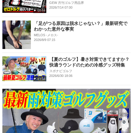
GEW 月刊ゴルフ用品界
2026/7/14 07:00
10:58
「足がつる原因は脱水じゃない？」最新研究で
わかった意外な事実
MELOS -メロス-
2026/8/9 07:15
【夏のゴルフ】暑さ対策できてますか？
快適ラウンドのための冷感グッズ特集
スポナビゴルフ
2026/6/30 18:06
17:34