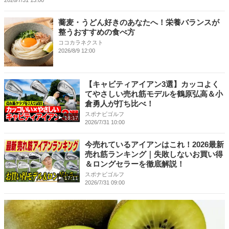
蕎麦・うどん好きのあなたへ！栄養バランスが
整うおすすめの食べ方
ココカラネクスト
2026/8/9 12:00
【キャビティアイアン3選】カッコよく
てやさしい売れ筋モデルを鶴原弘高＆小
倉勇人が打ち比べ！
スポナビゴルフ
16:17
2026/7/31 10:00
今売れているアイアンはこれ！2026最新
売れ筋ランキング｜失敗しないお買い得
＆ロングセラーを徹底解説！
スポナビゴルフ
17:11
2026/7/31 09:00