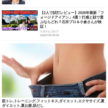
【2人で試打レビュー】2026年最新「フ
ォージドアイアン」4選！打感と顔で選
ぶならどれ？石井プロ＆小倉さんが検
証！
14:56
スポナビゴルフ
2026/7/30 09:49
筋トレ,トレーニング,フィットネス,ダイエット,エクササイズ,夏
ダイエット,夏お腹,肌だし