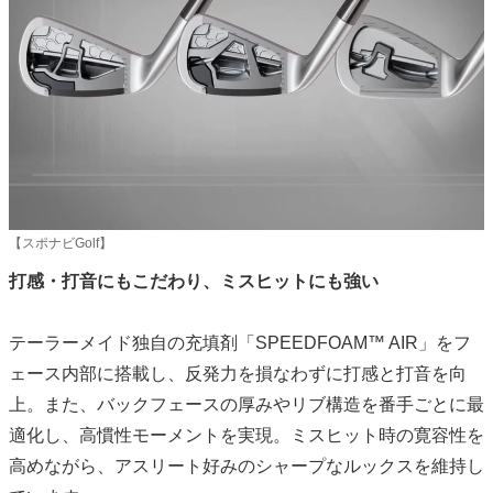
【スポナビGolf】
打感・打音にもこだわり、ミスヒットにも強い
テーラーメイド独自の充填剤「SPEEDFOAM™ AIR」をフ
ェース内部に搭載し、反発力を損なわずに打感と打音を向
上。また、バックフェースの厚みやリブ構造を番手ごとに最
適化し、高慣性モーメントを実現。ミスヒット時の寛容性を
高めながら、アスリート好みのシャープなルックスを維持し