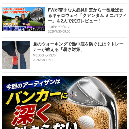
FWが苦手な人必見!! 芝から一番飛ばせ
るキャロウェイ「クアンタム ミニバフィ
ー」を2人で試打レビュー！
スポナビゴルフ
11:51
2026/7/30 09:30
夏のウォーキングで熱中症を防ぐには？トレー
ナーが教える「暑さ対策」
MELOS -メロス-
2026/8/9 11:11