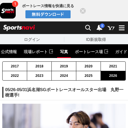
ボートレース情報を快適に見る
閉じる
スポーツナビ
検索
通知
i
ログイン
ID新規取得
公式情報
現場レポート
写真
ボートレース場
ガイド
2017
2018
2019
2020
2021
2022
2023
2024
2025
2026
05/26-05/31浜名湖SGボートレースオールスター出場 丸野一
樹選手!