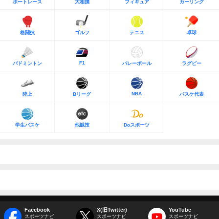
ボートレース
大相撲
フィギュア
カーリング
格闘技
ゴルフ
テニス
卓球
F1
バドミントン
バレーボール
ラグビー
NBA
陸上
Bリーグ
バスケ代表
学生バスケ
他競技
Doスポーツ
Facebook
X(旧Twitter)
YouTube
スポーツナビ
スポーツナビ
スポーツナビ