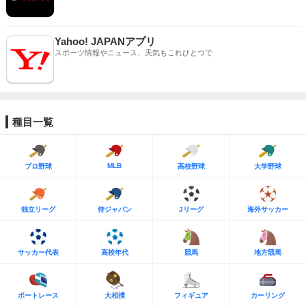
Yahoo! JAPANアプリ
スポーツ情報やニュース、天気もこれひとつで
種目一覧
MLB
プロ野球
高校野球
大学野球
独立リーグ
侍ジャパン
Jリーグ
海外サッカー
サッカー代表
高校年代
競馬
地方競馬
ボートレース
大相撲
フィギュア
カーリング