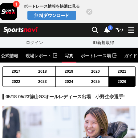
ボートレース情報を快適に見る
閉じる
スポーツナビ
検索
通知
i
ログイン
ID新規取得
公式情報
現場レポート
写真
ボートレース場
ガイド
2017
2018
2019
2020
2021
2022
2023
2024
2025
2026
05/18-05/23徳山G3オールレディース出場 小野生奈選手!