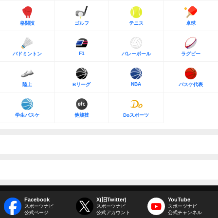
格闘技
ゴルフ
テニス
卓球
F1
バドミントン
バレーボール
ラグビー
NBA
陸上
Bリーグ
バスケ代表
学生バスケ
他競技
Doスポーツ
Facebook
X(旧Twitter)
YouTube
スポーツナビ
スポーツナビ
スポーツナビ
公式ページ
公式アカウント
公式チャンネル