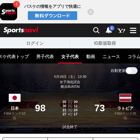
バスケの情報をアプリで快適に
閉じる
スポーツナビ
検索
通知
i
ログイン
ID新規取得
スケ代表トップ
男子代表
女子代表
動画
ニュース
コラ