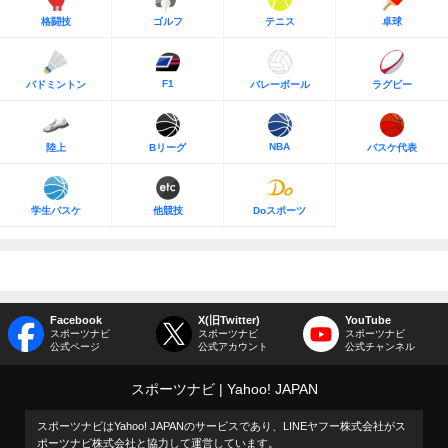
格闘技
ゴルフ
テニス
卓球
F1
バドミントン
バレーボール
ラグビー
NBA
陸上
Bリーグ
バスケ代表
学生バスケ
他競技
Doスポーツ
Facebook
X(旧Twitter)
YouTube
スポーツナビ
スポーツナビ
スポーツナビ
公式ページ
公式アカウント
公式チャンネル
スポーツナビ
Yahoo! JAPAN
スポーツナビはYahoo! JAPANのサービスであり、LINEヤフー株式会社がス
ポーツナビ株式会社と協力して運営しています。