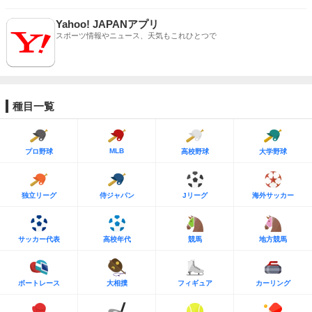
Yahoo! JAPANアプリ
スポーツ情報やニュース、天気もこれひとつで
種目一覧
MLB
プロ野球
高校野球
大学野球
独立リーグ
侍ジャパン
Jリーグ
海外サッカー
サッカー代表
高校年代
競馬
地方競馬
ボートレース
大相撲
フィギュア
カーリング