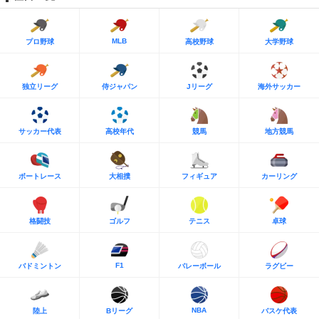
MLB
プロ野球
高校野球
大学野球
独立リーグ
侍ジャパン
Jリーグ
海外サッカー
サッカー代表
高校年代
競馬
地方競馬
ボートレース
大相撲
フィギュア
カーリング
格闘技
ゴルフ
テニス
卓球
F1
バドミントン
バレーボール
ラグビー
NBA
陸上
Bリーグ
バスケ代表