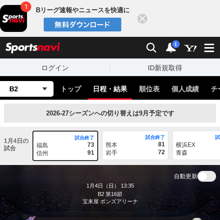
Bリーグ速報やニュースを快適に
閉じる
スポーツナビ
検索
通知
i
ログイン
ID新規取得
B2
トップ
日程・結果
順位表
個人成績
チ
2026-27シーズンへの切り替えは9月予定です
試合終了
試合終了
1月4日の
81
73
熊本
横浜EX
福島
試合
72
91
岩手
青森
信州