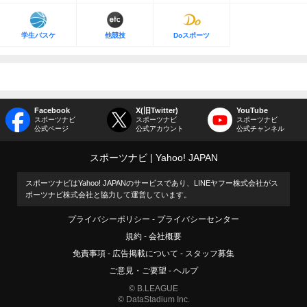
学生バスケ
他競技
Doスポーツ
Facebook
X(旧Twitter)
YouTube
スポーツナビ
スポーツナビ
スポーツナビ
公式ページ
公式アカウント
公式チャンネル
スポーツナビ
Yahoo! JAPAN
スポーツナビはYahoo! JAPANのサービスであり、LINEヤフー株式会社がス
ポーツナビ株式会社と協力して運営しています。
プライバシーポリシー
プライバシーセンター
規約
会社概要
免責事項
広告掲載について
スタッフ募集
ご意見・ご要望
ヘルプ
© B.LEAGUE
© DataStadium Inc.