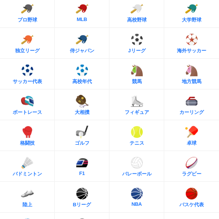
MLB
プロ野球
高校野球
大学野球
独立リーグ
侍ジャパン
Jリーグ
海外サッカー
サッカー代表
高校年代
競馬
地方競馬
ボートレース
大相撲
フィギュア
カーリング
格闘技
ゴルフ
テニス
卓球
F1
バドミントン
バレーボール
ラグビー
NBA
陸上
Bリーグ
バスケ代表