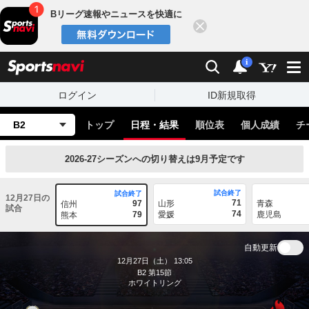
Bリーグ速報やニュースを快適に
閉じる
スポーツナビ
検索
通知
i
ログイン
ID新規取得
B2
トップ
日程・結果
順位表
個人成績
チ
2026-27シーズンへの切り替えは9月予定です
試合終了
試合終了
12月27日の
71
97
山形
青森
信州
試合
74
79
愛媛
鹿児島
熊本