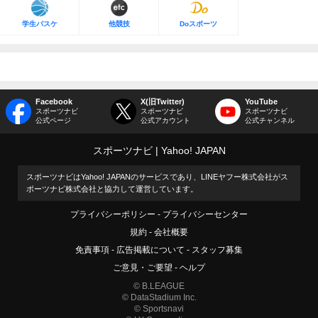
学生バスケ
他競技
Doスポーツ
Facebook
X(旧Twitter)
YouTube
スポーツナビ
スポーツナビ
スポーツナビ
公式ページ
公式アカウント
公式チャンネル
スポーツナビ
Yahoo! JAPAN
スポーツナビはYahoo! JAPANのサービスであり、LINEヤフー株式会社がス
ポーツナビ株式会社と協力して運営しています。
プライバシーポリシー
プライバシーセンター
規約
会社概要
免責事項
広告掲載について
スタッフ募集
ご意見・ご要望
ヘルプ
© B.LEAGUE
© DataStadium Inc.
© Sportsnavi