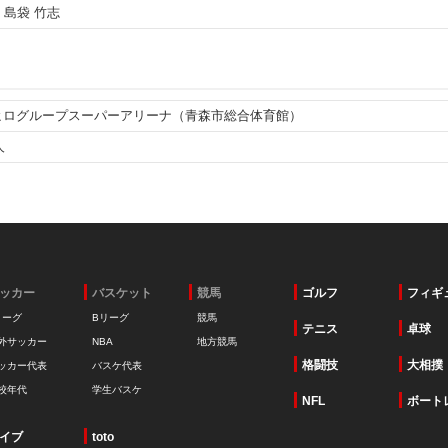
ッカー
バスケット
競馬
ゴルフ
フィギ
リーグ
Bリーグ
競馬
テニス
卓球
外サッカー
NBA
地方競馬
格闘技
大相撲
ッカー代表
バスケ代表
校年代
学生バスケ
NFL
ボート
イブ
toto