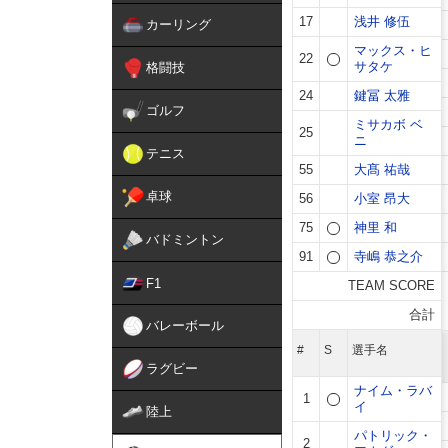
カーリング
格闘技
ゴルフ
テニス
卓球
バドミントン
F1
バレーボール
ラグビー
陸上