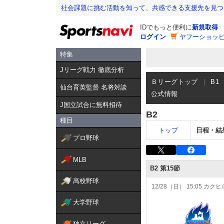
社会課題に挑む活動を知って、共感できる支援先を見つ
IDでもっと便利に
新規取得
ログイン
ヤフーショッピ
特集
Jリーグ戦力 徹底分析
Ｂリーグトップ
B1
仙台育英監督 名将対談
公式情報
J国立試合に無料招待
B2
種目
トップ
日程・結
プロ野球
MLB
高校野球
大学野球
独立リーグ