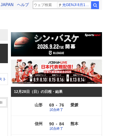
! JAPAN
ヘルプ
光GENJI 8月19日
検索
スト
12月28日（日）の日程・結果
-
山形
69
76
愛媛
試合終了
-
信州
90
84
熊本
試合終了