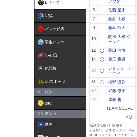
Bリーグ
NBA
バスケ代表
学生バスケ
NFL
他競技
Doスポーツ
サービス
toto
コンテンツ
動画