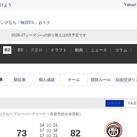
けよう
Yahoo
ングなら「毎日5％」おトク
2026-27シーズンへの切り替えは9月予定です
B2
B3
天皇杯
ドラフト
動画
ニュース
コラム
果
順位表
個人成績
チーム
競技ルール
自由交渉リ