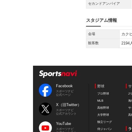
Facebook
野球
サ
スポーツナビ
プロ野球
J
公式ページ
MLB
海
X（旧Twitter）
高校野球
サ
スポーツナビ
公式アカウント
大学野球
高
独立リーグ
YouTube
ラ
スポーツナビ
侍ジャパン