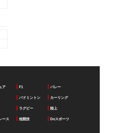
ュア
F1
バレー
バドミントン
カーリング
ラグビー
陸上
レース
他競技
Doスポーツ