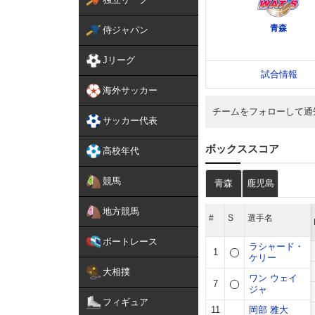
侍ジャパン
Jリーグ
海外サッカー
チームをフォローして通
サッカー代表
高校年代
競馬
地方競馬
ボートレース
大相撲
フィギュア