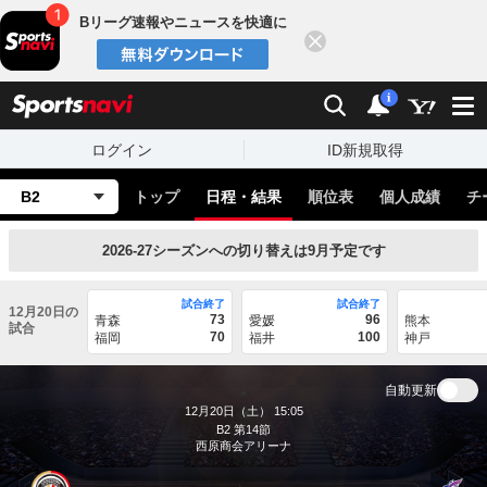
Bリーグ速報やニュースを快適に
閉じる
スポーツナビ
検索
通知
i
ログイン
ID新規取得
B2
トップ
日程・結果
順位表
個人成績
チ
2026-27シーズンへの切り替えは9月予定です
試合終了
試合終了
12月20日の
73
96
青森
愛媛
熊本
試合
70
100
福岡
福井
神戸