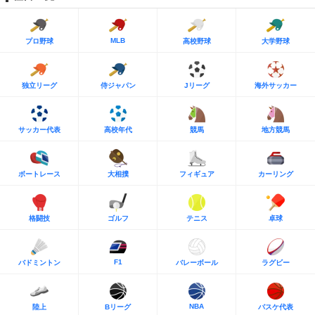
MLB
プロ野球
高校野球
大学野球
独立リーグ
侍ジャパン
Jリーグ
海外サッカー
サッカー代表
高校年代
競馬
地方競馬
ボートレース
大相撲
フィギュア
カーリング
格闘技
ゴルフ
テニス
卓球
F1
バドミントン
バレーボール
ラグビー
NBA
陸上
Bリーグ
バスケ代表