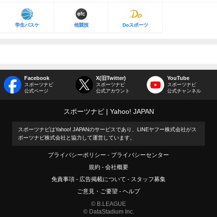
学生バスケ
他競技
Doスポーツ
Facebook
X(旧Twitter)
YouTube
スポーツナビ
スポーツナビ
スポーツナビ
公式ページ
公式アカウント
公式チャンネル
スポーツナビ
Yahoo! JAPAN
スポーツナビはYahoo! JAPANのサービスであり、LINEヤフー株式会社がス
ポーツナビ株式会社と協力して運営しています。
プライバシーポリシー
プライバシーセンター
規約
会社概要
免責事項
広告掲載について
スタッフ募集
ご意見・ご要望
ヘルプ
© B.LEAGUE
© DataStadium Inc.