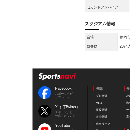
Facebook
野球
サ
スポーツナビ
プロ野球
J
公式ページ
MLB
海
X（旧Twitter）
高校野球
サ
スポーツナビ
公式アカウント
大学野球
高
独立リーグ
YouTube