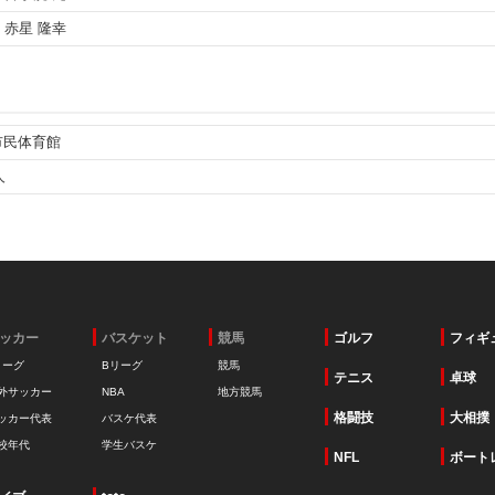
ッカー
バスケット
競馬
ゴルフ
フィギ
リーグ
Bリーグ
競馬
テニス
卓球
外サッカー
NBA
地方競馬
格闘技
大相撲
ッカー代表
バスケ代表
校年代
学生バスケ
NFL
ボート