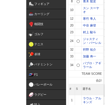
フィギュア
カーリング
格闘技
ゴルフ
テニス
卓球
バドミントン
F1
バレーボール
ラグビー
陸上