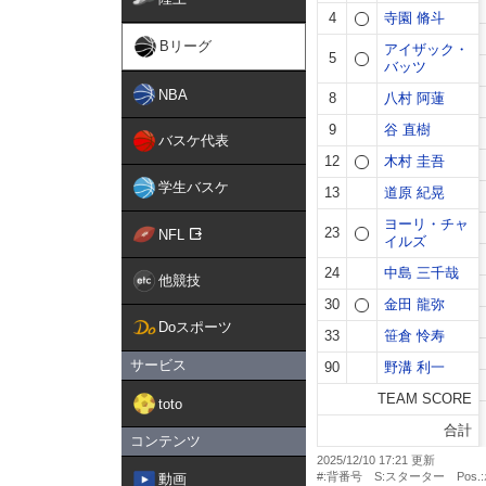
Bリーグ
NBA
バスケ代表
学生バスケ
NFL
他競技
Doスポーツ
サービス
toto
コンテンツ
動画