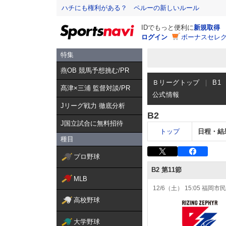
ハチにも権利がある？ ペルーの新しいルール
IDでもっと便利に
新規取得
ログイン
ボーナスセレク
特集
燕OB 競馬予想挑む/PR
Ｂリーグトップ
B1
髙津×三浦 監督対談/PR
公式情報
Jリーグ戦力 徹底分析
B2
J国立試合に無料招待
トップ
日程・結
種目
プロ野球
MLB
高校野球
大学野球