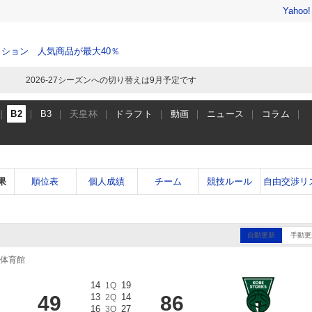
Yahoo
ション 人気商品が最大40％
2026-27シーズンへの切り替えは9月予定です
B2
B3
天皇杯
ドラフト
動画
ニュース
コラム
果
順位表
個人成績
チーム
競技ルール
自由交渉リ