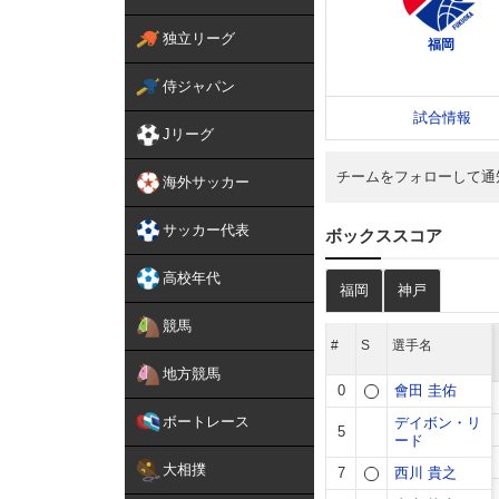
独立リーグ
侍ジャパン
Jリーグ
チームをフォローして通
海外サッカー
サッカー代表
高校年代
競馬
地方競馬
ボートレース
大相撲