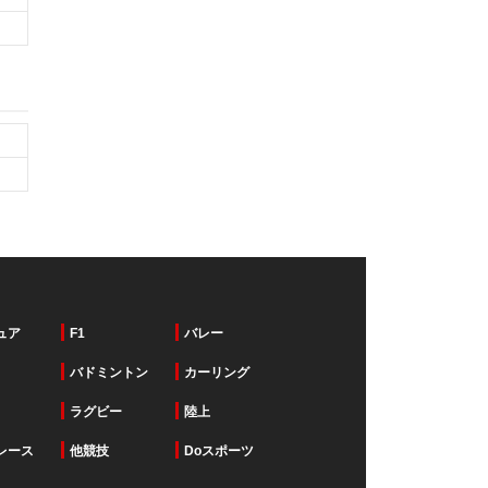
ュア
F1
バレー
バドミントン
カーリング
ラグビー
陸上
レース
他競技
Doスポーツ