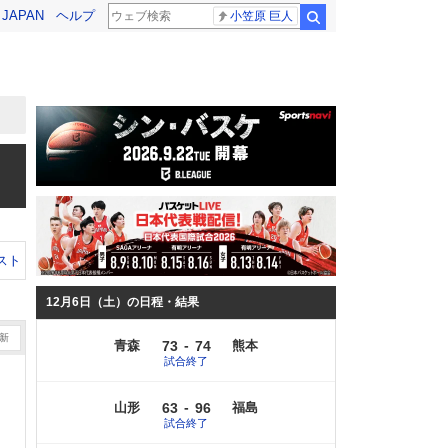
! JAPAN
ヘルプ
小笠原 巨人
検索
スト
12月6日（土）の日程・結果
-
青森
73
74
熊本
試合終了
-
山形
63
96
福島
試合終了