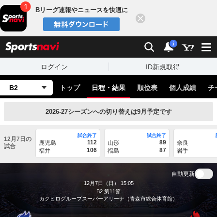
Bリーグ速報やニュースを快適に
閉じる
スポーツナビ
検索
通知
i
ログイン
ID新規取得
B2
トップ
日程・結果
順位表
個人成績
チ
2026-27シーズンへの切り替えは9月予定です
試合終了
試合終了
12月7日の
112
89
鹿児島
山形
奈良
試合
106
87
福井
福島
岩手