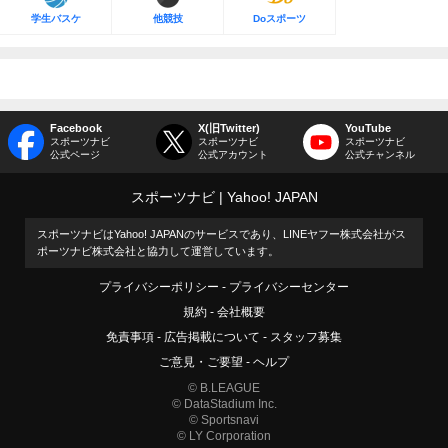
学生バスケ
他競技
Doスポーツ
Facebook
X(旧Twitter)
YouTube
スポーツナビ
スポーツナビ
スポーツナビ
公式ページ
公式アカウント
公式チャンネル
スポーツナビ
Yahoo! JAPAN
スポーツナビはYahoo! JAPANのサービスであり、LINEヤフー株式会社がス
ポーツナビ株式会社と協力して運営しています。
プライバシーポリシー
プライバシーセンター
規約
会社概要
免責事項
広告掲載について
スタッフ募集
ご意見・ご要望
ヘルプ
© B.LEAGUE
© DataStadium Inc.
© Sportsnavi
© LY Corporation