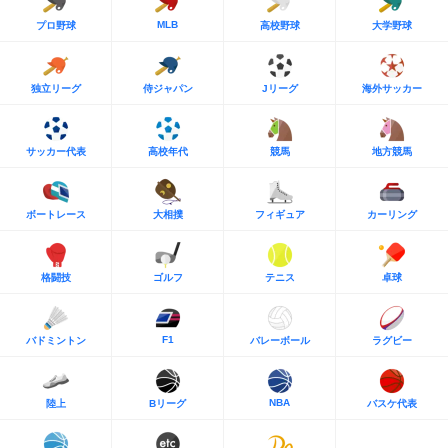
MLB
プロ野球
高校野球
大学野球
独立リーグ
侍ジャパン
Jリーグ
海外サッカー
サッカー代表
高校年代
競馬
地方競馬
ボートレース
大相撲
フィギュア
カーリング
格闘技
ゴルフ
テニス
卓球
F1
バドミントン
バレーボール
ラグビー
NBA
陸上
Bリーグ
バスケ代表