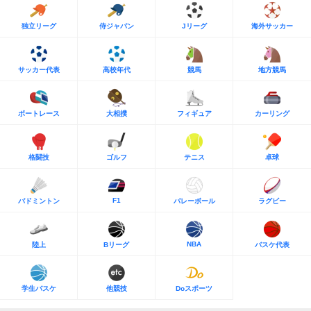
独立リーグ
侍ジャパン
Jリーグ
海外サッカー
サッカー代表
高校年代
競馬
地方競馬
ボートレース
大相撲
フィギュア
カーリング
格闘技
ゴルフ
テニス
卓球
F1
バドミントン
バレーボール
ラグビー
NBA
陸上
Bリーグ
バスケ代表
学生バスケ
他競技
Doスポーツ