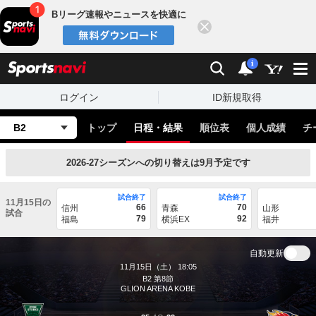
Bリーグ速報やニュースを快適に
閉じる
スポーツナビ
検索
通知
i
ログイン
ID新規取得
B2
トップ
日程・結果
順位表
個人成績
チ
2026-27シーズンへの切り替えは9月予定です
試合終了
試合終了
11月15日の
66
70
信州
青森
山形
試合
79
92
福島
横浜EX
福井