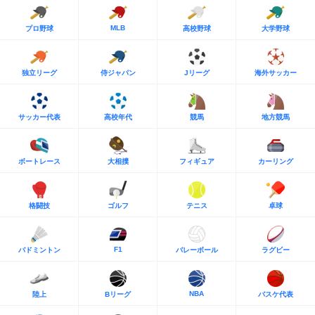
MLB
プロ野球
高校野球
大学野球
独立リーグ
侍ジャパン
Jリーグ
海外サッカー
サッカー代表
高校年代
競馬
地方競馬
ボートレース
大相撲
フィギュア
カーリング
格闘技
ゴルフ
テニス
卓球
F1
バドミントン
バレーボール
ラグビー
NBA
陸上
Bリーグ
バスケ代表