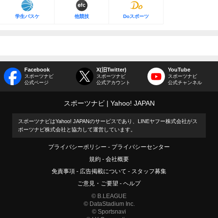
学生バスケ
他競技
Doスポーツ
Facebook
X(旧Twitter)
YouTube
スポーツナビ
スポーツナビ
スポーツナビ
公式ページ
公式アカウント
公式チャンネル
スポーツナビ
Yahoo! JAPAN
スポーツナビはYahoo! JAPANのサービスであり、LINEヤフー株式会社がス
ポーツナビ株式会社と協力して運営しています。
プライバシーポリシー
プライバシーセンター
規約
会社概要
免責事項
広告掲載について
スタッフ募集
ご意見・ご要望
ヘルプ
© B.LEAGUE
© DataStadium Inc.
© Sportsnavi