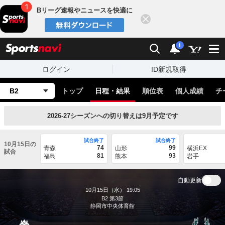
Bリーグ速報やニュースを快適に
閉じる
スポーツナビ
検索
通知
i
ログイン
ID新規取得
B2
トップ
日程・結果
順位表
個人成績
チ
2026-27シーズンへの切り替えは9月予定です
試合終了
試合終了
10月15日の
74
99
青森
山形
横浜EX
試合
81
93
福島
熊本
岩手