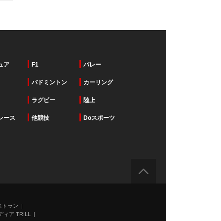
ュア
F1
バレー
バドミントン
カーリング
ラグビー
陸上
レース
他競技
Doスポーツ
ストラン
ィア TRILL