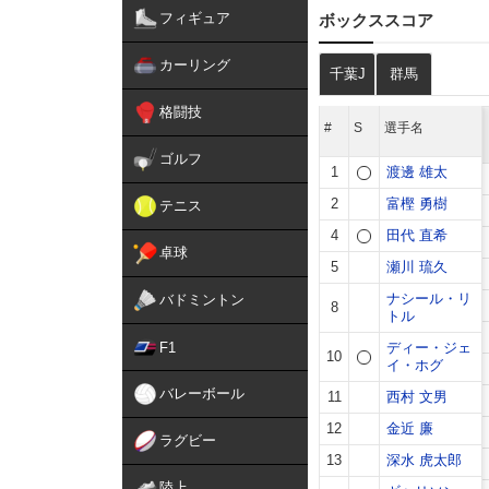
フィギュア
カーリング
格闘技
ゴルフ
テニス
卓球
バドミントン
F1
バレーボール
ラグビー
陸上