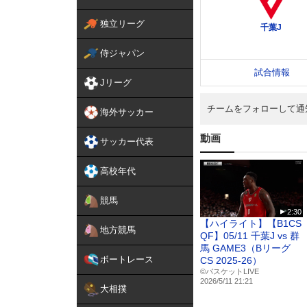
独立リーグ
侍ジャパン
Jリーグ
チームをフォローして通
海外サッカー
動画
サッカー代表
高校年代
競馬
2:30
【ハイライト】【B1CS
地方競馬
QF】05/11 千葉J vs 群
馬 GAME3（Bリーグ
ボートレース
CS 2025-26）
©バスケットLIVE
2026/5/11 21:21
大相撲