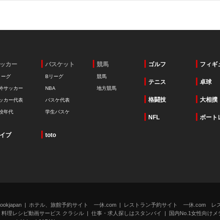
ッカー
バスケット
競馬
ゴルフ
フィギ
リーグ
Bリーグ
競馬
テニス
卓球
外サッカー
NBA
地方競馬
格闘技
大相撲
ッカー代表
バスケ代表
校年代
学生バスケ
NFL
ボート
イブ
toto
kjapan
ホテル、旅館予約サイト 一休.com
レストラン予約サイト 一休.com レ
料理レシピ動画サービス クラシル
仕事・求人探しはスタンバイ
国内No.1女性向けメデ