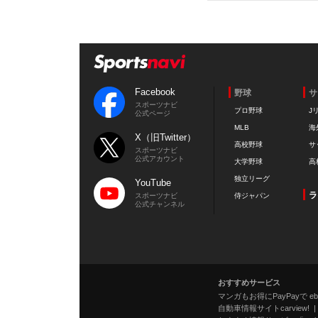
Facebook
野球
サ
スポーツナビ
プロ野球
J
公式ページ
MLB
海
X（旧Twitter）
高校野球
サ
スポーツナビ
公式アカウント
大学野球
高
独立リーグ
YouTube
ラ
スポーツナビ
侍ジャパン
公式チャンネル
おすすめサービス
マンガもお得にPayPayで eboo
自動車情報サイトcarview!