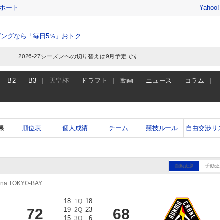
レポート
Yahoo
ングなら「毎日5％」おトク
2026-27シーズンへの切り替えは9月予定です
B2
B3
天皇杯
ドラフト
動画
ニュース
コラム
果
順位表
個人成績
チーム
競技ルール
自由交渉リ