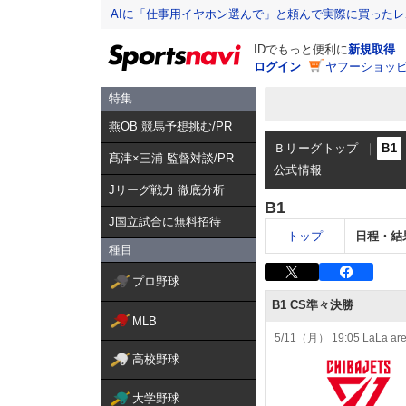
AIに「仕事用イヤホン選んで」と頼んで実際に買った
IDでもっと便利に
新規取得
ログイン
ヤフーショッピ
特集
燕OB 競馬予想挑む/PR
Ｂリーグトップ
B1
髙津×三浦 監督対談/PR
公式情報
Jリーグ戦力 徹底分析
B1
J国立試合に無料招待
トップ
日程・結
種目
プロ野球
MLB
高校野球
大学野球