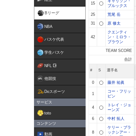
Bリーグ
NBA
バスケ代表
学生バスケ
NFL
他競技
Doスポーツ
サービス
toto
コンテンツ
動画